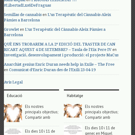
#LibertadLxs6DeFraguas
en
Semillas de cannabis
L’us Terapèutic del Cànnabis-Aleix
Pàmies a Barcelona
en
Growlet
L’us Terapèutic del Cànnabis-Aleix Pàmies a
Barcelona
QUÈ ENS TROBAREM A LA 2ª EDICIÓ DEL TRASTER DE CAN
en
RICART AQUEST 4 DE SETEMBRE? – Taula de l'Eix Pere IV
Investigació, desenvolupament i producció: el projecte MaCus
Anarchist genius Enric Duran needs help in Exile – The Free
en
Comunicat d’Enric Duran des de l’Exili 23-04-19
Avis Legal
Educació
Habitatge
Els nostres
Els nostres
principals objectius;
principals objectius;
Compartir amb
Compartir amb
Els dies 10 i 11 de
Els dies 10 i 11 de
gener, en Miguel