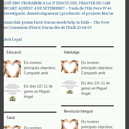
QUÈ ENS TROBAREM A LA 2ª EDICIÓ DEL TRASTER DE CAN
en
RICART AQUEST 4 DE SETEMBRE? – Taula de l'Eix Pere IV
Investigació, desenvolupament i producció: el projecte MaCus
Anarchist genius Enric Duran needs help in Exile – The Free
en
Comunicat d’Enric Duran des de l’Exili 23-04-19
Avis Legal
Educació
Habitatge
Els nostres
Els nostres
principals objectius;
principals objectius;
Compartir amb
Compartir amb
Els dies 10 i 11 de
Els dies 10 i 11 de
gener, en Miguel
gener, en Miguel
Angel
Angel
Revolució Integral
Salut
Els nostres
principals objectius;
Els nostres