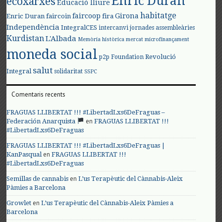
Enric Duran
ecoxarxes
Educació lliure
habitatge
faircoop
Girona
Enric Duran
faircoin
fira
Independència
IntegralCES
intercanvi
jornades assembleàries
Kurdistan
L'Albada
Memòria històrica
mercat
microfinançament
moneda social
Revolució
p2p Foundation
salut
Integral
solidaritat
SSPC
Comentaris recents
FRAGUAS LLIBERTAT !!! #LibertadLxs6DeFraguas –
en
Federación Anarquista
FRAGUAS LLIBERTAT !!!
#LibertadLxs6DeFraguas
FRAGUAS LLIBERTAT !!! #LibertadLxs6DeFraguas |
en
KanPasqual
FRAGUAS LLIBERTAT !!!
#LibertadLxs6DeFraguas
en
Semillas de cannabis
L’us Terapèutic del Cànnabis-Aleix
Pàmies a Barcelona
en
Growlet
L’us Terapèutic del Cànnabis-Aleix Pàmies a
Barcelona