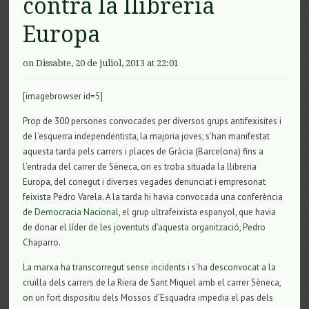
contra la llibreria
Europa
on Dissabte, 20 de juliol, 2013 at 22:01
[imagebrowser id=5]
Prop de 300 persones convocades per diversos grups antifexisites i
de l’esquerra independentista, la majoria joves, s’han manifestat
aquesta tarda pels carrers i places de Gràcia (Barcelona) fins a
l’entrada del carrer de Sèneca, on es troba situada la llibreria
Europa, del conegut i diverses vegades denunciat i empresonat
feixista Pedro Varela. A la tarda hi havia convocada una conferència
de
Democracia Nacional
, el grup ultrafeixista espanyol, que havia
de donar el líder de les joventuts d’aquesta organització, Pedro
Chaparro.
La marxa ha transcorregut sense incidents i s’ha desconvocat a la
cruïlla dels carrers de la Riera de Sant Miquel amb el carrer Sèneca,
on un fort dispositiu dels Mossos d’Esquadra impedia el pas dels