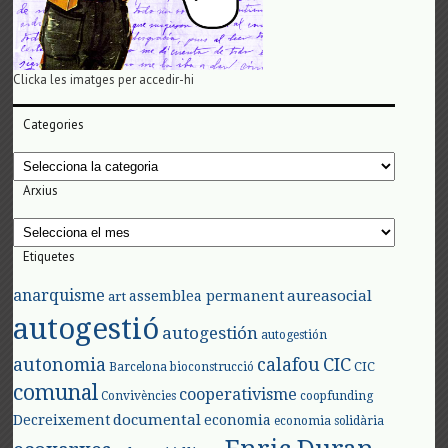
Clicka les imatges per accedir-hi
Categories
Categories
Arxius
Arxius
Etiquetes
anarquisme
aureasocial
assemblea permanent
art
autogestió
autogestión
autogestión
autonomia
calafou
CIC
CIC
Barcelona
bioconstrucció
comunal
cooperativisme
Convivències
coopfunding
documental
Decreixement
economia
economia solidària