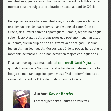
manifestants, que volien arribar fins al capdavant de la llibreria per
mostrat el seu rebuig a la celebració de l’acte al barri de Gràcia.
Un cop desconvocada la manifestació, s’ha sabut que els Mossos
retenien un grup de quatre joves manifestants al carrer Gran de
Gràcia, dins l’estret carrer d’Esparreguera. Sembla, segons ha pogut
saber Nació Digital, dels propis joves que posteriorment han estat
alliberats, que un grup de nazis els tractava d’encalçar i just quan
fugien els han detingut els Mossos. L’acció de la policia ha creat uns
moments de tensió que no han derivat en majors conseqüències.
Fa al cas, que aquesta matinada,
tal com recull Nació Digital
, un
grup de Democracia Naconal ha fet actes de vandalisme contra la
botiga de martxandatge independentista ‘Mai morirem’, situada al
carrer del Torrent de l’Olla del mateix barri de Gràcia.
Author:
Xavier Borràs
Escriptor, periodista i artista de varietats.