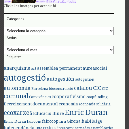
Clicka les imatges per accedir-hi
Categories
Categories
Arxius
Arxius
Etiquetes
anarquisme
aureasocial
assemblea permanent
art
autogestió
autogestión
autogestión
autonomia
calafou
CIC
CIC
Barcelona
bioconstrucció
comunal
cooperativisme
Convivències
coopfunding
documental
Decreixement
economia
economia solidària
Enric Duran
ecoxarxes
Educació lliure
habitatge
faircoop
Girona
Enric Duran
faircoin
fira
Independència
IntegralCES
intercanvi
jornades assembleàries