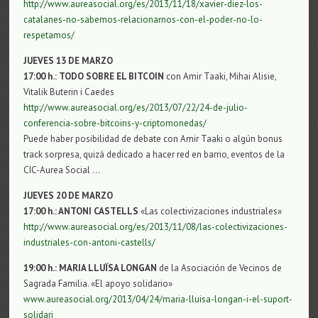
http://www.aureasocial.org/es/2013/11/18/xavier-diez-los-
catalanes-no-sabemos-relacionarnos-con-el-poder-no-lo-
respetamos/
JUEVES 13 DE MARZO
17:00 h.: TODO SOBRE EL BITCOIN
con Amir Taaki, Mihai Alisie,
Vitalik Buterin i Caedes
http://www.aureasocial.org/es/2013/07/22/24-de-julio-
conferencia-sobre-bitcoins-y-criptomonedas/
Puede haber posibilidad de debate con Amir Taaki o algún bonus
track sorpresa, quizá dedicado a hacer red en barrio, eventos de la
CIC-Aurea Social …
JUEVES 20 DE MARZO
17:00 h.: ANTONI CASTELLS
«Las colectivizaciones industriales»
http://www.aureasocial.org/es/2013/11/08/las-colectivizaciones-
industriales-con-antoni-castells/
19:00 h.: MARIA LLUÏSA LONGAN
de la Asociación de Vecinos de
Sagrada Familia. «El apoyo solidario»
www.aureasocial.org/2013/04/24/maria-lluisa-longan-i-el-suport-
solidari