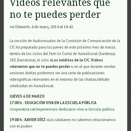
Videos relevantes que
no te puedes perder
on Dimarts, 4 de març, 2014 at 16:42
La sección de Audiovisuales de la Comisión de Comunicación de la
CIC ha preparado para los jueves de este próximo mes de marzo,
dentro de los ciclos del Fem-lo Comú de AureaSocial (Sardenya,
263, Barcelona), el ciclo
«Los inéditos de la CIC. Vídeos
relevantes que no te puedes perder »
, en el que durante sendas
sesiones dobles podremos ver una serie de publicaciones
videográficas relevantes en el entorno de las charlas/debate
celebradas en AureaSocial.
JUEVES 6 DE MARZO
17:00 h. : EDUCACIÓN VIVA EN LA ESCUELA PÚBLICA
cooperativa.cat/experiencies-deducacio-viva-a-lescola-publica
19:00 h.: XAVIER DÍEZ
«Los catalanes no sabemos relacionarnos
con el poder»