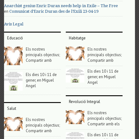
Anarchist genius Enric Duran needs help in Exile – The Free
en
Comunicat d’Enric Duran des de l’Exili 23-04-19
Avis Legal
Educació
Habitatge
Els nostres
Els nostres
principals objectius;
principals objectius;
Compartir amb
Compartir amb
Els dies 10 i 11 de
Els dies 10 i 11 de
gener, en Miguel
gener, en Miguel
Angel
Angel
Revolució Integral
Salut
Els nostres
principals objectius;
Els nostres
Compartir amb els
principals objectius;
Compartir amb
Els dies 10 i 11 de