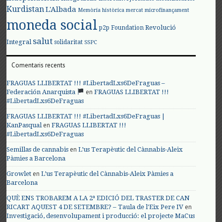
Kurdistan
L'Albada
Memòria històrica
mercat
microfinançament
moneda social
Revolució
p2p Foundation
salut
Integral
solidaritat
SSPC
Comentaris recents
FRAGUAS LLIBERTAT !!! #LibertadLxs6DeFraguas –
en
Federación Anarquista
FRAGUAS LLIBERTAT !!!
#LibertadLxs6DeFraguas
FRAGUAS LLIBERTAT !!! #LibertadLxs6DeFraguas |
en
KanPasqual
FRAGUAS LLIBERTAT !!!
#LibertadLxs6DeFraguas
en
Semillas de cannabis
L’us Terapèutic del Cànnabis-Aleix
Pàmies a Barcelona
en
Growlet
L’us Terapèutic del Cànnabis-Aleix Pàmies a
Barcelona
QUÈ ENS TROBAREM A LA 2ª EDICIÓ DEL TRASTER DE CAN
en
RICART AQUEST 4 DE SETEMBRE? – Taula de l'Eix Pere IV
Investigació, desenvolupament i producció: el projecte MaCus