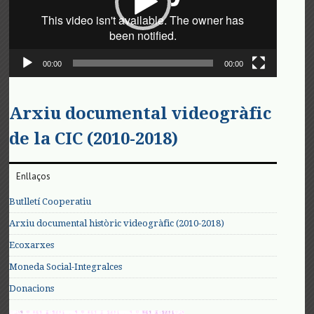
00:00
00:00
Arxiu documental videogràfic
de la CIC (2010-2018)
Enllaços
Butlletí Cooperatiu
Arxiu documental històric videogràfic (2010-2018)
Ecoxarxes
Moneda Social-Integralces
Donacions