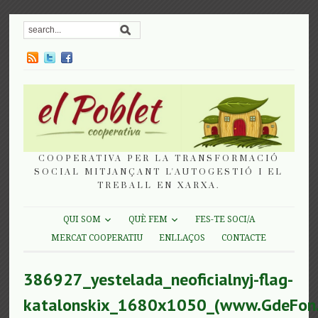
COOPERATIVA PER LA TRANSFORMACIÓ
SOCIAL MITJANÇANT L'AUTOGESTIÓ I EL
TREBALL EN XARXA.
QUI SOM
QUÈ FEM
FES-TE SOCI/A
MERCAT COOPERATIU
ENLLAÇOS
CONTACTE
386927_yestelada_neoficialnyj-flag-
katalonskix_1680x1050_(www.GdeFon.