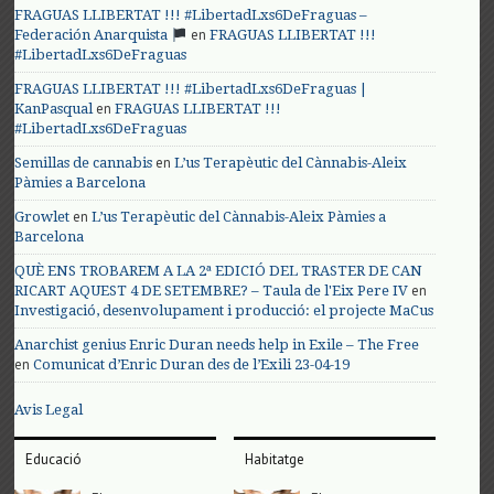
FRAGUAS LLIBERTAT !!! #LibertadLxs6DeFraguas –
en
Federación Anarquista
FRAGUAS LLIBERTAT !!!
#LibertadLxs6DeFraguas
FRAGUAS LLIBERTAT !!! #LibertadLxs6DeFraguas |
en
KanPasqual
FRAGUAS LLIBERTAT !!!
#LibertadLxs6DeFraguas
en
Semillas de cannabis
L’us Terapèutic del Cànnabis-Aleix
Pàmies a Barcelona
en
Growlet
L’us Terapèutic del Cànnabis-Aleix Pàmies a
Barcelona
QUÈ ENS TROBAREM A LA 2ª EDICIÓ DEL TRASTER DE CAN
en
RICART AQUEST 4 DE SETEMBRE? – Taula de l'Eix Pere IV
Investigació, desenvolupament i producció: el projecte MaCus
Anarchist genius Enric Duran needs help in Exile – The Free
en
Comunicat d’Enric Duran des de l’Exili 23-04-19
Avis Legal
Educació
Habitatge