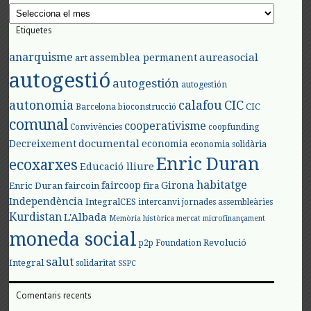
Arxius
Etiquetes
anarquisme
aureasocial
assemblea permanent
art
autogestió
autogestión
autogestión
autonomia
calafou
CIC
CIC
Barcelona
bioconstrucció
comunal
cooperativisme
Convivències
coopfunding
documental
Decreixement
economia
economia solidària
Enric Duran
ecoxarxes
Educació lliure
habitatge
faircoop
Girona
Enric Duran
faircoin
fira
Independència
IntegralCES
intercanvi
jornades assembleàries
Kurdistan
L'Albada
Memòria històrica
mercat
microfinançament
moneda social
Revolució
p2p Foundation
salut
Integral
solidaritat
SSPC
Comentaris recents