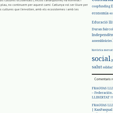
es cultures occidentals ( inclòs l’anarquisme) ha eliminat i
s plau, no continuem per aquest camí. Catlunya vol ser lliure per
coopfunding
es cultures que l’envolten, amb els ecosistemes i amb les
economia
ec
Educació ll
Duran
fairco
Independèn
assembleàries
històrica
mercat
social
salut
solidar
Comentaris r
FRAGUAS LLI
– Federación
LLIBERTAT !!
FRAGUAS LLI
| KanPasqual