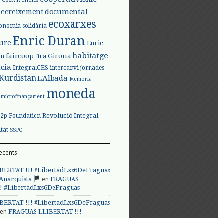
documental
Decreixement
ecoxarxes
onomia solidària
Enric Duran
iure
Enric
habitatge
faircoop
Girona
in
fira
cia
IntegralCES
intercanvi
jornades
Kurdistan
L'Albada
Memòria
moneda
microfinançament
Revolució Integral
p2p Foundation
itat
SSPC
ecents
BERTAT !!! #LibertadLxs6DeFraguas
en
 Anarquista
FRAGUAS
! #LibertadLxs6DeFraguas
BERTAT !!! #LibertadLxs6DeFraguas
en
FRAGUAS LLIBERTAT !!!