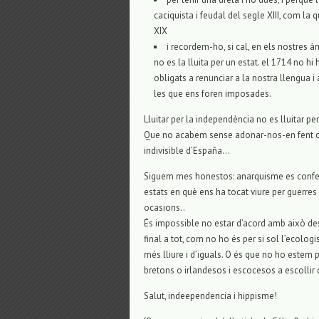
caciquista i feudal del segle XIII, com la
XIX
i recordem-ho, si cal, en els nostres à
no es la lluita per un estat. el 1714 no hi 
obligats a renunciar a la nostra llengua i
les que ens foren imposades.
Lluitar per la independència no es lluitar per
Que no acabem sense adonar-nos-en fent cost
indivisible d’España…
Siguem mes honestos: anarquisme es confede
estats en què ens ha tocat viure per guerre
ocasions..
És impossible no estar d’acord amb això des 
final a tot, com no ho és per si sol l’ecol
més lliure i d’iguals. O és que no ho estem p
bretons o irlandesos i escocesos a escolli
Salut, indeependencia i hippisme!