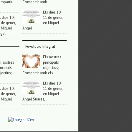
mpartir
Compartir amb
Els dies 10 i
s dies 10 i
11 de gener,
 de gener,
en Miguel
 Miguel
Angel
gel
Revolució Integral
Els nostres
s nostres
principals
incipals
objectius;
jectius;
Compartir amb els
Els dies 10 i
s dies 10 i
11 de gener,
 de gener,
en Miguel
 Miguel
Angel Suarez,