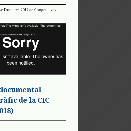
e Fronteres 2017 de Cooperatives
or: This video isn't available. The owner has
tps://vimeo.com/227063970?loop=0&_=1
 documental
ràfic de la CIC
018)