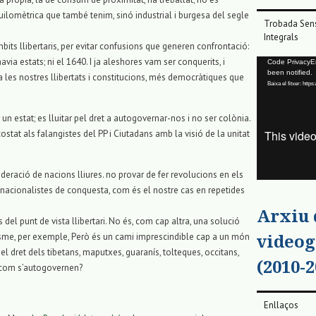
 quilomètrica que també tenim, sinó industrial i burgesa del segle
Trobada Sens
Integrals
mbits llibertaris, per evitar confusions que generen confrontació:
havia estats; ni el 1640. I ja aleshores vam ser conquerits, i
Reproductor
Code PrivacyErr
been notified.
de
 a les nostres llibertats i constitucions, més democràtiques que
Baixa el fitxer: ht
vídeo
 un estat; es lluitar pel dret a autogovernar-nos i no ser colònia.
at als falangistes del PP i Ciutadans amb la visió de la unitat
ració de nacions lliures. no provar de fer revolucions en els
s nacionalistes de conquesta, com és el nostre cas en repetides
Arxiu
del punt de vista llibertari. No és, com cap altra, una solució
ogisme, per exemple, Però és un cami imprescindible cap a un món
videog
el dret dels tibetans, maputxes, guaranís, tolteques, occitans,
(2010-2
r com s’autogovernen?
Enllaços