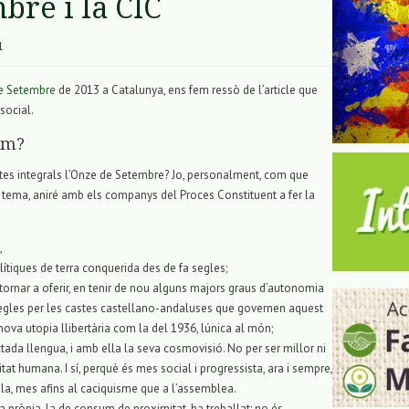
bre i la CIC
1
e Setembre
de 2013 a Catalunya, ens fem ressò de l’article que
social.
em?
tes integrals l’Onze de Setembre? Jo, personalment, com que
 tema, aniré amb els companys del Proces Constituent a fer la
,
ítiques de terra conquerida des de fa segles;
ornar a oferir, en tenir de nou alguns majors graus d’autonomia
 segles per les castes castellano-andaluses que governen aquest
 nova utopia llibertària com la del 1936, lúnica al món;
actada llengua, i amb ella la seva cosmovisió. No per ser millor ni
tat humana. I sí, perquè és mes social i progressista, ara i sempre,
la, mes afins al caciquisme que a l’assemblea.
la pròpia, la de consum de proximitat, ha treballat; no és