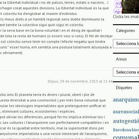
 la llibertat individual i no de paisos, terres, estats o nacions… I
s’hagin creat aquestes divisions. La llibertat individual es la que
i el colectiu ha d’englobar al maxim d’individus.
Clicka les imat
dels meus drets a un hambit regional sens dubte disminueix la
tant tambe la colectiva sigui quin sigui el colectiu.
Categories
r la seva base en la bona voluntat i en el desig de igualtat i
e tota la resta de humans (o essers vius si vols). El fet de desitjar
Categories
 sol colectiu sense tenir en compte l’efecte negatiu que tindra
iu unic” esser huma, em sembla una postura totalment allunyada a
inc obviament).
Arxius
Arxius
Dijous, 28 de novembre, 2013 at 21:46
Etiquetes
tiu únic.El planeta terra és divers i plural, obert i ple de
anarquism
aquesta diversitat a una cosmovisió ( per més bona voluntat que
mular les ideologies imperialistes que pretengueren unificar el
aureasocia
c, eliminant cultures, ecosistemes i espècies.
t obviar les diferències, perquè fer-ho implica eliminar-les i
autogesti
rs. Les cultures i l’anarquisme son perfectament compatibles i en
car és la igualtat entre territoris, mai la superioritat d’uns per
Barcelona
bio
espanyolisme imperialista o una versió intolerant de l’anarquisme,
comuna