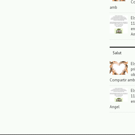
Co
amb
El
11
en
An
Salut
El
pr
ob
Compartir amb
El
11
en
Angel