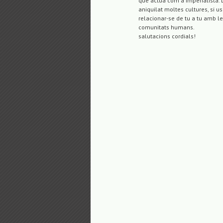
que actua com a imperialista. L
aniquilat moltes cultures, si u
relacionar-se de tu a tu amb l
comunitats humans.
salutacions cordials!