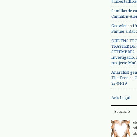
#LibertadLx
Semillas de c
Cànnabis-Ale
en
Growlet
L’
Pàmies a Bar
QUÈ ENS TRO
TRASTER DE 
SETEMBRE? – 
Investigació,
projecte MaC
Anarchist gen
en
The Free
C
23-04-19
Avis Legal
Educació
El
pr
ob