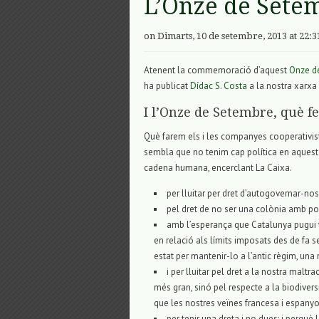
L’Onze de Setem
on Dimarts, 10 de setembre, 2013 at 22:3
Atenent la commemoració d’aquest
Onze d
ha publicat
Dídac S. Costa
a la nostra xarxa 
I l’Onze de Setembre, què f
Què farem els i les companyes cooperativis
sembla que no tenim cap política en aquest
cadena humana, encerclant La Caixa.
per lluitar per dret d’autogovernar-nos
pel dret de no ser una colònia amb pol
amb l’esperança que Catalunya pugui t
en relació als límits imposats des de fa
estat per mantenir-lo a l’antic règim, una
i per lluitar pel dret a la nostra maltr
més gran, sinó pel respecte a la biodiversi
que les nostres veïnes francesa i espanyo
per tenir una dreta i no dues; i perquè 