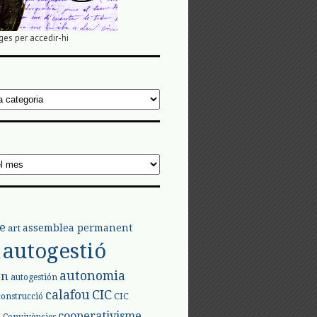
ges per accedir-hi
e
assemblea permanent
art
autogestió
l
autonomia
ón
autogestión
calafou
CIC
CIC
construcció
l
cooperativisme
Convivències