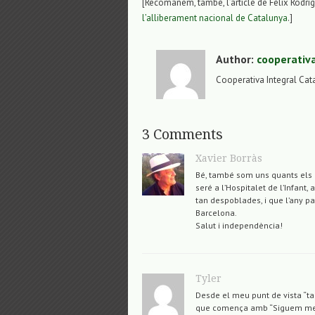
[Recomanem, també, l’article de Félix Rodri
l’alliberament nacional de Catalunya
.]
Author:
cooperativ
Cooperativa Integral Cat
3 Comments
Xavier Borràs
Bé, també som uns quants els c
seré a l’Hospitalet de l’Infant,
tan despoblades, i que l’any p
Barcelona.
Salut i independència!
Tyler
Desde el meu punt de vista “t
que comença amb “Siguem mes 