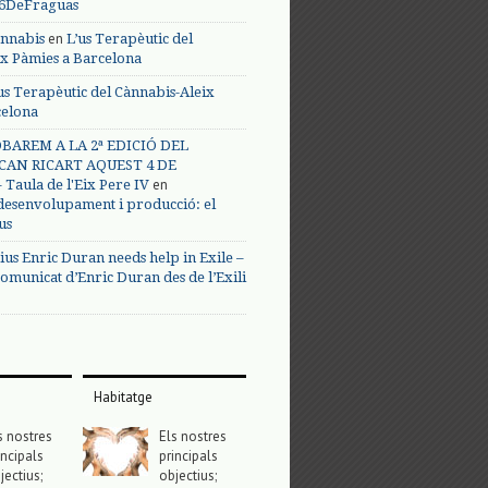
s6DeFraguas
en
annabis
L’us Terapèutic del
ix Pàmies a Barcelona
us Terapèutic del Cànnabis-Aleix
celona
BAREM A LA 2ª EDICIÓ DEL
CAN RICART AQUEST 4 DE
en
Taula de l'Eix Pere IV
 desenvolupament i producció: el
us
ius Enric Duran needs help in Exile –
omunicat d’Enric Duran des de l’Exili
Habitatge
s nostres
Els nostres
incipals
principals
jectius;
objectius;