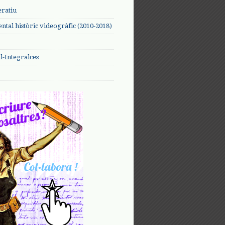
eratiu
tal històric videogràfic (2010-2018)
-Integralces