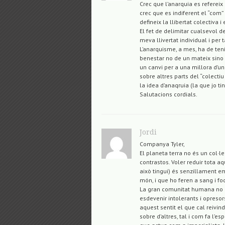
Crec que l’anarquia es refereix a
crec que es indiferent el “com” 
defineix la llibertat colectiva 
El fet de delimitar cualsevol 
meva llivertat individual i per 
L’anarquisme, a mes, ha de teni
benestar no de un mateix sino d
un canvi per a una millora d’un
sobre altres parts del “colect
la idea d’anaqruia (la que jo t
Salutacions cordials.
Jordi
Companya Tyler,
El planeta terra no és un col·lec
contrastos. Voler reduir tota 
això tingui) és senzillament e
món, i que ho feren a sang i fo
La gran comunitat humana no po
esdevenir intolerants i opreso
aquest sentit el que cal reivindi
sobre d’altres, tal i com fa l’