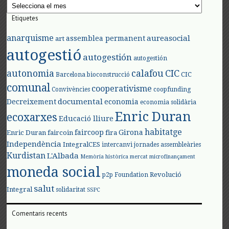
Arxius
Etiquetes
anarquisme
aureasocial
assemblea permanent
art
autogestió
autogestión
autogestión
autonomia
calafou
CIC
CIC
Barcelona
bioconstrucció
comunal
cooperativisme
Convivències
coopfunding
documental
Decreixement
economia
economia solidària
Enric Duran
ecoxarxes
Educació lliure
habitatge
faircoop
Girona
Enric Duran
faircoin
fira
Independència
IntegralCES
intercanvi
jornades assembleàries
Kurdistan
L'Albada
Memòria històrica
mercat
microfinançament
moneda social
Revolució
p2p Foundation
salut
Integral
solidaritat
SSPC
Comentaris recents