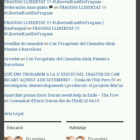
FRAGUAS LLIBERTAT !!! #LibertadLxs6DeFraguas –
en
Federación Anarquista
FRAGUAS LLIBERTAT !!!
#LibertadLxs6DeFraguas
FRAGUAS LLIBERTAT !!! #LibertadLxs6DeFraguas |
en
KanPasqual
FRAGUAS LLIBERTAT !!!
#LibertadLxs6DeFraguas
en
Semillas de cannabis
L’us Terapèutic del Cànnabis-Aleix
Pàmies a Barcelona
en
Growlet
L’us Terapèutic del Cànnabis-Aleix Pàmies a
Barcelona
QUÈ ENS TROBAREM A LA 2ª EDICIÓ DEL TRASTER DE CAN
en
RICART AQUEST 4 DE SETEMBRE? – Taula de l'Eix Pere IV
Investigació, desenvolupament i producció: el projecte MaCus
Anarchist genius Enric Duran needs help in Exile – The Free
en
Comunicat d’Enric Duran des de l’Exili 23-04-19
Avis Legal
Educació
Habitatge
Els nostres
Els nostres