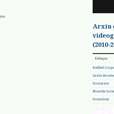
tari.
Arxiu
videog
(2010-2
Enllaços
Butlletí Coop
Arxiu documen
Ecoxarxes
Moneda Social
Donacions