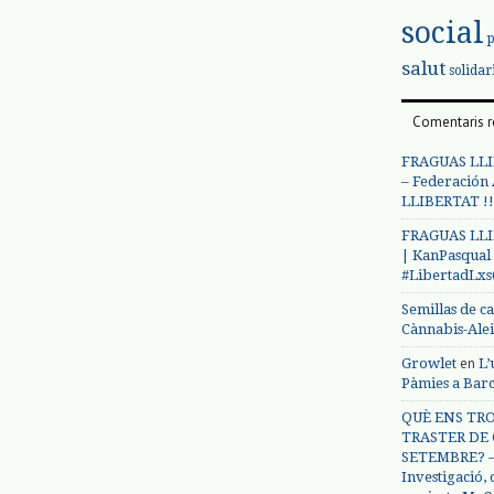
social
salut
solidar
Comentaris r
FRAGUAS LLI
– Federación
LLIBERTAT !!
FRAGUAS LLI
| KanPasqual
#LibertadLx
Semillas de c
Cànnabis-Ale
en
Growlet
L’
Pàmies a Bar
QUÈ ENS TRO
TRASTER DE 
SETEMBRE? – 
Investigació,