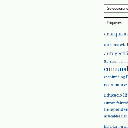
Arxius
Etiquetes
anarquism
aureasocia
autogesti
Barcelona
bio
comuna
coopfunding
economia
ec
Educació ll
Duran
fairco
Independèn
assembleàries
històrica
mercat