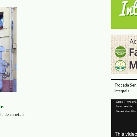
Trobada Sens
Integrals
Reproductor
Code PrivacyErr
às
been notified.
de
Baixa el fitxer: ht
vídeo
sta de varietats.