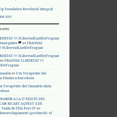
Revolució Integral
p2p Foundation
itat
SSPC
ecents
BERTAT !!! #LibertadLxs6DeFraguas
en
 Anarquista
FRAGUAS
! #LibertadLxs6DeFraguas
BERTAT !!! #LibertadLxs6DeFraguas
en
FRAGUAS LLIBERTAT !!!
s6DeFraguas
en
annabis
L’us Terapèutic del
ix Pàmies a Barcelona
us Terapèutic del Cànnabis-Aleix
celona
BAREM A LA 2ª EDICIÓ DEL
CAN RICART AQUEST 4 DE
en
Taula de l'Eix Pere IV
 desenvolupament i producció: el