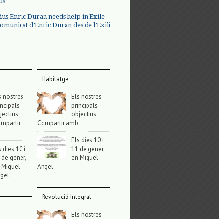
us
ius Enric Duran needs help in Exile –
omunicat d’Enric Duran des de l’Exili
Habitatge
s nostres
Els nostres
incipals
principals
jectius;
objectius;
mpartir
Compartir amb
Els dies 10 i
s dies 10 i
11 de gener,
 de gener,
en Miguel
 Miguel
Angel
gel
Revolució Integral
Els nostres