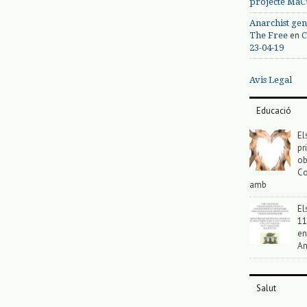
projecte MaC
Anarchist gen
en
The Free
C
23-04-19
Avis Legal
Educació
El
pr
ob
Co
amb
El
11
en
An
Salut