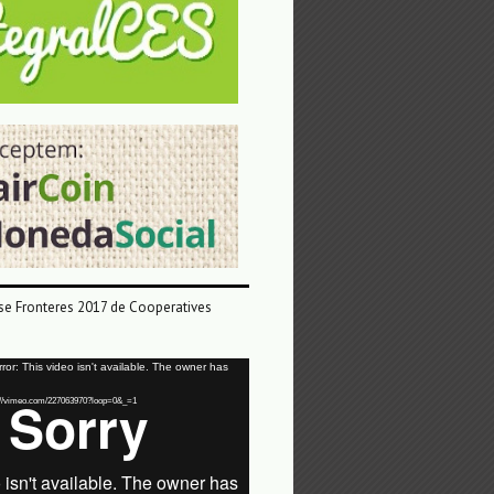
e Fronteres 2017 de Cooperatives
or: This video isn't available. The owner has
tps://vimeo.com/227063970?loop=0&_=1