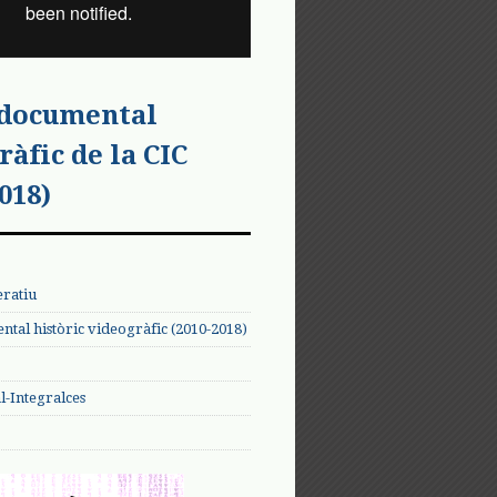
 documental
ràfic de la CIC
018)
eratiu
tal històric videogràfic (2010-2018)
-Integralces