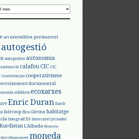
e
assemblea permanent
art
autogestió
l
autonomia
ón
autogestión
calafou
CIC
CIC
construcció
l
cooperativisme
Convivències
documental
Decreixement
ecoxarxes
onomia solidària
Enric Duran
iure
Enric
habitatge
faircoop
Girona
in
fira
cia
IntegralCES
intercanvi
jornades
Kurdistan
L'Albada
Memòria
moneda
microfinançament