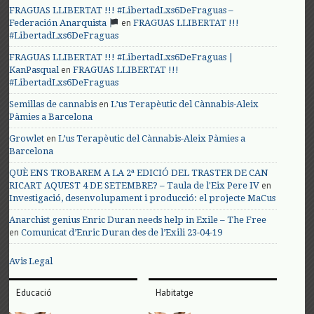
FRAGUAS LLIBERTAT !!! #LibertadLxs6DeFraguas –
en
Federación Anarquista
FRAGUAS LLIBERTAT !!!
#LibertadLxs6DeFraguas
FRAGUAS LLIBERTAT !!! #LibertadLxs6DeFraguas |
en
KanPasqual
FRAGUAS LLIBERTAT !!!
#LibertadLxs6DeFraguas
en
Semillas de cannabis
L’us Terapèutic del Cànnabis-Aleix
Pàmies a Barcelona
en
Growlet
L’us Terapèutic del Cànnabis-Aleix Pàmies a
Barcelona
QUÈ ENS TROBAREM A LA 2ª EDICIÓ DEL TRASTER DE CAN
en
RICART AQUEST 4 DE SETEMBRE? – Taula de l'Eix Pere IV
Investigació, desenvolupament i producció: el projecte MaCus
Anarchist genius Enric Duran needs help in Exile – The Free
en
Comunicat d’Enric Duran des de l’Exili 23-04-19
Avis Legal
Educació
Habitatge