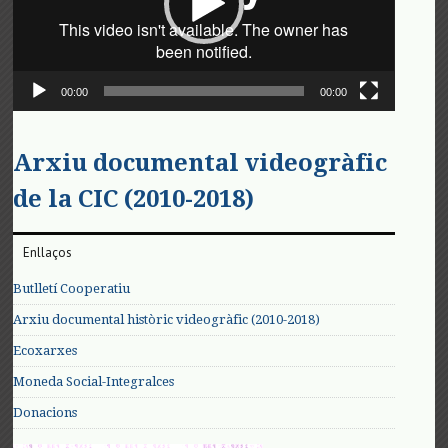
00:00
00:00
Arxiu documental videogràfic
de la CIC (2010-2018)
Enllaços
Butlletí Cooperatiu
Arxiu documental històric videogràfic (2010-2018)
Ecoxarxes
Moneda Social-Integralces
Donacions