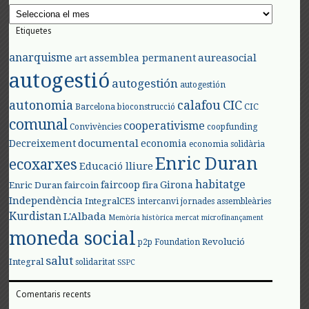
Arxius
Etiquetes
anarquisme
aureasocial
assemblea permanent
art
autogestió
autogestión
autogestión
autonomia
calafou
CIC
CIC
Barcelona
bioconstrucció
comunal
cooperativisme
Convivències
coopfunding
documental
Decreixement
economia
economia solidària
Enric Duran
ecoxarxes
Educació lliure
habitatge
faircoop
Girona
Enric Duran
faircoin
fira
Independència
IntegralCES
intercanvi
jornades assembleàries
Kurdistan
L'Albada
Memòria històrica
mercat
microfinançament
moneda social
Revolució
p2p Foundation
salut
Integral
solidaritat
SSPC
Comentaris recents