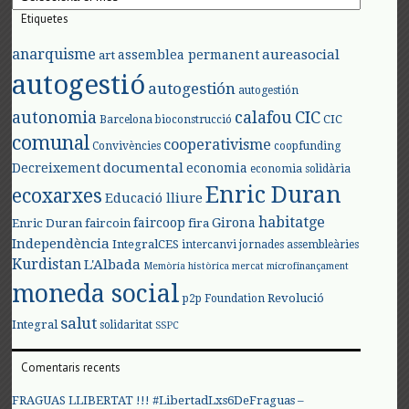
Etiquetes
anarquisme
aureasocial
assemblea permanent
art
autogestió
autogestión
autogestión
autonomia
calafou
CIC
CIC
Barcelona
bioconstrucció
comunal
cooperativisme
Convivències
coopfunding
documental
Decreixement
economia
economia solidària
Enric Duran
ecoxarxes
Educació lliure
habitatge
faircoop
Girona
Enric Duran
faircoin
fira
Independència
IntegralCES
intercanvi
jornades assembleàries
Kurdistan
L'Albada
Memòria històrica
mercat
microfinançament
moneda social
Revolució
p2p Foundation
salut
Integral
solidaritat
SSPC
Comentaris recents
FRAGUAS LLIBERTAT !!! #LibertadLxs6DeFraguas –