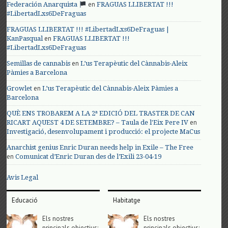
en
Federación Anarquista
FRAGUAS LLIBERTAT !!!
#LibertadLxs6DeFraguas
FRAGUAS LLIBERTAT !!! #LibertadLxs6DeFraguas |
en
KanPasqual
FRAGUAS LLIBERTAT !!!
#LibertadLxs6DeFraguas
en
Semillas de cannabis
L’us Terapèutic del Cànnabis-Aleix
Pàmies a Barcelona
en
Growlet
L’us Terapèutic del Cànnabis-Aleix Pàmies a
Barcelona
QUÈ ENS TROBAREM A LA 2ª EDICIÓ DEL TRASTER DE CAN
en
RICART AQUEST 4 DE SETEMBRE? – Taula de l'Eix Pere IV
Investigació, desenvolupament i producció: el projecte MaCus
Anarchist genius Enric Duran needs help in Exile – The Free
en
Comunicat d’Enric Duran des de l’Exili 23-04-19
Avis Legal
Educació
Habitatge
Els nostres
Els nostres
principals objectius;
principals objectius;