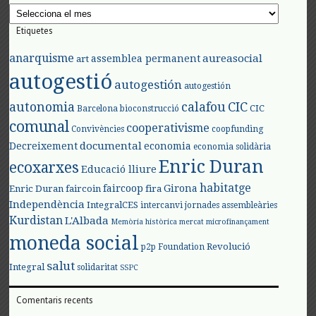
Arxius
Etiquetes
anarquisme
aureasocial
assemblea permanent
art
autogestió
autogestión
autogestión
autonomia
calafou
CIC
CIC
Barcelona
bioconstrucció
comunal
cooperativisme
Convivències
coopfunding
documental
Decreixement
economia
economia solidària
Enric Duran
ecoxarxes
Educació lliure
habitatge
faircoop
Girona
Enric Duran
faircoin
fira
Independència
IntegralCES
intercanvi
jornades assembleàries
Kurdistan
L'Albada
Memòria històrica
mercat
microfinançament
moneda social
Revolució
p2p Foundation
salut
Integral
solidaritat
SSPC
Comentaris recents