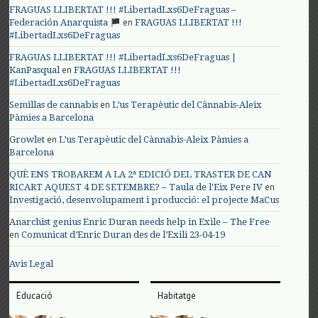
FRAGUAS LLIBERTAT !!! #LibertadLxs6DeFraguas –
en
Federación Anarquista
FRAGUAS LLIBERTAT !!!
#LibertadLxs6DeFraguas
FRAGUAS LLIBERTAT !!! #LibertadLxs6DeFraguas |
en
KanPasqual
FRAGUAS LLIBERTAT !!!
#LibertadLxs6DeFraguas
en
Semillas de cannabis
L’us Terapèutic del Cànnabis-Aleix
Pàmies a Barcelona
en
Growlet
L’us Terapèutic del Cànnabis-Aleix Pàmies a
Barcelona
QUÈ ENS TROBAREM A LA 2ª EDICIÓ DEL TRASTER DE CAN
en
RICART AQUEST 4 DE SETEMBRE? – Taula de l'Eix Pere IV
Investigació, desenvolupament i producció: el projecte MaCus
Anarchist genius Enric Duran needs help in Exile – The Free
en
Comunicat d’Enric Duran des de l’Exili 23-04-19
Avis Legal
Educació
Habitatge