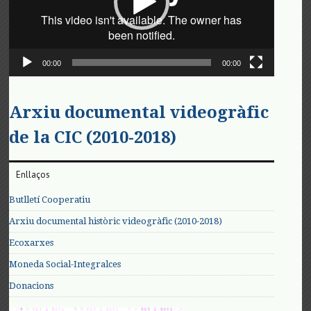
00:00
00:00
Arxiu documental videogràfic
de la CIC (2010-2018)
Enllaços
Butlletí Cooperatiu
Arxiu documental històric videogràfic (2010-2018)
Ecoxarxes
Moneda Social-Integralces
Donacions