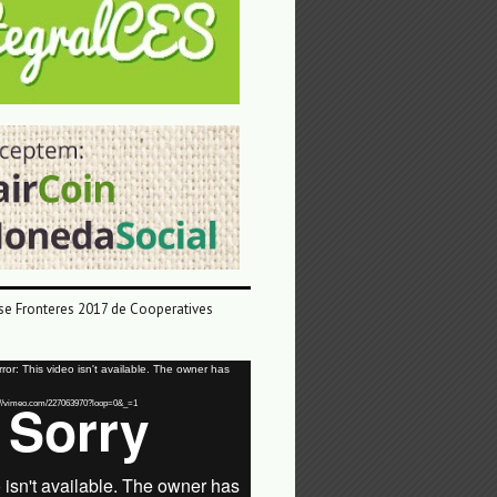
e Fronteres 2017 de Cooperatives
or: This video isn't available. The owner has
tps://vimeo.com/227063970?loop=0&_=1