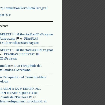
Revolució Integral
p2p Foundation
itat
SSPC
ecents
BERTAT !!! #LibertadLxs6DeFraguas
en
 Anarquista
FRAGUAS
! #LibertadLxs6DeFraguas
BERTAT !!! #LibertadLxs6DeFraguas
en
FRAGUAS LLIBERTAT !!!
s6DeFraguas
en
annabis
L’us Terapèutic del
ix Pàmies a Barcelona
us Terapèutic del Cànnabis-Aleix
celona
BAREM A LA 2ª EDICIÓ DEL
CAN RICART AQUEST 4 DE
en
Taula de l'Eix Pere IV
 desenvolupament i producció: el