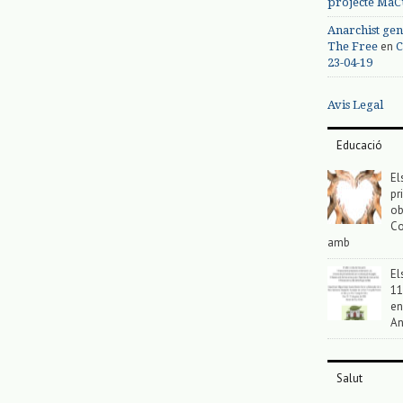
projecte MaC
Anarchist gen
en
The Free
C
23-04-19
Avis Legal
Educació
El
pr
ob
Co
amb
El
11
en
An
Salut