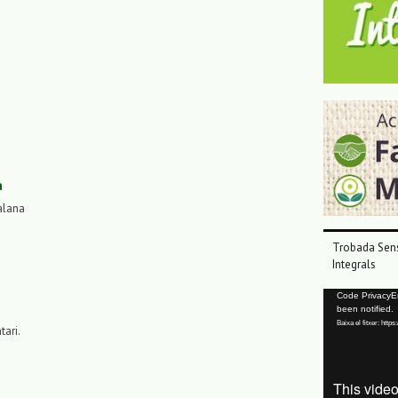
a
alana
Trobada Sens
Integrals
Reproductor
Code PrivacyErr
been notified.
de
Baixa el fitxer: ht
vídeo
tari.