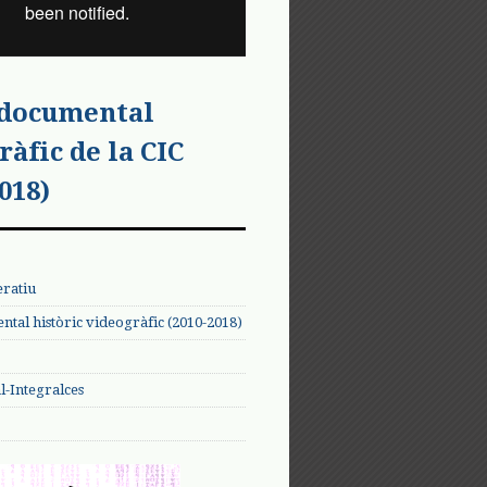
 documental
ràfic de la CIC
018)
eratiu
tal històric videogràfic (2010-2018)
-Integralces