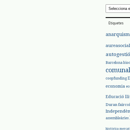
Arxius
Etiquetes
anarquism
aureasocia
autogesti
Barcelona
bio
comuna
coopfunding
economia
ec
Educació ll
Duran
fairco
Independèn
assembleàries
històrica
mercat