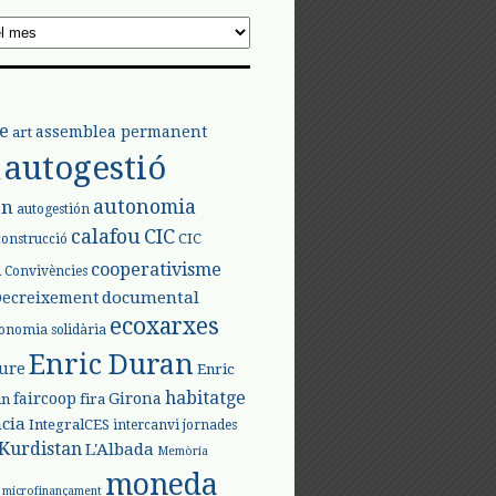
e
assemblea permanent
art
autogestió
l
autonomia
ón
autogestión
calafou
CIC
CIC
construcció
l
cooperativisme
Convivències
documental
Decreixement
ecoxarxes
onomia solidària
Enric Duran
iure
Enric
habitatge
faircoop
Girona
in
fira
cia
IntegralCES
intercanvi
jornades
Kurdistan
L'Albada
Memòria
moneda
microfinançament