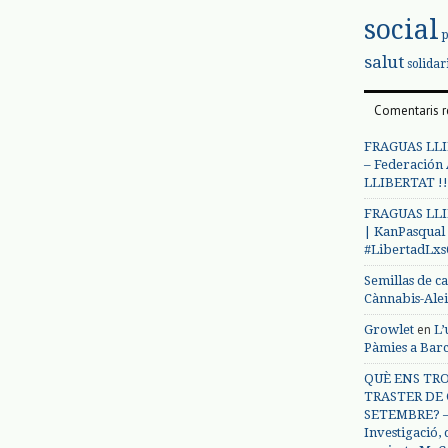
social
salut
solidar
Comentaris r
FRAGUAS LLI
– Federación
LLIBERTAT !!
FRAGUAS LLI
| KanPasqual
#LibertadLx
Semillas de c
Cànnabis-Ale
en
Growlet
L’
Pàmies a Bar
QUÈ ENS TRO
TRASTER DE 
SETEMBRE? – 
Investigació,