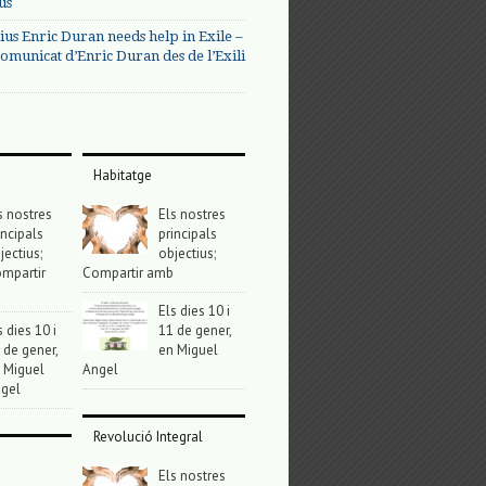
us
ius Enric Duran needs help in Exile –
omunicat d’Enric Duran des de l’Exili
Habitatge
s nostres
Els nostres
incipals
principals
jectius;
objectius;
mpartir
Compartir amb
Els dies 10 i
s dies 10 i
11 de gener,
 de gener,
en Miguel
 Miguel
Angel
gel
Revolució Integral
Els nostres