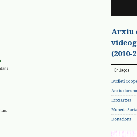
Arxiu
videog
(2010-2
a
alana
Enllaços
Butlletí Coop
Arxiu documen
Ecoxarxes
Moneda Social
tari.
Donacions