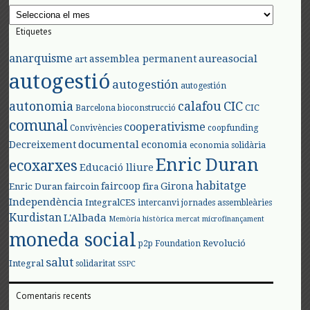
Arxius
Etiquetes
anarquisme
aureasocial
assemblea permanent
art
autogestió
autogestión
autogestión
autonomia
calafou
CIC
CIC
Barcelona
bioconstrucció
comunal
cooperativisme
Convivències
coopfunding
documental
Decreixement
economia
economia solidària
Enric Duran
ecoxarxes
Educació lliure
habitatge
faircoop
Girona
Enric Duran
faircoin
fira
Independència
IntegralCES
intercanvi
jornades assembleàries
Kurdistan
L'Albada
Memòria històrica
mercat
microfinançament
moneda social
Revolució
p2p Foundation
salut
Integral
solidaritat
SSPC
Comentaris recents