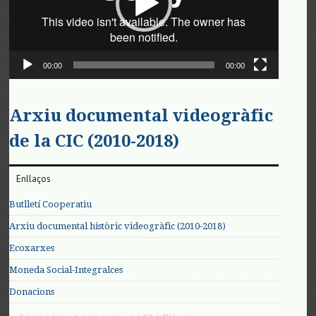
00:00
00:00
Arxiu documental videogràfic
de la CIC (2010-2018)
Enllaços
Butlletí Cooperatiu
Arxiu documental històric videogràfic (2010-2018)
Ecoxarxes
Moneda Social-Integralces
Donacions