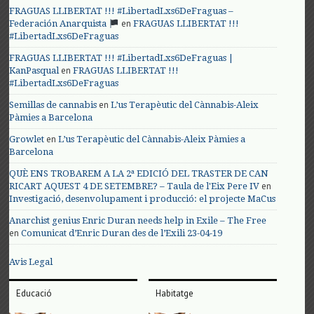
FRAGUAS LLIBERTAT !!! #LibertadLxs6DeFraguas –
en
Federación Anarquista
FRAGUAS LLIBERTAT !!!
#LibertadLxs6DeFraguas
FRAGUAS LLIBERTAT !!! #LibertadLxs6DeFraguas |
en
KanPasqual
FRAGUAS LLIBERTAT !!!
#LibertadLxs6DeFraguas
en
Semillas de cannabis
L’us Terapèutic del Cànnabis-Aleix
Pàmies a Barcelona
en
Growlet
L’us Terapèutic del Cànnabis-Aleix Pàmies a
Barcelona
QUÈ ENS TROBAREM A LA 2ª EDICIÓ DEL TRASTER DE CAN
en
RICART AQUEST 4 DE SETEMBRE? – Taula de l'Eix Pere IV
Investigació, desenvolupament i producció: el projecte MaCus
Anarchist genius Enric Duran needs help in Exile – The Free
en
Comunicat d’Enric Duran des de l’Exili 23-04-19
Avis Legal
Educació
Habitatge