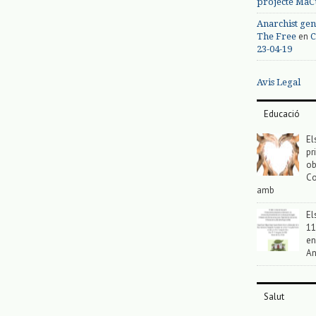
projecte MaC
Anarchist gen
en
The Free
C
23-04-19
Avis Legal
Educació
El
pr
ob
Co
amb
El
11
en
An
Salut