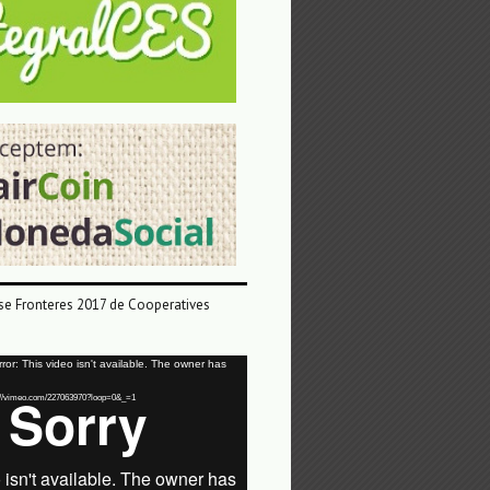
e Fronteres 2017 de Cooperatives
or: This video isn't available. The owner has
tps://vimeo.com/227063970?loop=0&_=1