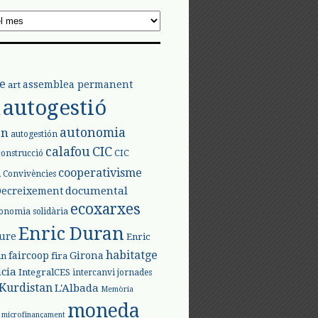
e
assemblea permanent
art
autogestió
l
autonomia
ón
autogestión
calafou
CIC
CIC
construcció
l
cooperativisme
Convivències
documental
Decreixement
ecoxarxes
onomia solidària
Enric Duran
iure
Enric
habitatge
faircoop
Girona
in
fira
cia
IntegralCES
intercanvi
jornades
Kurdistan
L'Albada
Memòria
moneda
microfinançament