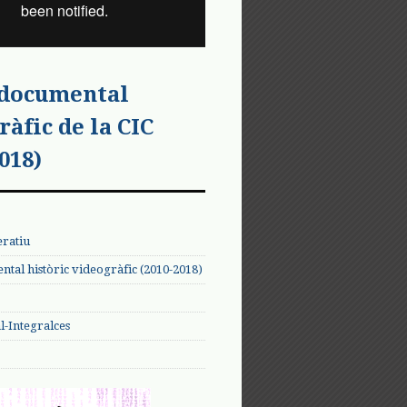
 documental
ràfic de la CIC
018)
eratiu
tal històric videogràfic (2010-2018)
-Integralces