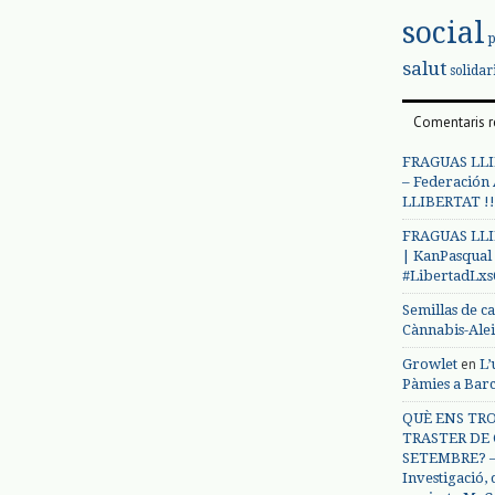
social
salut
solidar
Comentaris r
FRAGUAS LLI
– Federación
LLIBERTAT !!
FRAGUAS LLI
| KanPasqual
#LibertadLx
Semillas de c
Cànnabis-Ale
en
Growlet
L’
Pàmies a Bar
QUÈ ENS TRO
TRASTER DE 
SETEMBRE? – 
Investigació,