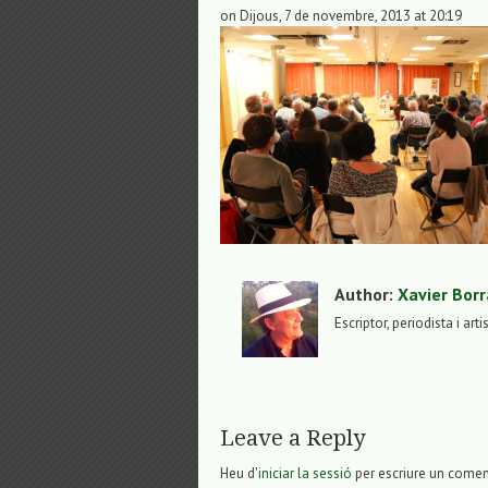
on Dijous, 7 de novembre, 2013 at 20:19
Author:
Xavier Borr
Escriptor, periodista i arti
Leave a Reply
Heu d'
iniciar la sessió
per escriure un comen