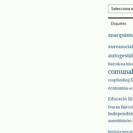
Arxius
Etiquetes
anarquism
aureasocia
autogesti
Barcelona
bio
comuna
coopfunding
economia
ec
Educació ll
Duran
fairco
Independèn
assembleàries
històrica
mercat