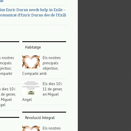
us
ius Enric Duran needs help in Exile –
omunicat d’Enric Duran des de l’Exili
Habitatge
s nostres
Els nostres
incipals
principals
jectius;
objectius;
mpartir
Compartir amb
Els dies 10 i
s dies 10 i
11 de gener,
 de gener,
en Miguel
 Miguel
Angel
gel
Revolució Integral
Els nostres