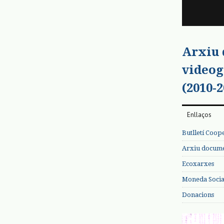
Arxiu
videog
(2010-2
Enllaços
Butlletí Coop
Arxiu documen
Ecoxarxes
Moneda Social
Donacions