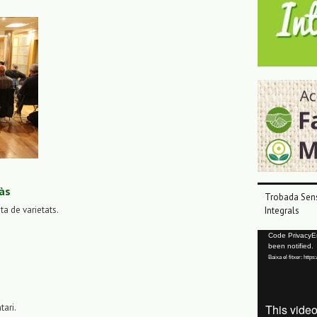
às
Trobada Sens
sta de varietats.
Integrals
Reproductor
Code PrivacyErr
been notified.
de
Baixa el fitxer: ht
vídeo
tari.