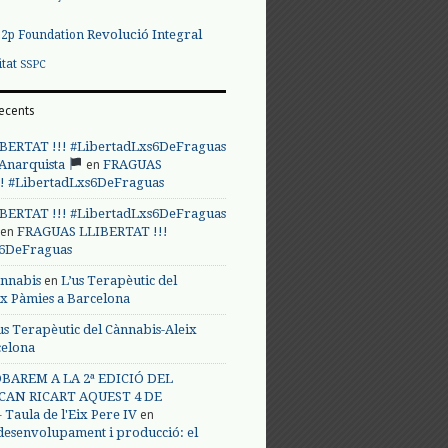
Revolució Integral
p2p Foundation
itat
SSPC
ecents
BERTAT !!! #LibertadLxs6DeFraguas
en
 Anarquista
FRAGUAS
! #LibertadLxs6DeFraguas
BERTAT !!! #LibertadLxs6DeFraguas
en
FRAGUAS LLIBERTAT !!!
s6DeFraguas
en
annabis
L’us Terapèutic del
ix Pàmies a Barcelona
us Terapèutic del Cànnabis-Aleix
celona
BAREM A LA 2ª EDICIÓ DEL
CAN RICART AQUEST 4 DE
en
Taula de l'Eix Pere IV
 desenvolupament i producció: el