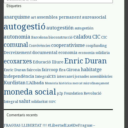
Etiquetes
anarquisme
aureasocial
assemblea permanent
art
autogestió
autogestión
autogestión
autonomia
calafou
CIC
CIC
Barcelona
bioconstrucció
comunal
cooperativisme
Convivències
coopfunding
documental
Decreixement
economia
economia solidària
Enric Duran
ecoxarxes
Educació lliure
habitatge
faircoop
Girona
Enric Duran
faircoin
fira
Independència
IntegralCES
intercanvi
jornades assembleàries
Kurdistan
L'Albada
Memòria històrica
mercat
microfinançament
moneda social
Revolució
p2p Foundation
salut
Integral
solidaritat
SSPC
Comentaris recents
FRAGUAS LLIBERTAT !!! #LibertadLxs6DeFraguas –