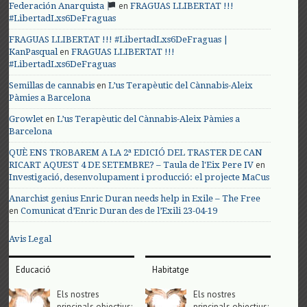
en
Federación Anarquista
FRAGUAS LLIBERTAT !!!
#LibertadLxs6DeFraguas
FRAGUAS LLIBERTAT !!! #LibertadLxs6DeFraguas |
en
KanPasqual
FRAGUAS LLIBERTAT !!!
#LibertadLxs6DeFraguas
en
Semillas de cannabis
L’us Terapèutic del Cànnabis-Aleix
Pàmies a Barcelona
en
Growlet
L’us Terapèutic del Cànnabis-Aleix Pàmies a
Barcelona
QUÈ ENS TROBAREM A LA 2ª EDICIÓ DEL TRASTER DE CAN
en
RICART AQUEST 4 DE SETEMBRE? – Taula de l'Eix Pere IV
Investigació, desenvolupament i producció: el projecte MaCus
Anarchist genius Enric Duran needs help in Exile – The Free
en
Comunicat d’Enric Duran des de l’Exili 23-04-19
Avis Legal
Educació
Habitatge
Els nostres
Els nostres
principals objectius;
principals objectius;