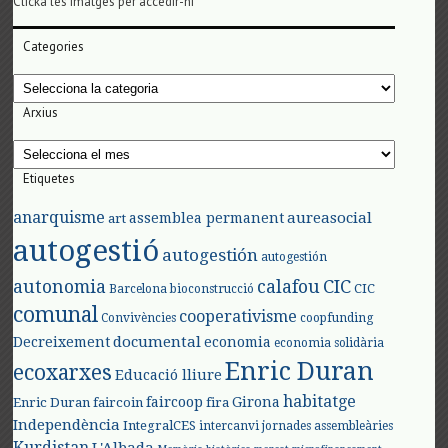
Clicka les imatges per accedir-hi
Categories
Categories
Arxius
Arxius
Etiquetes
anarquisme
aureasocial
assemblea permanent
art
autogestió
autogestión
autogestión
autonomia
calafou
CIC
CIC
Barcelona
bioconstrucció
comunal
cooperativisme
Convivències
coopfunding
documental
Decreixement
economia
economia solidària
Enric Duran
ecoxarxes
Educació lliure
habitatge
faircoop
Girona
Enric Duran
faircoin
fira
Independència
IntegralCES
intercanvi
jornades assembleàries
Kurdistan