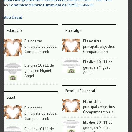
en
Comunicat d’Enric Duran des de l’Exili 23-04-19
Avis Legal
Educació
Habitatge
Els nostres
Els nostres
principals objectius;
principals objectius;
Compartir amb
Compartir amb
Els dies 10 i 11 de
Els dies 10 i 11 de
gener, en Miguel
gener, en Miguel
Angel
Angel
Revolució Integral
Salut
Els nostres
principals objectius;
Els nostres
Compartir amb els
principals objectius;
Compartir amb
Els dies 10 i 11 de
gener, en Miguel
Els dies 10 i 11 de