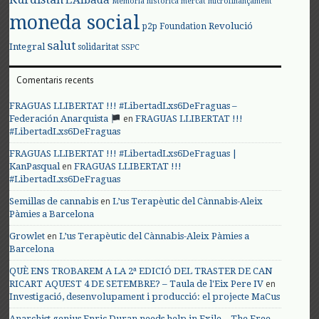
L'Albada
Memòria històrica
mercat
microfinançament
moneda social
Revolució
p2p Foundation
salut
Integral
solidaritat
SSPC
Comentaris recents
FRAGUAS LLIBERTAT !!! #LibertadLxs6DeFraguas –
en
Federación Anarquista
FRAGUAS LLIBERTAT !!!
#LibertadLxs6DeFraguas
FRAGUAS LLIBERTAT !!! #LibertadLxs6DeFraguas |
en
KanPasqual
FRAGUAS LLIBERTAT !!!
#LibertadLxs6DeFraguas
en
Semillas de cannabis
L’us Terapèutic del Cànnabis-Aleix
Pàmies a Barcelona
en
Growlet
L’us Terapèutic del Cànnabis-Aleix Pàmies a
Barcelona
QUÈ ENS TROBAREM A LA 2ª EDICIÓ DEL TRASTER DE CAN
en
RICART AQUEST 4 DE SETEMBRE? – Taula de l'Eix Pere IV
Investigació, desenvolupament i producció: el projecte MaCus
Anarchist genius Enric Duran needs help in Exile – The Free