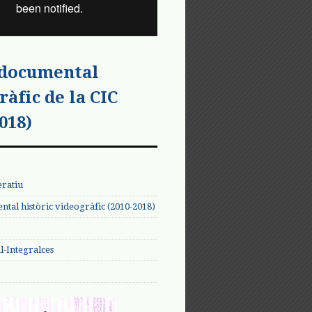
 documental
ràfic de la CIC
018)
eratiu
tal històric videogràfic (2010-2018)
-Integralces