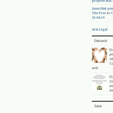
projecte MaC
Anarchist gen
en
The Free
C
23-04-19
Avis Legal
Educació
El
pr
ob
Co
amb
El
11
en
An
Salut