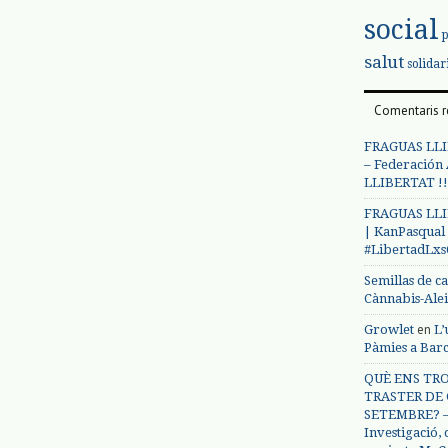
social
salut
solidar
Comentaris r
FRAGUAS LLI
– Federación
LLIBERTAT !!
FRAGUAS LLI
| KanPasqual
#LibertadLx
Semillas de c
Cànnabis-Ale
en
Growlet
L’
Pàmies a Bar
QUÈ ENS TRO
TRASTER DE 
SETEMBRE? – 
Investigació,