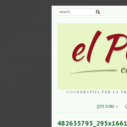
COOPERATIVA PER LA TR
QUI SOM
482635793_295x166