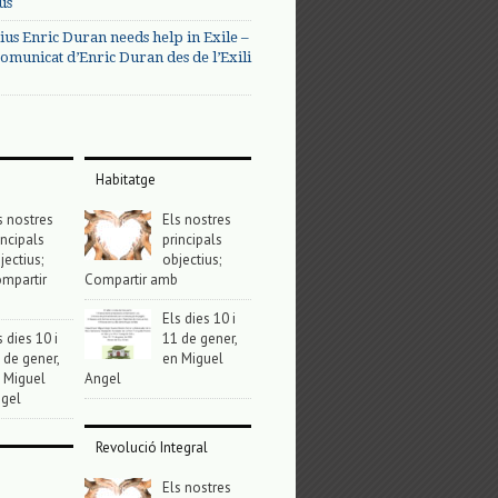
us
ius Enric Duran needs help in Exile –
omunicat d’Enric Duran des de l’Exili
Habitatge
s nostres
Els nostres
incipals
principals
jectius;
objectius;
mpartir
Compartir amb
Els dies 10 i
s dies 10 i
11 de gener,
 de gener,
en Miguel
 Miguel
Angel
gel
Revolució Integral
Els nostres