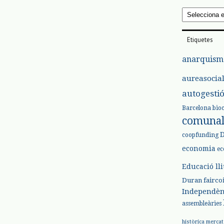
Arxius
Etiquetes
anarquism
aureasocia
autogesti
Barcelona
bio
comuna
coopfunding
economia
ec
Educació ll
Duran
fairco
Independèn
assembleàries
històrica
mercat