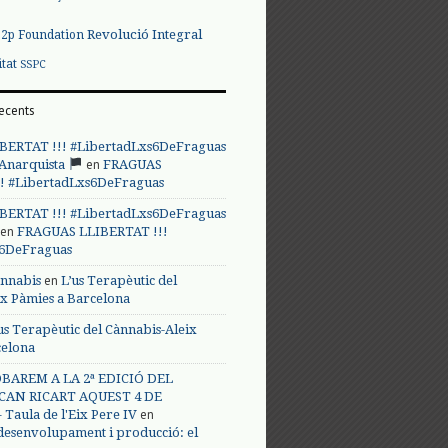
Revolució Integral
p2p Foundation
itat
SSPC
ecents
BERTAT !!! #LibertadLxs6DeFraguas
en
 Anarquista
FRAGUAS
! #LibertadLxs6DeFraguas
BERTAT !!! #LibertadLxs6DeFraguas
en
FRAGUAS LLIBERTAT !!!
s6DeFraguas
en
annabis
L’us Terapèutic del
ix Pàmies a Barcelona
us Terapèutic del Cànnabis-Aleix
celona
BAREM A LA 2ª EDICIÓ DEL
CAN RICART AQUEST 4 DE
en
Taula de l'Eix Pere IV
 desenvolupament i producció: el