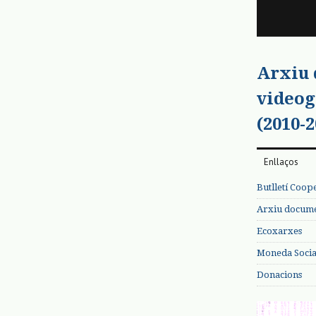
Arxiu
videog
(2010-2
Enllaços
Butlletí Coop
Arxiu documen
Ecoxarxes
Moneda Social
Donacions