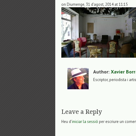
on Diumenge, 31 d'agost, 2014 at 11:15
Author:
Xavier Borr
Escriptor, periodista i arti
Leave a Reply
Heu d'
iniciar la sessió
per escriure un comen