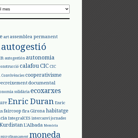
e
assemblea permanent
art
autogestió
l
autonomia
ón
autogestión
calafou
CIC
CIC
construcció
l
cooperativisme
Convivències
documental
Decreixement
ecoxarxes
onomia solidària
Enric Duran
iure
Enric
habitatge
faircoop
Girona
in
fira
cia
IntegralCES
intercanvi
jornades
Kurdistan
L'Albada
Memòria
moneda
microfinançament