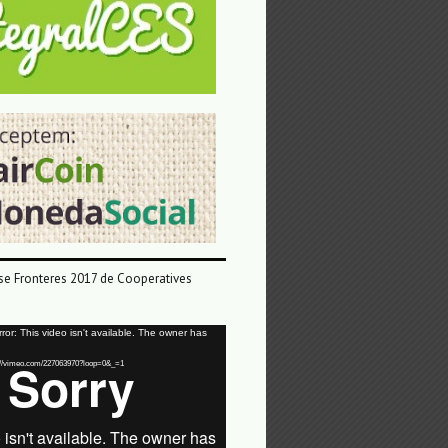
e Fronteres 2017 de Cooperatives
or: This video isn't available. The owner has
tps://vimeo.com/227063970?loop=0&_=1