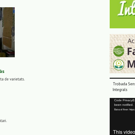
às
sta de varietats.
Trobada Sens
Integrals
Reproductor
Code PrivacyErr
been notified.
de
Baixa el fitxer: ht
vídeo
tari.