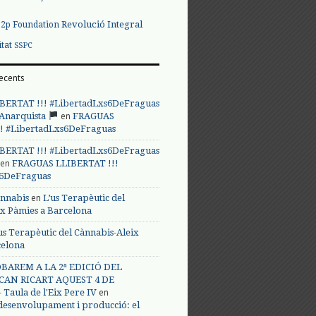
Revolució Integral
p2p Foundation
itat
SSPC
ecents
BERTAT !!! #LibertadLxs6DeFraguas
en
 Anarquista
FRAGUAS
! #LibertadLxs6DeFraguas
BERTAT !!! #LibertadLxs6DeFraguas
en
FRAGUAS LLIBERTAT !!!
s6DeFraguas
en
annabis
L’us Terapèutic del
ix Pàmies a Barcelona
us Terapèutic del Cànnabis-Aleix
celona
BAREM A LA 2ª EDICIÓ DEL
CAN RICART AQUEST 4 DE
en
Taula de l'Eix Pere IV
 desenvolupament i producció: el