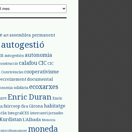
e
assemblea permanent
art
autogestió
l
autonomia
ón
autogestión
calafou
CIC
CIC
construcció
l
cooperativisme
Convivències
documental
Decreixement
ecoxarxes
onomia solidària
Enric Duran
iure
Enric
habitatge
faircoop
Girona
in
fira
cia
IntegralCES
intercanvi
jornades
Kurdistan
L'Albada
Memòria
moneda
microfinançament