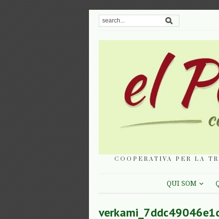
COOPERATIVA PER LA TR
QUI SOM
verkami_7ddc49046e1