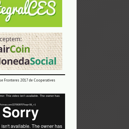
e Fronteres 2017 de Cooperatives
or: This video isn't available. The owner has
tps://vimeo.com/227063970?loop=0&_=1