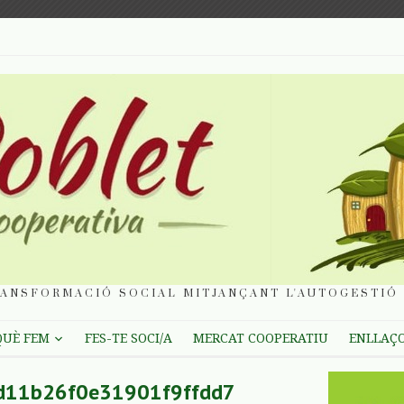
ANSFORMACIÓ SOCIAL MITJANÇANT L'AUTOGESTIÓ 
QUÈ FEM
FES-TE SOCI/A
MERCAT COOPERATIU
ENLLAÇ
d11b26f0e31901f9ffdd7