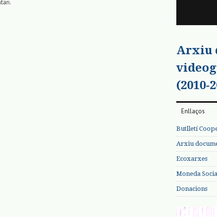
tari.
Arxiu
videog
(2010-2
Enllaços
Butlletí Coop
Arxiu documen
Ecoxarxes
Moneda Social
Donacions