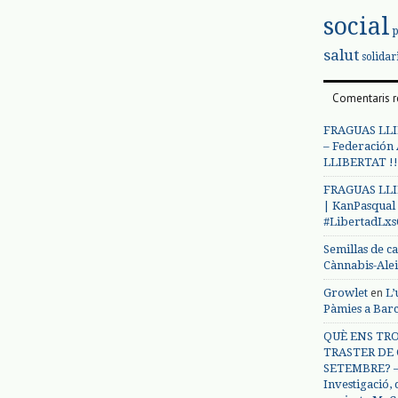
social
salut
solidar
Comentaris r
FRAGUAS LLI
– Federación
LLIBERTAT !!
FRAGUAS LLI
| KanPasqual
#LibertadLx
Semillas de c
Cànnabis-Ale
en
Growlet
L’
Pàmies a Bar
QUÈ ENS TRO
TRASTER DE 
SETEMBRE? – 
Investigació,