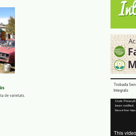
Trobada Sens
às
Integrals
sta de varietats.
Reproductor
Code PrivacyErr
been notified.
de
Baixa el fitxer: ht
vídeo