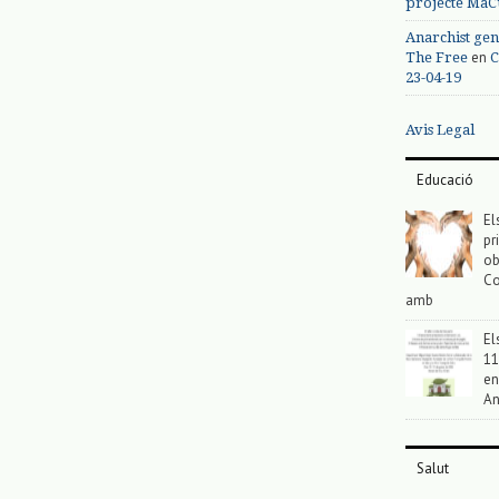
projecte MaC
Anarchist gen
en
The Free
C
23-04-19
Avis Legal
Educació
El
pr
ob
Co
amb
El
11
en
An
Salut