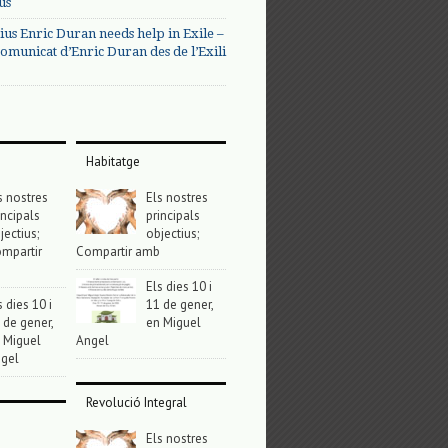
us
ius Enric Duran needs help in Exile –
omunicat d’Enric Duran des de l’Exili
Habitatge
s nostres
Els nostres
incipals
principals
jectius;
objectius;
mpartir
Compartir amb
Els dies 10 i
s dies 10 i
11 de gener,
 de gener,
en Miguel
 Miguel
Angel
gel
Revolució Integral
Els nostres