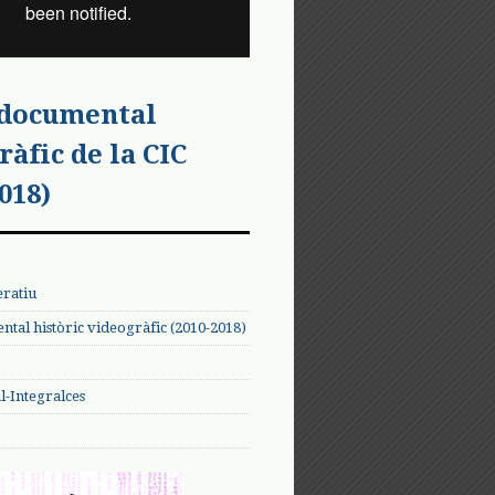
 documental
ràfic de la CIC
018)
eratiu
tal històric videogràfic (2010-2018)
-Integralces