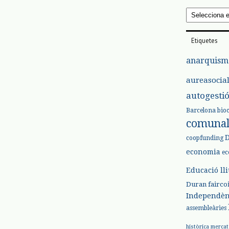
Arxius
Etiquetes
anarquism
aureasocia
autogesti
Barcelona
bio
comuna
coopfunding
economia
ec
Educació ll
Duran
fairco
Independèn
assembleàries
històrica
mercat