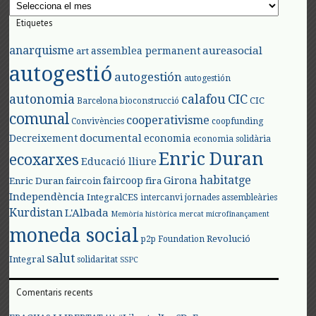
Arxius
Etiquetes
anarquisme
aureasocial
assemblea permanent
art
autogestió
autogestión
autogestión
autonomia
calafou
CIC
CIC
Barcelona
bioconstrucció
comunal
cooperativisme
Convivències
coopfunding
documental
Decreixement
economia
economia solidària
Enric Duran
ecoxarxes
Educació lliure
habitatge
faircoop
Girona
Enric Duran
faircoin
fira
Independència
IntegralCES
intercanvi
jornades assembleàries
Kurdistan
L'Albada
Memòria històrica
mercat
microfinançament
moneda social
Revolució
p2p Foundation
salut
Integral
solidaritat
SSPC
Comentaris recents