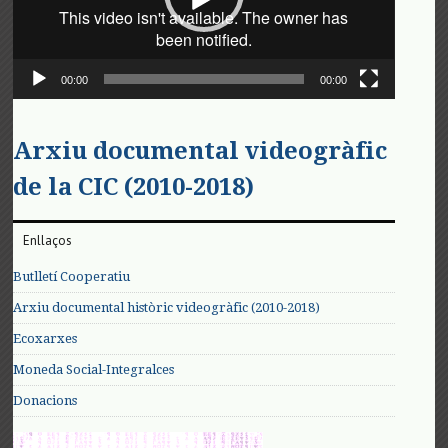
00:00
00:00
Arxiu documental videogràfic
de la CIC (2010-2018)
Enllaços
Butlletí Cooperatiu
Arxiu documental històric videogràfic (2010-2018)
Ecoxarxes
Moneda Social-Integralces
Donacions