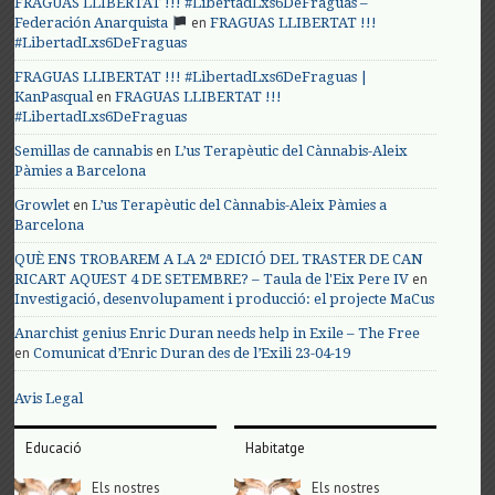
FRAGUAS LLIBERTAT !!! #LibertadLxs6DeFraguas –
en
Federación Anarquista
FRAGUAS LLIBERTAT !!!
#LibertadLxs6DeFraguas
FRAGUAS LLIBERTAT !!! #LibertadLxs6DeFraguas |
en
KanPasqual
FRAGUAS LLIBERTAT !!!
#LibertadLxs6DeFraguas
en
Semillas de cannabis
L’us Terapèutic del Cànnabis-Aleix
Pàmies a Barcelona
en
Growlet
L’us Terapèutic del Cànnabis-Aleix Pàmies a
Barcelona
QUÈ ENS TROBAREM A LA 2ª EDICIÓ DEL TRASTER DE CAN
en
RICART AQUEST 4 DE SETEMBRE? – Taula de l'Eix Pere IV
Investigació, desenvolupament i producció: el projecte MaCus
Anarchist genius Enric Duran needs help in Exile – The Free
en
Comunicat d’Enric Duran des de l’Exili 23-04-19
Avis Legal
Educació
Habitatge
Els nostres
Els nostres