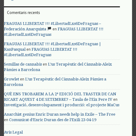
Comentaris recents
FRAGUAS LLIBERTAT !!! #LibertadLxs6DeFraguas –
en
Federación Anarquista
FRAGUAS LLIBERTAT !!!
#LibertadLxs6DeFraguas
FRAGUAS LLIBERTAT !!! #LibertadLxs6DeFraguas |
en
KanPasqual
FRAGUAS LLIBERTAT !!!
#LibertadLxs6DeFraguas
en
Semillas de cannabis
L’us Terapèutic del Cànnabis-Aleix
Pàmies a Barcelona
en
Growlet
L’us Terapèutic del Cànnabis-Aleix Pàmies a
Barcelona
QUÈ ENS TROBAREM A LA 2ª EDICIÓ DEL TRASTER DE CAN
en
RICART AQUEST 4 DE SETEMBRE? – Taula de l'Eix Pere IV
Investigació, desenvolupament i producció: el projecte MaCus
Anarchist genius Enric Duran needs help in Exile – The Free
en
Comunicat d’Enric Duran des de l’Exili 23-04-19
Avis Legal