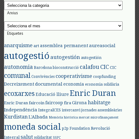
Categories
Arxius
Arxius
Etiquetes
anarquisme
aureasocial
assemblea permanent
art
autogestió
autogestión
autogestión
autonomia
calafou
CIC
CIC
Barcelona
bioconstrucció
comunal
cooperativisme
Convivències
coopfunding
documental
Decreixement
economia
economia solidària
Enric Duran
ecoxarxes
Educació lliure
habitatge
faircoop
Girona
Enric Duran
faircoin
fira
Independència
IntegralCES
intercanvi
jornades assembleàries
Kurdistan
L'Albada
Memòria històrica
mercat
microfinançament
moneda social
Revolució
p2p Foundation
salut
Integral
solidaritat
SSPC