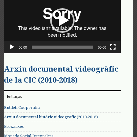
vídeo
00:00
00:00
Arxiu documental videogràfic
de la CIC (2010-2018)
Enllaços
Butlletí Cooperatiu
Arxiu documental històric videogràfic (2010-2018)
Ecoxarxes
Moneda Social-Integralces