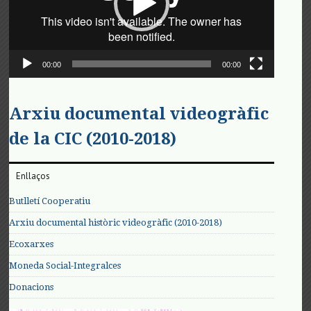
00:00
00:00
Arxiu documental videogràfic
de la CIC (2010-2018)
Enllaços
Butlletí Cooperatiu
Arxiu documental històric videogràfic (2010-2018)
Ecoxarxes
Moneda Social-Integralces
Donacions