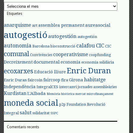
Arxius
Etiquetes
anarquisme
aureasocial
assemblea permanent
art
autogestió
autogestión
autogestión
autonomia
calafou
CIC
CIC
Barcelona
bioconstrucció
comunal
cooperativisme
Convivències
coopfunding
documental
Decreixement
economia
economia solidària
Enric Duran
ecoxarxes
Educació lliure
habitatge
faircoop
Girona
Enric Duran
faircoin
fira
Independència
IntegralCES
intercanvi
jornades assembleàries
Kurdistan
L'Albada
Memòria històrica
mercat
microfinançament
moneda social
Revolució
p2p Foundation
salut
Integral
solidaritat
SSPC
Comentaris recents