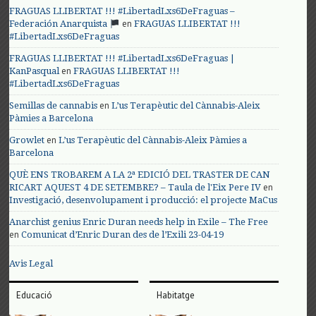
FRAGUAS LLIBERTAT !!! #LibertadLxs6DeFraguas –
en
Federación Anarquista
FRAGUAS LLIBERTAT !!!
#LibertadLxs6DeFraguas
FRAGUAS LLIBERTAT !!! #LibertadLxs6DeFraguas |
en
KanPasqual
FRAGUAS LLIBERTAT !!!
#LibertadLxs6DeFraguas
en
Semillas de cannabis
L’us Terapèutic del Cànnabis-Aleix
Pàmies a Barcelona
en
Growlet
L’us Terapèutic del Cànnabis-Aleix Pàmies a
Barcelona
QUÈ ENS TROBAREM A LA 2ª EDICIÓ DEL TRASTER DE CAN
en
RICART AQUEST 4 DE SETEMBRE? – Taula de l'Eix Pere IV
Investigació, desenvolupament i producció: el projecte MaCus
Anarchist genius Enric Duran needs help in Exile – The Free
en
Comunicat d’Enric Duran des de l’Exili 23-04-19
Avis Legal
Educació
Habitatge