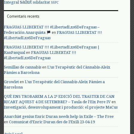
salut
Integral
solidaritat
SSPC
Comentaris recents
FRAGUAS LLIBERTAT !!! #LibertadLxs6DeFraguas –
en
Federación Anarquista
FRAGUAS LLIBERTAT !!!
#LibertadLxs6DeFraguas
FRAGUAS LLIBERTAT !!! #LibertadLxs6DeFraguas |
en
KanPasqual
FRAGUAS LLIBERTAT !!!
#LibertadLxs6DeFraguas
en
Semillas de cannabis
L’us Terapèutic del Cànnabis-Aleix
Pàmies a Barcelona
en
Growlet
L’us Terapèutic del Cànnabis-Aleix Pàmies a
Barcelona
QUÈ ENS TROBAREM A LA 2ª EDICIÓ DEL TRASTER DE CAN
en
RICART AQUEST 4 DE SETEMBRE? – Taula de l'Eix Pere IV
Investigació, desenvolupament i producció: el projecte MaCus
Anarchist genius Enric Duran needs help in Exile – The Free
en
Comunicat d’Enric Duran des de l’Exili 23-04-19