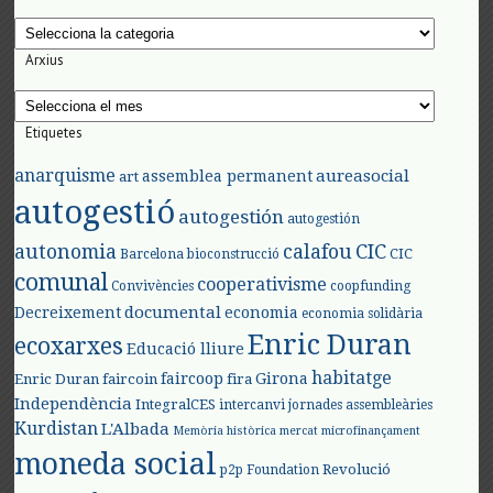
Categories
Arxius
Arxius
Etiquetes
anarquisme
aureasocial
assemblea permanent
art
autogestió
autogestión
autogestión
autonomia
calafou
CIC
CIC
Barcelona
bioconstrucció
comunal
cooperativisme
Convivències
coopfunding
documental
Decreixement
economia
economia solidària
Enric Duran
ecoxarxes
Educació lliure
habitatge
faircoop
Girona
Enric Duran
faircoin
fira
Independència
IntegralCES
intercanvi
jornades assembleàries
Kurdistan
L'Albada
Memòria històrica
mercat
microfinançament
moneda social
Revolució
p2p Foundation