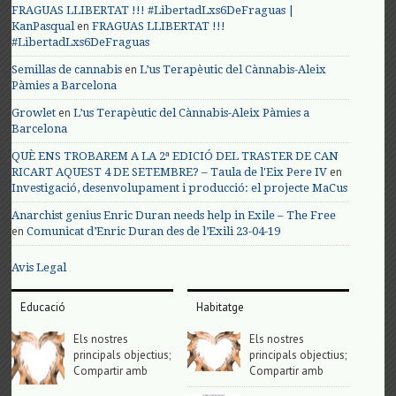
FRAGUAS LLIBERTAT !!! #LibertadLxs6DeFraguas |
en
KanPasqual
FRAGUAS LLIBERTAT !!!
#LibertadLxs6DeFraguas
en
Semillas de cannabis
L’us Terapèutic del Cànnabis-Aleix
Pàmies a Barcelona
en
Growlet
L’us Terapèutic del Cànnabis-Aleix Pàmies a
Barcelona
QUÈ ENS TROBAREM A LA 2ª EDICIÓ DEL TRASTER DE CAN
en
RICART AQUEST 4 DE SETEMBRE? – Taula de l'Eix Pere IV
Investigació, desenvolupament i producció: el projecte MaCus
Anarchist genius Enric Duran needs help in Exile – The Free
en
Comunicat d’Enric Duran des de l’Exili 23-04-19
Avis Legal
Educació
Habitatge
Els nostres
Els nostres
principals objectius;
principals objectius;
Compartir amb
Compartir amb