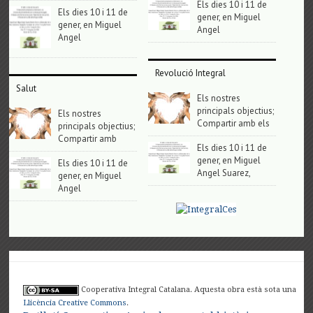
Els dies 10 i 11 de
Els dies 10 i 11 de
gener, en Miguel
gener, en Miguel
Angel
Angel
Revolució Integral
Salut
Els nostres
principals objectius;
Els nostres
Compartir amb els
principals objectius;
Compartir amb
Els dies 10 i 11 de
gener, en Miguel
Els dies 10 i 11 de
Angel Suarez,
gener, en Miguel
Angel
Cooperativa Integral Catalana. Aquesta obra està sota una
Llicència Creative Commons
.