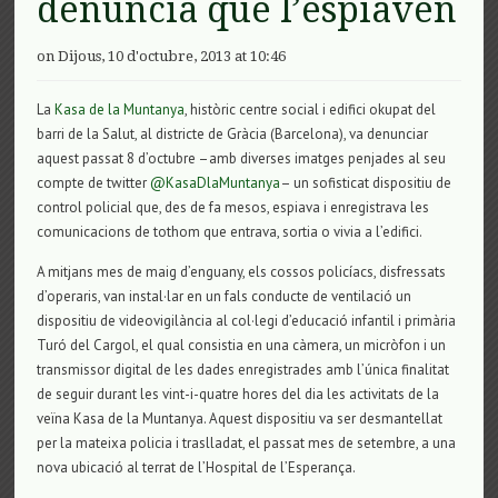
denuncia que l’espiaven
on Dijous, 10 d'octubre, 2013 at 10:46
La
Kasa de la Muntanya
, històric centre social i edifici okupat del
barri de la Salut, al districte de Gràcia (Barcelona), va denunciar
aquest passat 8 d’octubre –amb diverses imatges penjades al seu
compte de twitter
@KasaDlaMuntanya
– un sofisticat dispositiu de
control policial que, des de fa mesos, espiava i enregistrava les
comunicacions de tothom que entrava, sortia o vivia a l’edifici.
A mitjans mes de maig d’enguany, els cossos policíacs, disfressats
d’operaris, van instal·lar en un fals conducte de ventilació un
dispositiu de videovigilància al col·legi d’educació infantil i primària
Turó del Cargol, el qual consistia en una càmera, un micròfon i un
transmissor digital de les dades enregistrades amb l’única finalitat
de seguir durant les vint-i-quatre hores del dia les activitats de la
veïna Kasa de la Muntanya. Aquest dispositiu va ser desmantellat
per la mateixa policia i traslladat, el passat mes de setembre, a una
nova ubicació al terrat de l’Hospital de l’Esperança.