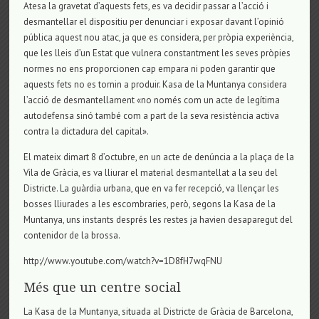
Atesa la gravetat d’aquests fets, es va decidir passar a l’acció i
desmantellar el dispositiu per denunciar i exposar davant l’opinió
pública aquest nou atac, ja que es considera, per pròpia experiència,
que les lleis d’un Estat que vulnera constantment les seves pròpies
normes no ens proporcionen cap empara ni poden garantir que
aquests fets no es tornin a produir. Kasa de la Muntanya considera
l’acció de desmantellament «no només com un acte de legítima
autodefensa sinó també com a part de la seva resistència activa
contra la dictadura del capital».
El mateix dimart 8 d’octubre, en un acte de denúncia a la plaça de la
Vila de Gràcia, es va lliurar el material desmantellat a la seu del
Districte. La guàrdia urbana, que en va fer recepció, va llençar les
bosses lliurades a les escombraries, però, segons la Kasa de la
Muntanya, uns instants després les restes ja havien desaparegut del
contenidor de la brossa.
http://www.youtube.com/watch?v=1D8fH7wqFNU
Més que un centre social
La Kasa de la Muntanya, situada al Districte de Gràcia de Barcelona,