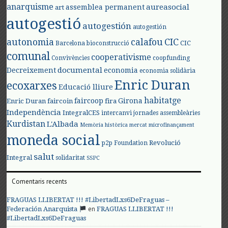
anarquisme
aureasocial
assemblea permanent
art
autogestió
autogestión
autogestión
autonomia
calafou
CIC
CIC
Barcelona
bioconstrucció
comunal
cooperativisme
Convivències
coopfunding
documental
Decreixement
economia
economia solidària
Enric Duran
ecoxarxes
Educació lliure
habitatge
faircoop
Girona
Enric Duran
faircoin
fira
Independència
IntegralCES
intercanvi
jornades assembleàries
Kurdistan
L'Albada
Memòria històrica
mercat
microfinançament
moneda social
Revolució
p2p Foundation
salut
Integral
solidaritat
SSPC
Comentaris recents
FRAGUAS LLIBERTAT !!! #LibertadLxs6DeFraguas –
en
Federación Anarquista
FRAGUAS LLIBERTAT !!!
#LibertadLxs6DeFraguas