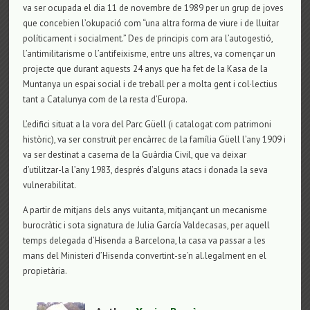
va ser ocupada el dia 11 de novembre de 1989 per un grup de joves
que concebien l’okupació com “una altra forma de viure i de lluitar
políticament i socialment.” Des de principis com ara l’autogestió,
l’antimilitarisme o l’antifeixisme, entre uns altres, va començar un
projecte que durant aquests 24 anys que ha fet de la Kasa de la
Muntanya un espai social i de treball per a molta gent i col·lectius
tant a Catalunya com de la resta d’Europa.
L’edifici situat a la vora del Parc Güell (i catalogat com patrimoni
històric), va ser construït per encàrrec de la família Güell l’any 1909 i
va ser destinat a caserna de la Guàrdia Civil, que va deixar
d’utilitzar-la l’any 1983, després d’alguns atacs i donada la seva
vulnerabilitat.
A partir de mitjans dels anys vuitanta, mitjançant un mecanisme
burocràtic i sota signatura de Julia García Valdecasas, per aquell
temps delegada d’Hisenda a Barcelona, la casa va passar a les
mans del Ministeri d’Hisenda convertint-se’n al.legalment en el
propietària.