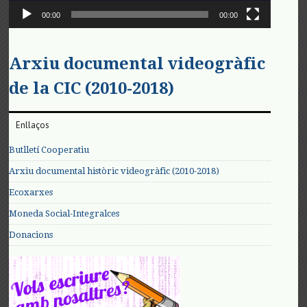
00:00
00:00
Arxiu documental videogràfic
de la CIC (2010-2018)
Enllaços
Butlletí Cooperatiu
Arxiu documental històric videogràfic (2010-2018)
Ecoxarxes
Moneda Social-Integralces
Donacions