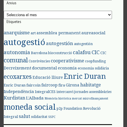
Arxius
Arxius
Etiquetes
anarquisme
aureasocial
assemblea permanent
art
autogestió
autogestión
autogestión
autonomia
calafou
CIC
CIC
Barcelona
bioconstrucció
comunal
cooperativisme
Convivències
coopfunding
documental
Decreixement
economia
economia solidària
Enric Duran
ecoxarxes
Educació lliure
habitatge
faircoop
Girona
Enric Duran
faircoin
fira
Independència
IntegralCES
intercanvi
jornades assembleàries
Kurdistan
L'Albada
Memòria històrica
mercat
microfinançament
moneda social
Revolució
p2p Foundation
salut
Integral
solidaritat
SSPC