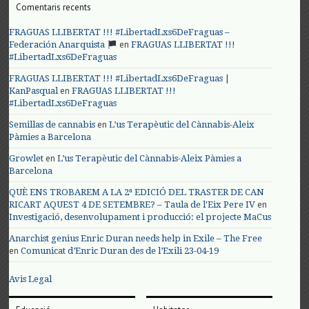
Comentaris recents
FRAGUAS LLIBERTAT !!! #LibertadLxs6DeFraguas –
en
Federación Anarquista
FRAGUAS LLIBERTAT !!!
#LibertadLxs6DeFraguas
FRAGUAS LLIBERTAT !!! #LibertadLxs6DeFraguas |
en
KanPasqual
FRAGUAS LLIBERTAT !!!
#LibertadLxs6DeFraguas
en
Semillas de cannabis
L’us Terapèutic del Cànnabis-Aleix
Pàmies a Barcelona
en
Growlet
L’us Terapèutic del Cànnabis-Aleix Pàmies a
Barcelona
QUÈ ENS TROBAREM A LA 2ª EDICIÓ DEL TRASTER DE CAN
en
RICART AQUEST 4 DE SETEMBRE? – Taula de l'Eix Pere IV
Investigació, desenvolupament i producció: el projecte MaCus
Anarchist genius Enric Duran needs help in Exile – The Free
en
Comunicat d’Enric Duran des de l’Exili 23-04-19
Avis Legal