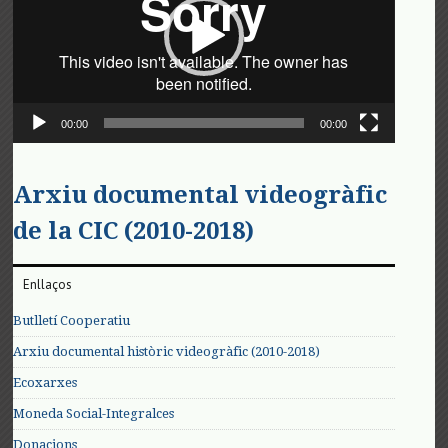
00:00
00:00
Arxiu documental videogràfic
de la CIC (2010-2018)
Enllaços
Butlletí Cooperatiu
Arxiu documental històric videogràfic (2010-2018)
Ecoxarxes
Moneda Social-Integralces
Donacions