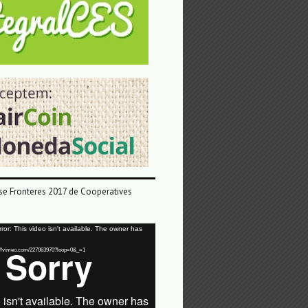
e Fronteres 2017 de Cooperatives
or: This video isn't available. The owner has
tps://vimeo.com/227063970?loop=0&_=1