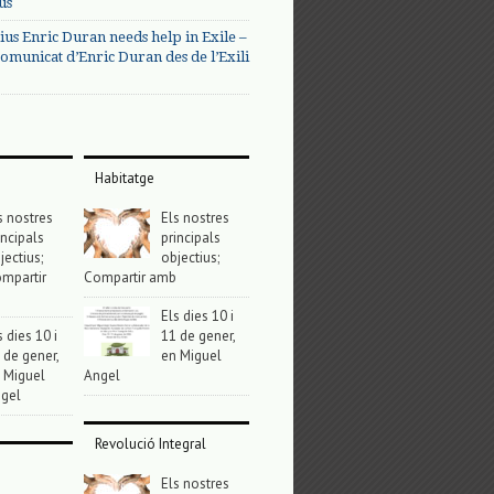
us
ius Enric Duran needs help in Exile –
omunicat d’Enric Duran des de l’Exili
Habitatge
s nostres
Els nostres
incipals
principals
jectius;
objectius;
mpartir
Compartir amb
Els dies 10 i
s dies 10 i
11 de gener,
 de gener,
en Miguel
 Miguel
Angel
gel
Revolució Integral
Els nostres