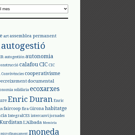
e
assemblea permanent
art
autogestió
l
autonomia
ón
autogestión
calafou
CIC
CIC
construcció
l
cooperativisme
Convivències
documental
Decreixement
ecoxarxes
onomia solidària
Enric Duran
iure
Enric
habitatge
faircoop
Girona
in
fira
cia
IntegralCES
intercanvi
jornades
Kurdistan
L'Albada
Memòria
moneda
microfinançament