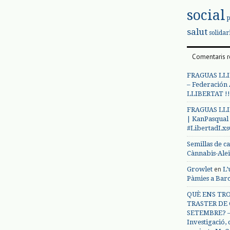
social
salut
solidar
Comentaris r
FRAGUAS LLI
– Federación
LLIBERTAT !!
FRAGUAS LLI
| KanPasqual
#LibertadLx
Semillas de c
Cànnabis-Ale
en
Growlet
L’
Pàmies a Bar
QUÈ ENS TRO
TRASTER DE 
SETEMBRE? – 
Investigació,