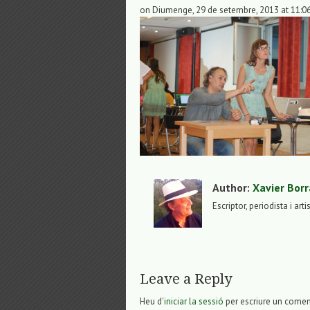
on Diumenge, 29 de setembre, 2013 at 11:0
Author:
Xavier Borr
Escriptor, periodista i arti
Leave a Reply
Heu d'
iniciar la sessió
per escriure un comen