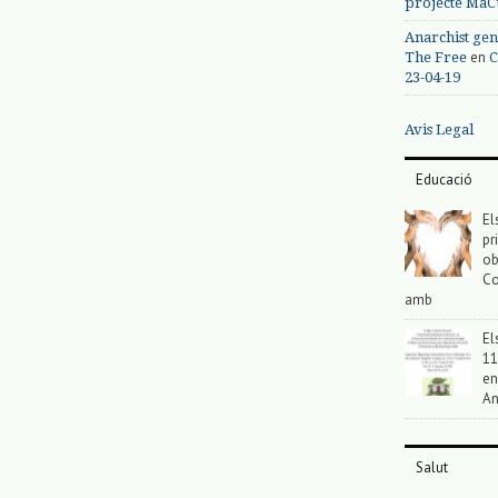
projecte MaC
Anarchist gen
en
The Free
C
23-04-19
Avis Legal
Educació
El
pr
ob
Co
amb
El
11
en
An
Salut