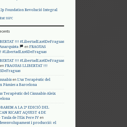
Revolució Integral
p2p Foundation
itat
SSPC
ecents
BERTAT !!! #LibertadLxs6DeFraguas
en
 Anarquista
FRAGUAS
! #LibertadLxs6DeFraguas
BERTAT !!! #LibertadLxs6DeFraguas
en
FRAGUAS LLIBERTAT !!!
s6DeFraguas
en
annabis
L’us Terapèutic del
ix Pàmies a Barcelona
us Terapèutic del Cànnabis-Aleix
celona
BAREM A LA 2ª EDICIÓ DEL
CAN RICART AQUEST 4 DE
en
Taula de l'Eix Pere IV
 desenvolupament i producció: el