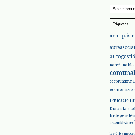
Arxius
Etiquetes
anarquism
aureasocia
autogesti
Barcelona
bio
comuna
coopfunding
economia
ec
Educació ll
Duran
fairco
Independèn
assembleàries
històrica
mercat