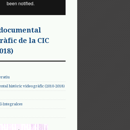
 documental
ràfic de la CIC
018)
eratiu
tal històric videogràfic (2010-2018)
-Integralces