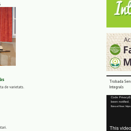
6
às
Trobada Sens
sta de varietats.
Integrals
Reproductor
Code PrivacyErr
been notified.
de
Baixa el fitxer: ht
vídeo
tari.