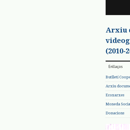
Arxiu
videog
(2010-2
Enllaços
Butlletí Coop
Arxiu documen
Ecoxarxes
Moneda Social
Donacions