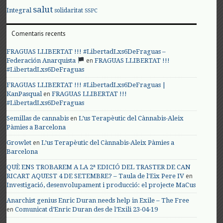
salut
Integral
solidaritat
SSPC
Comentaris recents
FRAGUAS LLIBERTAT !!! #LibertadLxs6DeFraguas –
en
Federación Anarquista
FRAGUAS LLIBERTAT !!!
#LibertadLxs6DeFraguas
FRAGUAS LLIBERTAT !!! #LibertadLxs6DeFraguas |
en
KanPasqual
FRAGUAS LLIBERTAT !!!
#LibertadLxs6DeFraguas
en
Semillas de cannabis
L’us Terapèutic del Cànnabis-Aleix
Pàmies a Barcelona
en
Growlet
L’us Terapèutic del Cànnabis-Aleix Pàmies a
Barcelona
QUÈ ENS TROBAREM A LA 2ª EDICIÓ DEL TRASTER DE CAN
en
RICART AQUEST 4 DE SETEMBRE? – Taula de l'Eix Pere IV
Investigació, desenvolupament i producció: el projecte MaCus
Anarchist genius Enric Duran needs help in Exile – The Free
en
Comunicat d’Enric Duran des de l’Exili 23-04-19