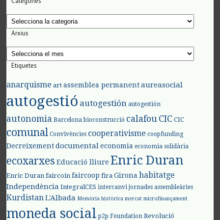
Categories
Categories
Arxius
Arxius
Etiquetes
anarquisme
aureasocial
assemblea permanent
art
autogestió
autogestión
autogestión
autonomia
calafou
CIC
CIC
Barcelona
bioconstrucció
comunal
cooperativisme
Convivències
coopfunding
documental
Decreixement
economia
economia solidària
Enric Duran
ecoxarxes
Educació lliure
habitatge
faircoop
Girona
Enric Duran
faircoin
fira
Independència
IntegralCES
intercanvi
jornades assembleàries
Kurdistan
L'Albada
Memòria històrica
mercat
microfinançament
moneda social
Revolució
p2p Foundation