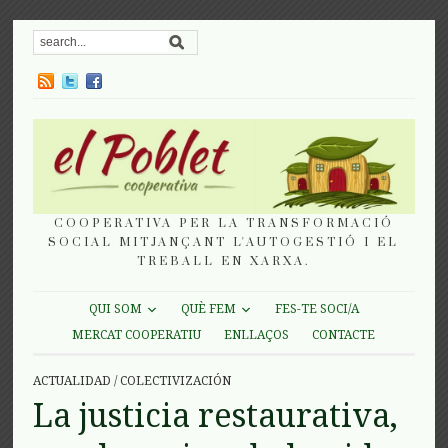
COOPERATIVA PER LA TRANSFORMACIÓ
SOCIAL MITJANÇANT L'AUTOGESTIÓ I EL
TREBALL EN XARXA.
QUI SOM
QUÈ FEM
FES-TE SOCI/A
MERCAT COOPERATIU
ENLLAÇOS
CONTACTE
ACTUALIDAD
/
COLECTIVIZACIÓN
La justicia restaurativa,