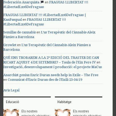
en
Federación Anarquista
FRAGUAS LLIBERTAT !!!
#LibertadLxs6DeFraguas
FRAGUAS LLIBERTAT !!! #LibertadLxs6DeFraguas |
en
KanPasqual
FRAGUAS LLIBERTAT !!!
#LibertadLxs6DeFraguas
en
Semillas de cannabis
L’us Terapèutic del Cànnabis-Aleix
Pàmies a Barcelona
en
Growlet
L’us Terapèutic del Cànnabis-Aleix Pàmies a
Barcelona
QUÈ ENS TROBAREM A LA 2ª EDICIÓ DEL TRASTER DE CAN
en
RICART AQUEST 4 DE SETEMBRE? – Taula de l'Eix Pere IV
Investigació, desenvolupament i producció: el projecte MaCus
Anarchist genius Enric Duran needs help in Exile – The Free
en
Comunicat d’Enric Duran des de l’Exili 23-04-19
Avis Legal
Educació
Habitatge
Els nostres
Els nostres
principals objectius;
principals objectius;