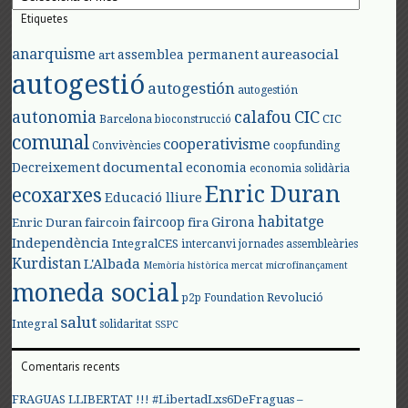
Etiquetes
anarquisme
aureasocial
assemblea permanent
art
autogestió
autogestión
autogestión
autonomia
calafou
CIC
CIC
Barcelona
bioconstrucció
comunal
cooperativisme
Convivències
coopfunding
documental
Decreixement
economia
economia solidària
Enric Duran
ecoxarxes
Educació lliure
habitatge
faircoop
Girona
Enric Duran
faircoin
fira
Independència
IntegralCES
intercanvi
jornades assembleàries
Kurdistan
L'Albada
Memòria històrica
mercat
microfinançament
moneda social
Revolució
p2p Foundation
salut
Integral
solidaritat
SSPC
Comentaris recents
FRAGUAS LLIBERTAT !!! #LibertadLxs6DeFraguas –