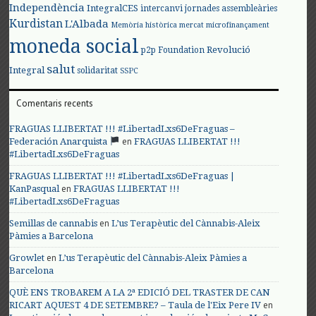
Independència
IntegralCES
intercanvi
jornades assembleàries
Kurdistan
L'Albada
Memòria històrica
mercat
microfinançament
moneda social
Revolució
p2p Foundation
salut
Integral
solidaritat
SSPC
Comentaris recents
FRAGUAS LLIBERTAT !!! #LibertadLxs6DeFraguas –
en
Federación Anarquista
FRAGUAS LLIBERTAT !!!
#LibertadLxs6DeFraguas
FRAGUAS LLIBERTAT !!! #LibertadLxs6DeFraguas |
en
KanPasqual
FRAGUAS LLIBERTAT !!!
#LibertadLxs6DeFraguas
en
Semillas de cannabis
L’us Terapèutic del Cànnabis-Aleix
Pàmies a Barcelona
en
Growlet
L’us Terapèutic del Cànnabis-Aleix Pàmies a
Barcelona
QUÈ ENS TROBAREM A LA 2ª EDICIÓ DEL TRASTER DE CAN
en
RICART AQUEST 4 DE SETEMBRE? – Taula de l'Eix Pere IV