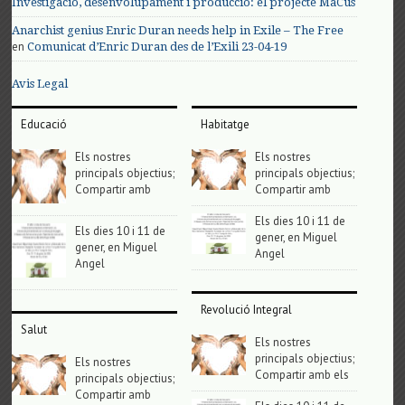
Investigació, desenvolupament i producció: el projecte MaCus
Anarchist genius Enric Duran needs help in Exile – The Free
en
Comunicat d’Enric Duran des de l’Exili 23-04-19
Avis Legal
Educació
Habitatge
Els nostres
Els nostres
principals objectius;
principals objectius;
Compartir amb
Compartir amb
Els dies 10 i 11 de
Els dies 10 i 11 de
gener, en Miguel
gener, en Miguel
Angel
Angel
Revolució Integral
Salut
Els nostres
principals objectius;
Els nostres
Compartir amb els
principals objectius;
Compartir amb