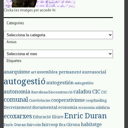
Clicka les imatges per accedir-hi
Categories
Categories
Arxius
Arxius
Etiquetes
anarquisme
aureasocial
assemblea permanent
art
autogestió
autogestión
autogestión
autonomia
calafou
CIC
CIC
Barcelona
bioconstrucció
comunal
cooperativisme
Convivències
coopfunding
documental
Decreixement
economia
economia solidària
Enric Duran
ecoxarxes
Educació lliure
habitatge
faircoop
Girona
Enric Duran
faircoin
fira