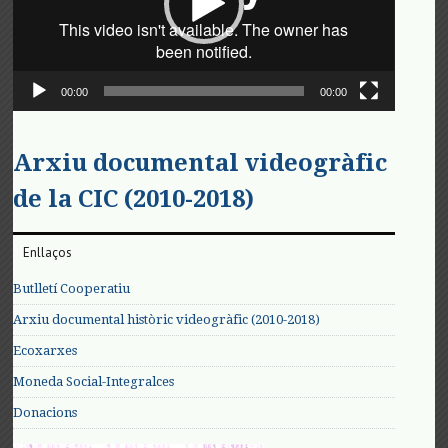
00:00
00:00
Arxiu documental videogràfic
de la CIC (2010-2018)
Enllaços
Butlletí Cooperatiu
Arxiu documental històric videogràfic (2010-2018)
Ecoxarxes
Moneda Social-Integralces
Donacions