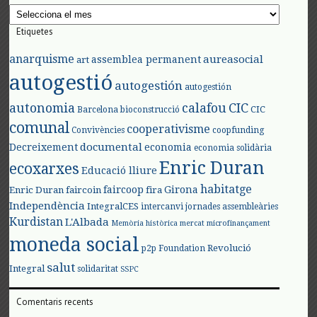
Arxius
Etiquetes
anarquisme
aureasocial
assemblea permanent
art
autogestió
autogestión
autogestión
autonomia
calafou
CIC
CIC
Barcelona
bioconstrucció
comunal
cooperativisme
Convivències
coopfunding
documental
Decreixement
economia
economia solidària
Enric Duran
ecoxarxes
Educació lliure
habitatge
faircoop
Girona
Enric Duran
faircoin
fira
Independència
IntegralCES
intercanvi
jornades assembleàries
Kurdistan
L'Albada
Memòria històrica
mercat
microfinançament
moneda social
Revolució
p2p Foundation
salut
Integral
solidaritat
SSPC
Comentaris recents