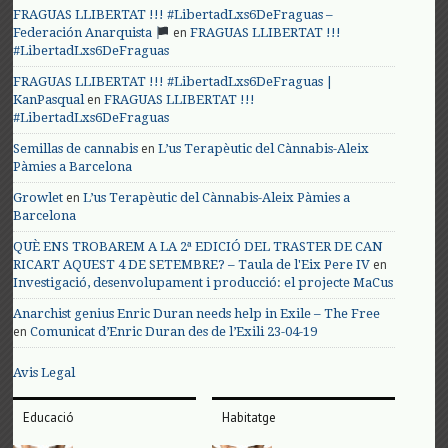
FRAGUAS LLIBERTAT !!! #LibertadLxs6DeFraguas –
en
Federación Anarquista
FRAGUAS LLIBERTAT !!!
#LibertadLxs6DeFraguas
FRAGUAS LLIBERTAT !!! #LibertadLxs6DeFraguas |
en
KanPasqual
FRAGUAS LLIBERTAT !!!
#LibertadLxs6DeFraguas
en
Semillas de cannabis
L’us Terapèutic del Cànnabis-Aleix
Pàmies a Barcelona
en
Growlet
L’us Terapèutic del Cànnabis-Aleix Pàmies a
Barcelona
QUÈ ENS TROBAREM A LA 2ª EDICIÓ DEL TRASTER DE CAN
en
RICART AQUEST 4 DE SETEMBRE? – Taula de l'Eix Pere IV
Investigació, desenvolupament i producció: el projecte MaCus
Anarchist genius Enric Duran needs help in Exile – The Free
en
Comunicat d’Enric Duran des de l’Exili 23-04-19
Avis Legal
Educació
Habitatge