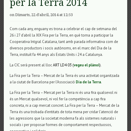
per la Terra 2014
on Dimarts, 22 d'abril, 2014 at 12:53
Com cada any, enguany es trona a celebrar el cap de setmana del
26 i 27 d’abril la XIX Fira per la Terra, en què torna a participar la
Cooperativa Intgral Catalana, tant amb parada informativa com de
diversos productors i socis autònoms, en el marc del Dia de la
Terra, instituït fa 44 anys als Estats Units i 24 a Catalunya.
La CIC serà present al lloc
ART LD4 03 (
vegeu el plànol
)
.
La Fira per la Terra – Mercat de la Terra és una activitat organitzada
a la ciutat de Barcelona per l’Associació
Dia de la Terra
.
La Fira per la Terra – Mercat per la Terra ni és una fira qualsevol ni
és un Mercat qualsevol, ni vol fer la competència a cap fira
concreta, ni a cap mercat concret. La Fira per la Terra – Mercat de la
Terra és una trobada d’entitats de tota mena per cridar l’atenció de
les agressions que la societat moderna fa als sistemes naturals i
socials i per proposar formes de comportament respectuosos,