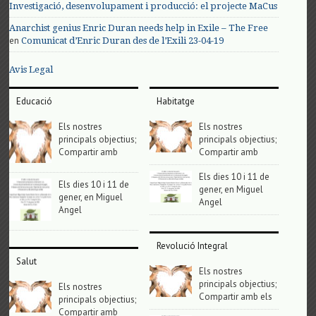
Investigació, desenvolupament i producció: el projecte MaCus
Anarchist genius Enric Duran needs help in Exile – The Free
en
Comunicat d’Enric Duran des de l’Exili 23-04-19
Avis Legal
Educació
Habitatge
Els nostres
Els nostres
principals objectius;
principals objectius;
Compartir amb
Compartir amb
Els dies 10 i 11 de
Els dies 10 i 11 de
gener, en Miguel
gener, en Miguel
Angel
Angel
Revolució Integral
Salut
Els nostres
principals objectius;
Els nostres
Compartir amb els
principals objectius;
Compartir amb