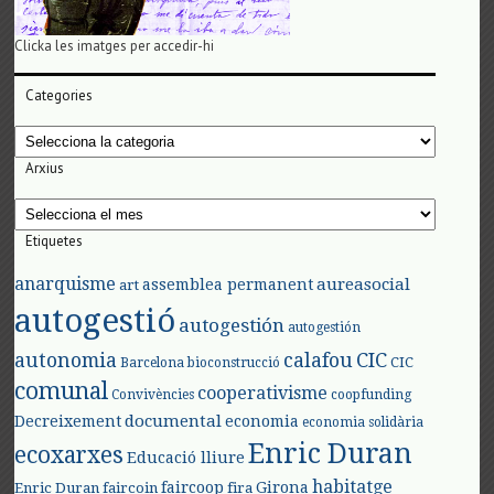
Clicka les imatges per accedir-hi
Categories
Categories
Arxius
Arxius
Etiquetes
anarquisme
aureasocial
assemblea permanent
art
autogestió
autogestión
autogestión
autonomia
calafou
CIC
CIC
Barcelona
bioconstrucció
comunal
cooperativisme
Convivències
coopfunding
documental
Decreixement
economia
economia solidària
Enric Duran
ecoxarxes
Educació lliure
habitatge
faircoop
Girona
Enric Duran
faircoin
fira