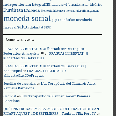
Independència
IntegralCES
intercanvi
jornades assembleàries
Kurdistan
L'Albada
Memòria històrica
mercat
microfinançament
moneda social
Revolució
p2p Foundation
salut
Integral
solidaritat
SSPC
Comentaris recents
FRAGUAS LLIBERTAT !!! #LibertadLxs6DeFraguas –
en
Federación Anarquista
FRAGUAS LLIBERTAT !!!
#LibertadLxs6DeFraguas
FRAGUAS LLIBERTAT !!! #LibertadLxs6DeFraguas |
en
KanPasqual
FRAGUAS LLIBERTAT !!!
#LibertadLxs6DeFraguas
en
Semillas de cannabis
L’us Terapèutic del Cànnabis-Aleix
Pàmies a Barcelona
en
Growlet
L’us Terapèutic del Cànnabis-Aleix Pàmies a
Barcelona
QUÈ ENS TROBAREM A LA 2ª EDICIÓ DEL TRASTER DE CAN
en
RICART AQUEST 4 DE SETEMBRE? – Taula de l'Eix Pere IV