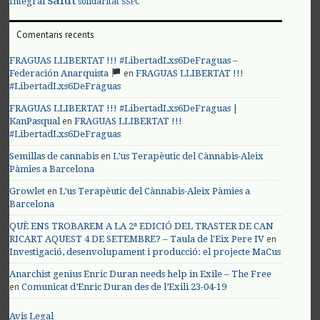
Integral
solidaritat
SSPC
Comentaris recents
FRAGUAS LLIBERTAT !!! #LibertadLxs6DeFraguas –
en
Federación Anarquista
FRAGUAS LLIBERTAT !!!
#LibertadLxs6DeFraguas
FRAGUAS LLIBERTAT !!! #LibertadLxs6DeFraguas |
en
KanPasqual
FRAGUAS LLIBERTAT !!!
#LibertadLxs6DeFraguas
en
Semillas de cannabis
L’us Terapèutic del Cànnabis-Aleix
Pàmies a Barcelona
en
Growlet
L’us Terapèutic del Cànnabis-Aleix Pàmies a
Barcelona
QUÈ ENS TROBAREM A LA 2ª EDICIÓ DEL TRASTER DE CAN
en
RICART AQUEST 4 DE SETEMBRE? – Taula de l'Eix Pere IV
Investigació, desenvolupament i producció: el projecte MaCus
Anarchist genius Enric Duran needs help in Exile – The Free
en
Comunicat d’Enric Duran des de l’Exili 23-04-19
Avis Legal