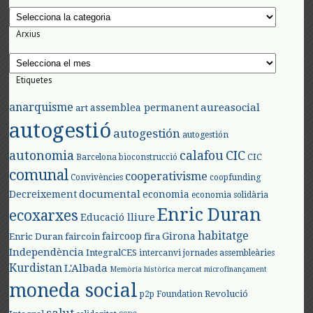
Categories
Arxius
Arxius
Etiquetes
anarquisme
aureasocial
assemblea permanent
art
autogestió
autogestión
autogestión
autonomia
calafou
CIC
CIC
Barcelona
bioconstrucció
comunal
cooperativisme
Convivències
coopfunding
documental
Decreixement
economia
economia solidària
Enric Duran
ecoxarxes
Educació lliure
habitatge
faircoop
Girona
Enric Duran
faircoin
fira
Independència
IntegralCES
intercanvi
jornades assembleàries
Kurdistan
L'Albada
Memòria històrica
mercat
microfinançament
moneda social
Revolució
p2p Foundation
salut