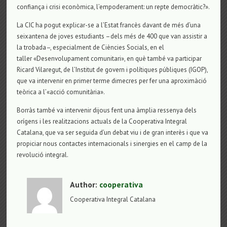
confiança i crisi econòmica, l’empoderament: un repte democràtic?».
La CIC ha pogut explicar-se a l’Estat francès davant de més d’una
seixantena de joves estudiants –dels més de 400 que van assistir a
la trobada–, especialment de Ciències Socials, en el
taller «Desenvolupament comunitari», en què també va participar
Ricard Vilaregut, de l’Institut de govern i polítiques públiques (IGOP),
que va intervenir en primer terme dimecres per fer una aproximàció
teòrica a l’«acció comunitària».
Borràs també va intervenir dijous fent una àmplia ressenya dels
orígens i les realitzacions actuals de la Cooperativa Integral
Catalana, que va ser seguida d’un debat viu i de gran interès i que va
propiciar nous contactes internacionals i sinergies en el camp de la
revolució integral.
Author:
cooperativa
Cooperativa Integral Catalana