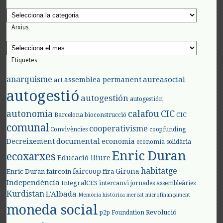
Categories
Arxius
Arxius
Etiquetes
anarquisme
aureasocial
assemblea permanent
art
autogestió
autogestión
autogestión
autonomia
calafou
CIC
CIC
Barcelona
bioconstrucció
comunal
cooperativisme
Convivències
coopfunding
documental
Decreixement
economia
economia solidària
Enric Duran
ecoxarxes
Educació lliure
habitatge
faircoop
Girona
Enric Duran
faircoin
fira
Independència
IntegralCES
intercanvi
jornades assembleàries
Kurdistan
L'Albada
Memòria històrica
mercat
microfinançament
moneda social
Revolució
p2p Foundation