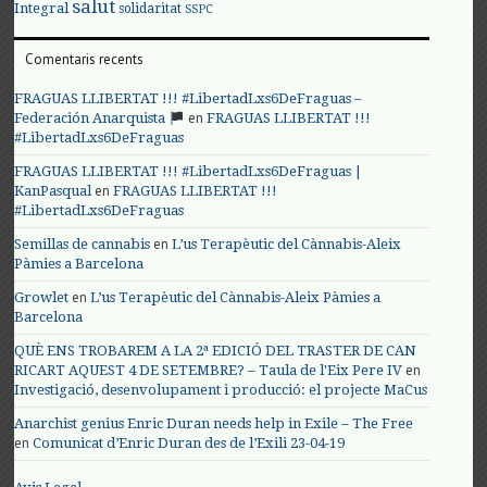
salut
Integral
solidaritat
SSPC
Comentaris recents
FRAGUAS LLIBERTAT !!! #LibertadLxs6DeFraguas –
en
Federación Anarquista
FRAGUAS LLIBERTAT !!!
#LibertadLxs6DeFraguas
FRAGUAS LLIBERTAT !!! #LibertadLxs6DeFraguas |
en
KanPasqual
FRAGUAS LLIBERTAT !!!
#LibertadLxs6DeFraguas
en
Semillas de cannabis
L’us Terapèutic del Cànnabis-Aleix
Pàmies a Barcelona
en
Growlet
L’us Terapèutic del Cànnabis-Aleix Pàmies a
Barcelona
QUÈ ENS TROBAREM A LA 2ª EDICIÓ DEL TRASTER DE CAN
en
RICART AQUEST 4 DE SETEMBRE? – Taula de l'Eix Pere IV
Investigació, desenvolupament i producció: el projecte MaCus
Anarchist genius Enric Duran needs help in Exile – The Free
en
Comunicat d’Enric Duran des de l’Exili 23-04-19