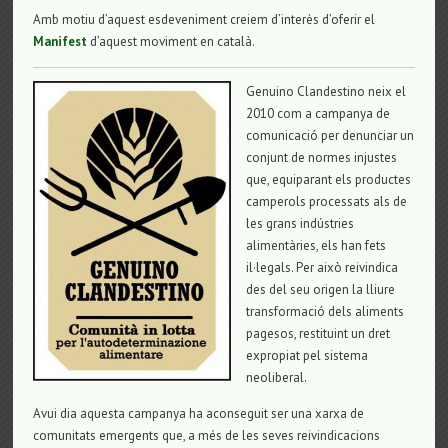
Amb motiu d’aquest esdeveniment creiem d’interès d’oferir el
Manifest
d’aquest moviment en català.
Genuino Clandestino neix el
2010 com a campanya de
comunicació per denunciar un
conjunt de normes injustes
que, equiparant els productes
camperols processats als de
les grans indústries
alimentàries, els han fets
il·legals. Per això reivindica
des del seu origen la lliure
transformació dels aliments
pagesos, restituint un dret
expropiat pel sistema
neoliberal.
Avui dia aquesta campanya ha aconseguit ser una xarxa de
comunitats emergents que, a més de les seves reivindicacions