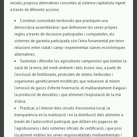
inicials, proposa alternatives concretes al sistema capitalista vigent
a través de diferents accions:
Construir comunitats territorials que practiquen una
democràcia assembleària i que defineixen les seves pròpies
regles a través de decisions participades i compartides, els
sistemes de garantia participada són l’eina fonamental per teixir
relacions entre ciutat i camp i experimentar xarxes econòmiques
alternatives;
Sustentar i difondre les agricultures camperoles que tutelen la
salut de la terra, del medi ambient i dels éssers vius, a partir de
l’exclusió de fertilitzants, pesticides de síntesi, herbicides i
organismes genèticament modificats; que redueixen al mínim
l’emissió de gasos d’efecte hivernacle, el malbaratament d’aigua i
la producció de deixalles, i que eliminen l’explotació de la mà
d’obra;
Practicar, a l’interior dels circuits d’economia local, la
transparència en la realització i en la distribució dels aliments a
través de l’autocontrol participat, que alliberi els pagesos de
l’agrobusiness i dels sistemes oficials de certificació, i que posi
localment visibles les seves responsabilitats mediambientals i