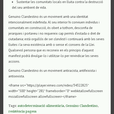
Sustentar les comunitats locals en lluita contra la destrucció
del seu ambient de vida.
Genuino Clandestino és un moviment amb una identitat
intencionalment indefinida. Al seu interior hi conviuen individus i
comunitats en construcció, és obert a tothom, desconfia de
jerarquies i portaveu i no requereix cap permís d’estada o dret de
ciutadania; està orgullós de ser
clandestí
i continuarà amb les seves
lluites i la seva existència amb o sense el consens de la Llei.
Qualsevol persona que es reconeix en els principis d’aquest
manifest podrà divulgar-lo i utilitzar-lo per reivindicar les seves
accions.
Genuino Clandestino és un moviment antiracista, antifeixista i
antisexista.
<iframe src=”https://player.vimeo.com/video/34322825″
width=”500″ height=”281″ frameborder=”0″ webkitallowfullscreen
mozallowfullscreen allowfullscreen></iframe>
Tags:
autodeterminació alimentària
,
Genuino Clandestino
,
resistència pagesa