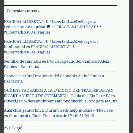
Comentaris recents
FRAGUAS LLIBERTAT !!! #LibertadLxs6DeFraguas –
en
Federación Anarquista
FRAGUAS LLIBERTAT !!!
#LibertadLxs6DeFraguas
FRAGUAS LLIBERTAT !!! #LibertadLxs6DeFraguas |
en
KanPasqual
FRAGUAS LLIBERTAT !!!
#LibertadLxs6DeFraguas
en
Semillas de cannabis
L’us Terapèutic del Cànnabis-Aleix
Pàmies a Barcelona
en
Growlet
L’us Terapèutic del Cànnabis-Aleix Pàmies a
Barcelona
QUÈ ENS TROBAREM A LA 2ª EDICIÓ DEL TRASTER DE CAN
en
RICART AQUEST 4 DE SETEMBRE? – Taula de l'Eix Pere IV
Investigació, desenvolupament i producció: el projecte MaCus
Anarchist genius Enric Duran needs help in Exile – The Free
en
Comunicat d’Enric Duran des de l’Exili 23-04-19
Avis Legal