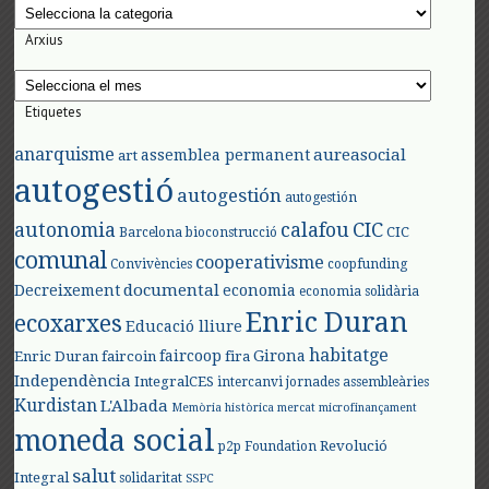
Categories
Arxius
Arxius
Etiquetes
anarquisme
aureasocial
assemblea permanent
art
autogestió
autogestión
autogestión
autonomia
calafou
CIC
CIC
Barcelona
bioconstrucció
comunal
cooperativisme
Convivències
coopfunding
documental
Decreixement
economia
economia solidària
Enric Duran
ecoxarxes
Educació lliure
habitatge
faircoop
Girona
Enric Duran
faircoin
fira
Independència
IntegralCES
intercanvi
jornades assembleàries
Kurdistan
L'Albada
Memòria històrica
mercat
microfinançament
moneda social
Revolució
p2p Foundation
salut
Integral
solidaritat
SSPC