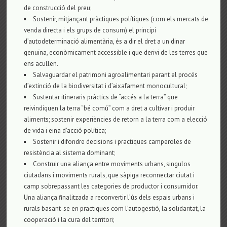
de construcció del preu;
Sostenir, mitjançant pràctiques polítiques (com els mercats de
venda directa i els grups de consum) el principi
d’autodeterminació alimentària, és a dir el dret a un dinar
genuïna, econòmicament accessible i que derivi de les terres que
ens acullen.
Salvaguardar el patrimoni agroalimentari parant el procés
d’extinció de la biodiversitat i d’aixafament monocultural;
Sustentar itineraris pràctics de “accés a la terra” que
reivindiquen la terra “bé comú” com a dret a cultivar i produir
aliments; sostenir experiències de retorn a la terra com a elecció
de vida i eina d’acció política;
Sostenir i difondre decisions i practiques camperoles de
resistència al sistema dominant;
Construir una aliança entre moviments urbans, singulos
ciutadans i moviments rurals, que sàpiga reconnectar ciutat i
camp sobrepassant les categories de productor i consumidor.
Una aliança finalitzada a reconvertir l’ús dels espais urbans i
rurals basant-se en practiques com l’autogestió, la solidaritat, la
cooperació i la cura del territori;