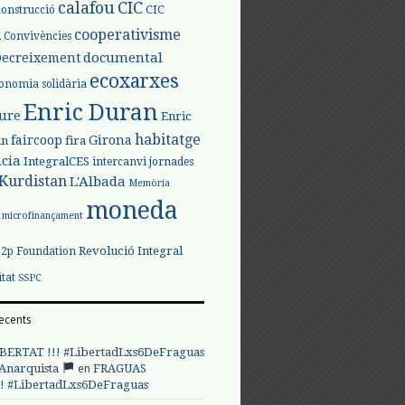
calafou
CIC
CIC
construcció
l
cooperativisme
Convivències
documental
Decreixement
ecoxarxes
onomia solidària
Enric Duran
iure
Enric
habitatge
faircoop
Girona
in
fira
cia
IntegralCES
intercanvi
jornades
Kurdistan
L'Albada
Memòria
moneda
microfinançament
Revolució Integral
p2p Foundation
itat
SSPC
ecents
BERTAT !!! #LibertadLxs6DeFraguas
en
 Anarquista
FRAGUAS
! #LibertadLxs6DeFraguas