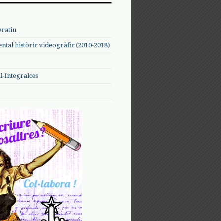
eratiu
tal històric videogràfic (2010-2018)
-Integralces