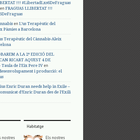
BERTAT !!! #LibertadLxs6DeFraguas
en
FRAGUAS LLIBERTAT !!!
s6DeFraguas
en
annabis
L’us Terapèutic del
ix Pàmies a Barcelona
us Terapèutic del Cànnabis-Aleix
celona
BAREM A LA 2ª EDICIÓ DEL
CAN RICART AQUEST 4 DE
en
Taula de l'Eix Pere IV
 desenvolupament i producció: el
us
ius Enric Duran needs help in Exile –
omunicat d’Enric Duran des de l’Exili
Habitatge
s nostres
Els nostres