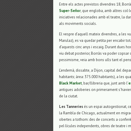
Entre els actes previstos divendres 18, Borrà
Super-Señor
, que engloba, amb altres col·l
iniciatives relacionades amb el teatre, la dans
als moviments socials.
El vespre d’aquell mateix divendres, a les vui
Marulaz), es va quedar petita per encabir tota
d’aquests cinc anys i escaig. Durant dues ho
viu debat posterior, Borràs va poder copsar 
pessimisme, veia amb bons ulls tant el pens
L’endemà, dissabte, a Dijon, capital del depa
habitants; àrea: 375.000 habitants), a les qua
Black Market
, bar/llibreria que, junt amb l’
e
antigues adoberies on primerament s’havien i
de la ciutat.
Les Tanneries
és un espai autogestionat, cen
la Rambla de Chicago, actualment en migració
obertes a tothom: des de concerts a conferèn
pel·lícules independents, obres de teatre i 