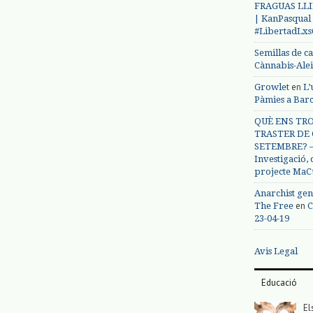
FRAGUAS LLI
| KanPasqual
#LibertadLx
Semillas de c
Cànnabis-Ale
en
Growlet
L’
Pàmies a Bar
QUÈ ENS TRO
TRASTER DE 
SETEMBRE? – 
Investigació,
projecte MaC
Anarchist gen
en
The Free
C
23-04-19
Avis Legal
Educació
El