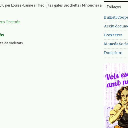
a CIC per Louise-Carine i Théo (i les gates Brochette i Minouche) a
Enllaços
Butlletí Coop
sto Trottoir
Arxiu documen
às
Ecoxarxes
sta de varietats.
Moneda Social
Donacions