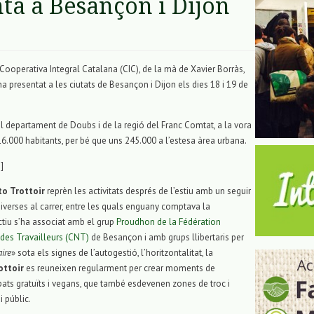
nta a Besançon i Dijon
a Cooperativa Integral Catalana (CIC), de la mà de Xavier Borràs,
presentat a les ciutats de Besançon i Dijon els dies 18 i 19 de
el departament de Doubs i de la regió del Franc Comtat, a la vora
6.000 habitants, per bé que uns 245.000 a l’estesa àrea urbana.
]
to Trottoir
reprèn les activitats després de l’estiu amb un seguir
 diverses al carrer, entre les quals enguany comptava la
ctiu s’ha associat amb el grup
Proudhon de la Fédération
des Travailleurs (CNT)
de Besançon i amb grups llibertaris per
aire
» sota els signes de l’autogestió, l’horitzontalitat, la
ottoir
es reuneixen regularment per crear moments de
pats gratuïts i vegans, que també esdevenen zones de troc i
i públic.