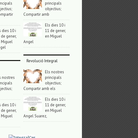
incipals
principals
jectius;
objectius;
mpartir
Compartir amb
Els dies 10 i
s dies 10 i
11 de gener,
 de gener,
en Miguel
 Miguel
Angel
gel
Revolució Integral
Els nostres
s nostres
principals
incipals
objectius;
jectius;
Compartir amb els
Els dies 10 i
s dies 10 i
11 de gener,
 de gener,
en Miguel
 Miguel
Angel Suarez,