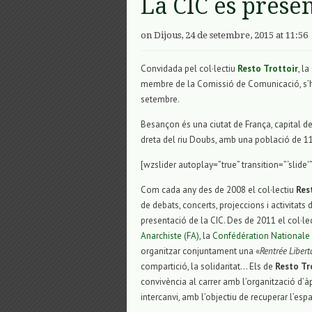
La CIC es prese
on Dijous, 24 de setembre, 2015 at 11:56
Convidada pel col·lectiu
Resto Trottoir
, l
membre de la Comissió de Comunicació, s’ha 
setembre.
Besançon és una ciutat de França, capital d
dreta del riu Doubs, amb una població de 11
[wzslider autoplay=”true” transition=”‘slide'”
Com cada any des de 2008 el col·lectiu
Res
de debats, concerts, projeccions i activitats
presentació de la CIC. Des de 2011 el col·le
Anarchiste (FA)
, la
Confédération Nationale 
organitzar conjuntament una «
Rentrée Libert
compartició, la solidaritat… Els de
Resto Tr
convivència al carrer amb l’organització d’à
intercanvi, amb l’objectiu de recuperar l’espa