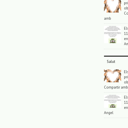
pr
ob
Co
amb
El
11
en
An
Salut
El
pr
ob
Compartir amb
El
11
en
Angel