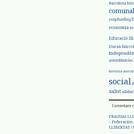
Barcelona
bio
comuna
coopfunding
economia
ec
Educació ll
Duran
fairco
Independèn
assembleàries
històrica
mercat
social
salut
solidar
Comentaris r
FRAGUAS LLI
– Federación
LLIBERTAT !!