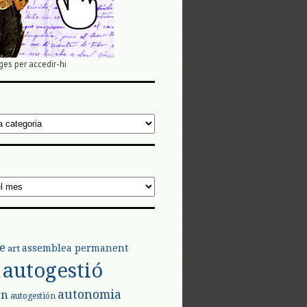
ges per accedir-hi
e
assemblea permanent
art
autogestió
l
autonomia
ón
autogestión