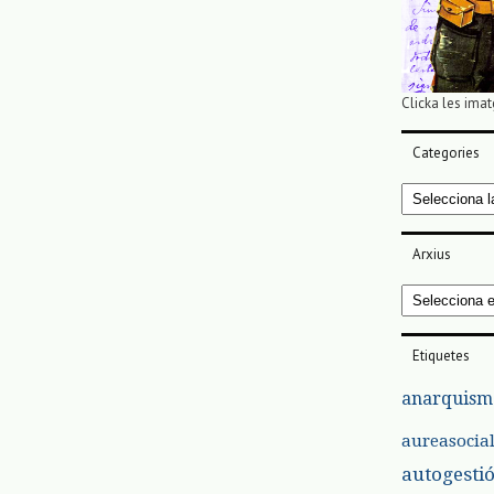
Clicka les imat
Categories
Categories
Arxius
Arxius
Etiquetes
anarquism
aureasocia
autogesti