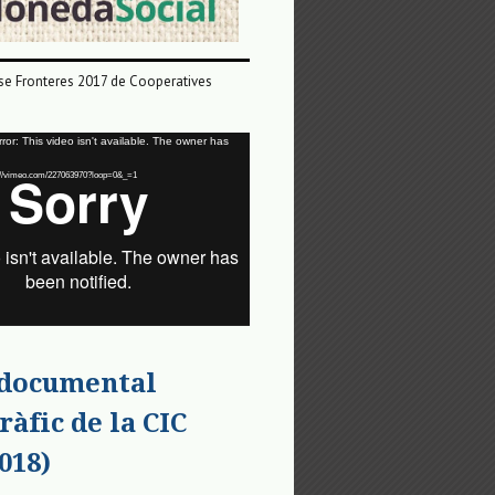
e Fronteres 2017 de Cooperatives
or: This video isn't available. The owner has
tps://vimeo.com/227063970?loop=0&_=1
 documental
ràfic de la CIC
018)