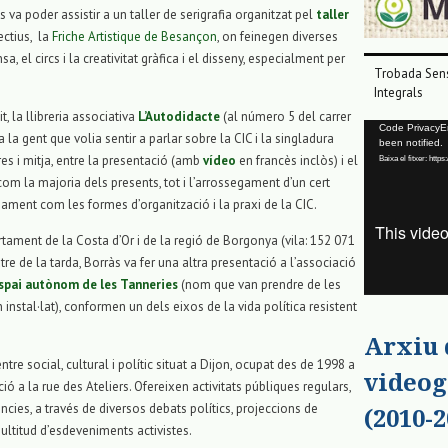
s va poder assistir a un taller de serigrafia organitzat pel
taller
ectius, la
Friche Artistique de Besançon
, on feinegen diverses
a, el circs i la creativitat gràfica i el disseny, especialment per
Trobada Sens
Integrals
t, la llibreria associativa
L’Autodidacte
(al número 5 del carrer
Reproductor
Code PrivacyErr
 la gent que volia sentir a parlar sobre la CIC i la singladura
been notified.
de
res i mitja, entre la presentació (amb
vídeo
en francès inclòs) i el
Baixa el fitxer: ht
vídeo
com la majoria dels presents, tot i l’arrossegament d’un cert
ament com les formes d’organització i la praxi de la CIC.
rtament de la Costa d’Or i de la regió de Borgonya (vila: 152 071
tre de la tarda, Borràs va fer una altra presentació a l’associació
spai autònom de les Tanneries
(nom que van prendre de les
nstal·lat), conformen un dels eixos de la vida política resistent
Arxiu
tre social, cultural i polític situat a Dijon, ocupat des de 1998 a
videog
 a la rue des Ateliers. Ofereixen activitats públiques regulars,
cies, a través de diversos debats polítics, projeccions de
(2010-2
multitud d’esdeveniments activistes.