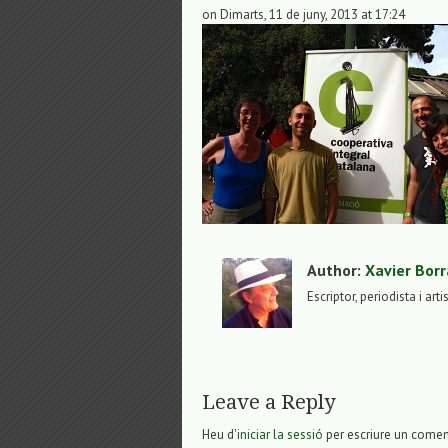
on Dimarts, 11 de juny, 2013 at 17:24
Author:
Xavier Borr
Escriptor, periodista i arti
Leave a Reply
Heu d'
iniciar la sessió
per escriure un comen