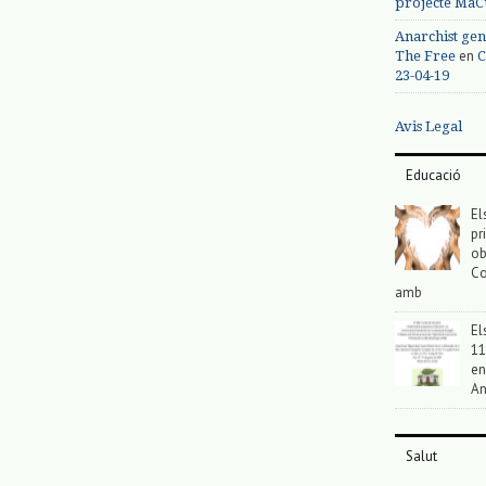
projecte MaC
Anarchist gen
en
The Free
C
23-04-19
Avis Legal
Educació
El
pr
ob
Co
amb
El
11
en
An
Salut