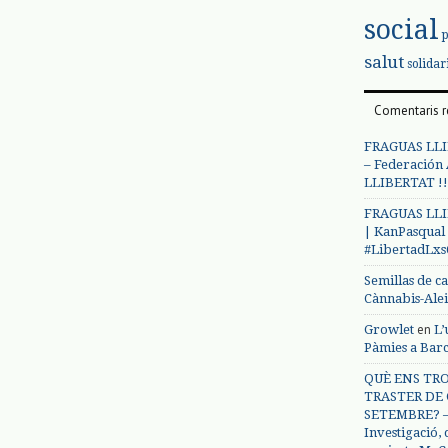
social
salut
solidar
Comentaris r
FRAGUAS LLI
– Federación
LLIBERTAT !!
FRAGUAS LLI
| KanPasqual
#LibertadLx
Semillas de c
Cànnabis-Ale
en
Growlet
L’
Pàmies a Bar
QUÈ ENS TRO
TRASTER DE 
SETEMBRE? – 
Investigació,