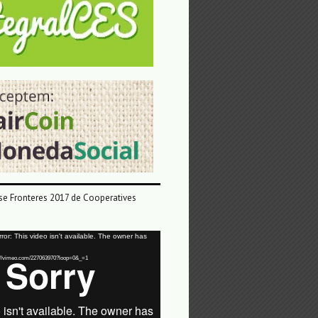
e Fronteres 2017 de Cooperatives
or: This video isn't available. The owner has
tps://vimeo.com/227063970?loop=0&_=1