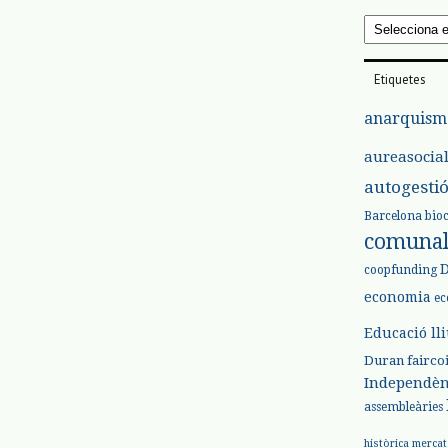
Arxius
Etiquetes
anarquism
aureasocia
autogesti
Barcelona
bio
comuna
coopfunding
economia
ec
Educació ll
Duran
fairco
Independèn
assembleàries
històrica
mercat