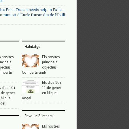
us
ius Enric Duran needs help in Exile –
omunicat d’Enric Duran des de l’Exili
Habitatge
s nostres
Els nostres
incipals
principals
jectius;
objectius;
mpartir
Compartir amb
Els dies 10 i
s dies 10 i
11 de gener,
 de gener,
en Miguel
 Miguel
Angel
gel
Revolució Integral
Els nostres