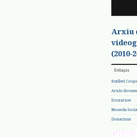
Arxiu
videog
(2010-2
Enllaços
Butlletí Coop
Arxiu documen
Ecoxarxes
Moneda Social
Donacions