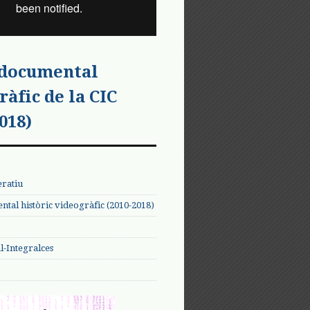
 documental
ràfic de la CIC
018)
eratiu
tal històric videogràfic (2010-2018)
-Integralces