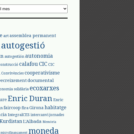
e
assemblea permanent
art
autogestió
l
autonomia
ón
autogestión
calafou
CIC
CIC
construcció
l
cooperativisme
Convivències
documental
Decreixement
ecoxarxes
onomia solidària
Enric Duran
iure
Enric
habitatge
faircoop
Girona
in
fira
cia
IntegralCES
intercanvi
jornades
Kurdistan
L'Albada
Memòria
moneda
microfinançament