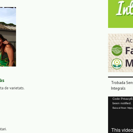
às
Trobada Sens
sta de varietats.
Integrals
Reproductor
Code PrivacyErr
been notified.
de
Baixa el fitxer: ht
vídeo
tari.