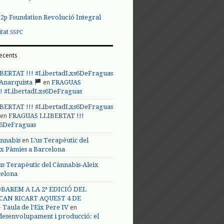
Revolució Integral
p2p Foundation
itat
SSPC
ecents
BERTAT !!! #LibertadLxs6DeFraguas
en
 Anarquista
FRAGUAS
! #LibertadLxs6DeFraguas
BERTAT !!! #LibertadLxs6DeFraguas
en
FRAGUAS LLIBERTAT !!!
s6DeFraguas
en
annabis
L’us Terapèutic del
ix Pàmies a Barcelona
us Terapèutic del Cànnabis-Aleix
celona
BAREM A LA 2ª EDICIÓ DEL
CAN RICART AQUEST 4 DE
en
Taula de l'Eix Pere IV
 desenvolupament i producció: el