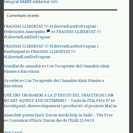
salut
Integral
solidaritat
SSPC
Comentaris recents
FRAGUAS LLIBERTAT !!! #LibertadLxs6DeFraguas –
en
Federación Anarquista
FRAGUAS LLIBERTAT !!!
#LibertadLxs6DeFraguas
FRAGUAS LLIBERTAT !!! #LibertadLxs6DeFraguas |
en
KanPasqual
FRAGUAS LLIBERTAT !!!
#LibertadLxs6DeFraguas
en
Semillas de cannabis
L’us Terapèutic del Cànnabis-Aleix
Pàmies a Barcelona
en
Growlet
L’us Terapèutic del Cànnabis-Aleix Pàmies a
Barcelona
QUÈ ENS TROBAREM A LA 2ª EDICIÓ DEL TRASTER DE CAN
en
RICART AQUEST 4 DE SETEMBRE? – Taula de l'Eix Pere IV
Investigació, desenvolupament i producció: el projecte MaCus
Anarchist genius Enric Duran needs help in Exile – The Free
en
Comunicat d’Enric Duran des de l’Exili 23-04-19
Avis Legal