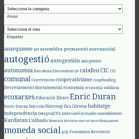
Categories
Arxius
Arxius
Etiquetes
anarquisme
aureasocial
assemblea permanent
art
autogestió
autogestión
autogestión
autonomia
calafou
CIC
CIC
Barcelona
bioconstrucció
comunal
cooperativisme
Convivències
coopfunding
documental
Decreixement
economia
economia solidària
Enric Duran
ecoxarxes
Educació lliure
habitatge
faircoop
Girona
Enric Duran
faircoin
fira
Independència
IntegralCES
intercanvi
jornades assembleàries
Kurdistan
L'Albada
Memòria històrica
mercat
microfinançament
moneda social
Revolució
p2p Foundation