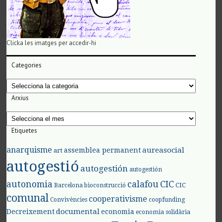
Clicka les imatges per accedir-hi
Categories
Categories
Arxius
Arxius
Etiquetes
anarquisme
aureasocial
assemblea permanent
art
autogestió
autogestión
autogestión
autonomia
calafou
CIC
CIC
Barcelona
bioconstrucció
comunal
cooperativisme
Convivències
coopfunding
documental
Decreixement
economia
economia solidària