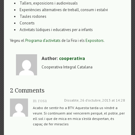
Tallers, exposicions i audiovisuals
Experiències alternatives de treball, consum i estalvi
Taules rodones
Concerts
Activitats lúdiques i educatives per a infants
Vegeu el
Programa d’activitats
de la Fira i els
Expositors
.
Author:
cooperativa
Cooperativa Integral Catalana
2 Comments
Dissabte, 26 d'octubre, 2013 at 14:28
m rosa
Acabo de sentir-ho a BTV. Aquesta tarda us vindré a
veure. Si continuem així vencerem perquè, el poble, per
ell sol i que de mica en mica s’està despertan, és
capaç de fer miracles