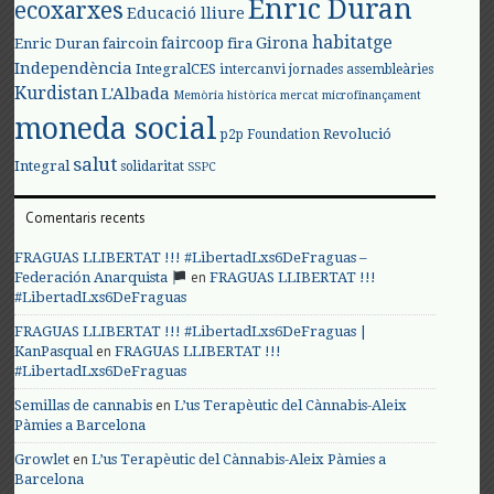
Enric Duran
ecoxarxes
Educació lliure
habitatge
faircoop
Girona
Enric Duran
faircoin
fira
Independència
IntegralCES
intercanvi
jornades assembleàries
Kurdistan
L'Albada
Memòria històrica
mercat
microfinançament
moneda social
Revolució
p2p Foundation
salut
Integral
solidaritat
SSPC
Comentaris recents
FRAGUAS LLIBERTAT !!! #LibertadLxs6DeFraguas –
en
Federación Anarquista
FRAGUAS LLIBERTAT !!!
#LibertadLxs6DeFraguas
FRAGUAS LLIBERTAT !!! #LibertadLxs6DeFraguas |
en
KanPasqual
FRAGUAS LLIBERTAT !!!
#LibertadLxs6DeFraguas
en
Semillas de cannabis
L’us Terapèutic del Cànnabis-Aleix
Pàmies a Barcelona
en
Growlet
L’us Terapèutic del Cànnabis-Aleix Pàmies a
Barcelona