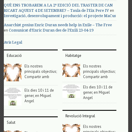
QUÈ ENS TROBAREM A LA 2ª EDICIÓ DEL TRASTER DE CAN
en
RICART AQUEST 4 DE SETEMBRE? – Taula de l'Eix Pere IV
Investigació, desenvolupament i producció: el projecte MaCus
Anarchist genius Enric Duran needs help in Exile – The Free
en
Comunicat d’Enric Duran des de l’Exili 23-04-19
Avis Legal
Educació
Habitatge
Els nostres
Els nostres
principals objectius;
principals objectius;
Compartir amb
Compartir amb
Els dies 10 i 11 de
Els dies 10 i 11 de
gener, en Miguel
gener, en Miguel
Angel
Angel
Revolució Integral
Salut
Els nostres
principals objectius;