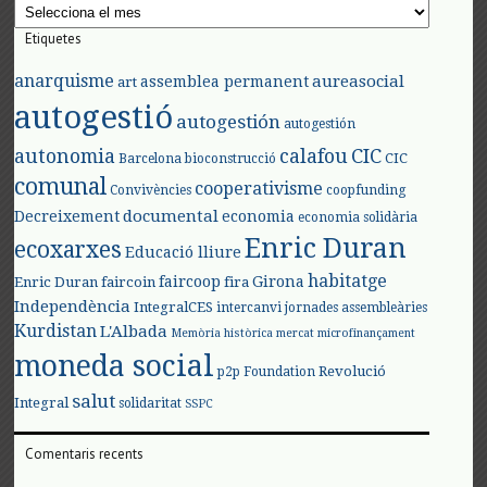
Arxius
Etiquetes
anarquisme
aureasocial
assemblea permanent
art
autogestió
autogestión
autogestión
autonomia
calafou
CIC
CIC
Barcelona
bioconstrucció
comunal
cooperativisme
Convivències
coopfunding
documental
Decreixement
economia
economia solidària
Enric Duran
ecoxarxes
Educació lliure
habitatge
faircoop
Girona
Enric Duran
faircoin
fira
Independència
IntegralCES
intercanvi
jornades assembleàries
Kurdistan
L'Albada
Memòria històrica
mercat
microfinançament
moneda social
Revolució
p2p Foundation
salut
Integral
solidaritat
SSPC
Comentaris recents