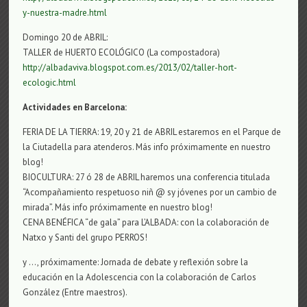
y-nuestra-madre.html
Domingo 20 de ABRIL:
TALLER de HUERTO ECOLÓGICO (La compostadora)
http://albadaviva.blogspot.com.es/2013/02/taller-hort-
ecologic.html
Actividades en Barcelona:
FERIA DE LA TIERRA: 19, 20 y 21 de ABRIL estaremos en el Parque de
la Ciutadella para atenderos. Más info próximamente en nuestro
blog!
BIOCULTURA: 27 ó 28 de ABRIL haremos una conferencia titulada
“Acompañamiento respetuoso niñ @ sy jóvenes por un cambio de
mirada”. Más info próximamente en nuestro blog!
CENA BENÉFICA “de gala” para L’ALBADA: con la colaboración de
Natxo y Santi del grupo PERROS!
y …, próximamente: Jornada de debate y reflexión sobre la
educación en la Adolescencia con la colaboración de Carlos
González (Entre maestros).