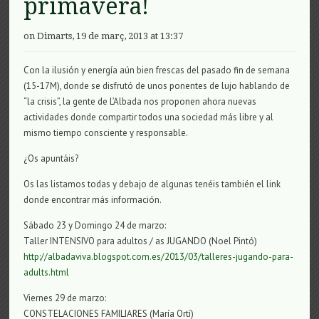
primavera!
on Dimarts, 19 de març, 2013 at 13:37
Con la ilusión y energía aún bien frescas del pasado fin de semana
(15-17M), donde se disfrutó de unos ponentes de lujo hablando de
“la crisis”, la gente de L’Albada nos proponen ahora nuevas
actividades donde compartir todos una sociedad más libre y al
mismo tiempo consciente y responsable.
¿Os apuntáis?
Os las listamos todas y debajo de algunas tenéis también el link
donde encontrar más información.
Sábado 23 y Domingo 24 de marzo:
Taller INTENSIVO para adultos / as JUGANDO (Noel Pintó)
http://albadaviva.blogspot.com.es/2013/03/talleres-jugando-para-
adults.html
Viernes 29 de marzo:
CONSTELACIONES FAMILIARES (María Ortí)