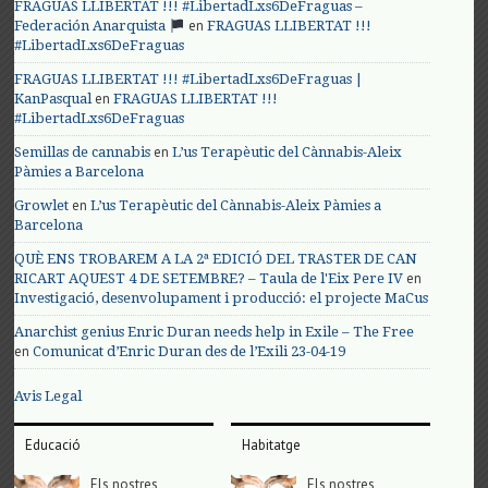
FRAGUAS LLIBERTAT !!! #LibertadLxs6DeFraguas –
en
Federación Anarquista
FRAGUAS LLIBERTAT !!!
#LibertadLxs6DeFraguas
FRAGUAS LLIBERTAT !!! #LibertadLxs6DeFraguas |
en
KanPasqual
FRAGUAS LLIBERTAT !!!
#LibertadLxs6DeFraguas
en
Semillas de cannabis
L’us Terapèutic del Cànnabis-Aleix
Pàmies a Barcelona
en
Growlet
L’us Terapèutic del Cànnabis-Aleix Pàmies a
Barcelona
QUÈ ENS TROBAREM A LA 2ª EDICIÓ DEL TRASTER DE CAN
en
RICART AQUEST 4 DE SETEMBRE? – Taula de l'Eix Pere IV
Investigació, desenvolupament i producció: el projecte MaCus
Anarchist genius Enric Duran needs help in Exile – The Free
en
Comunicat d’Enric Duran des de l’Exili 23-04-19
Avis Legal
Educació
Habitatge
Els nostres
Els nostres