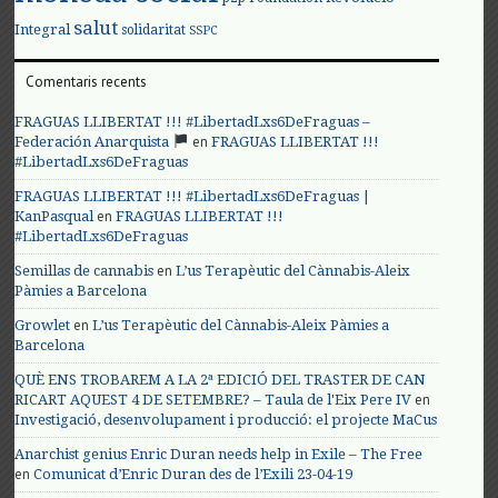
salut
Integral
solidaritat
SSPC
Comentaris recents
FRAGUAS LLIBERTAT !!! #LibertadLxs6DeFraguas –
en
Federación Anarquista
FRAGUAS LLIBERTAT !!!
#LibertadLxs6DeFraguas
FRAGUAS LLIBERTAT !!! #LibertadLxs6DeFraguas |
en
KanPasqual
FRAGUAS LLIBERTAT !!!
#LibertadLxs6DeFraguas
en
Semillas de cannabis
L’us Terapèutic del Cànnabis-Aleix
Pàmies a Barcelona
en
Growlet
L’us Terapèutic del Cànnabis-Aleix Pàmies a
Barcelona
QUÈ ENS TROBAREM A LA 2ª EDICIÓ DEL TRASTER DE CAN
en
RICART AQUEST 4 DE SETEMBRE? – Taula de l'Eix Pere IV
Investigació, desenvolupament i producció: el projecte MaCus
Anarchist genius Enric Duran needs help in Exile – The Free
en
Comunicat d’Enric Duran des de l’Exili 23-04-19