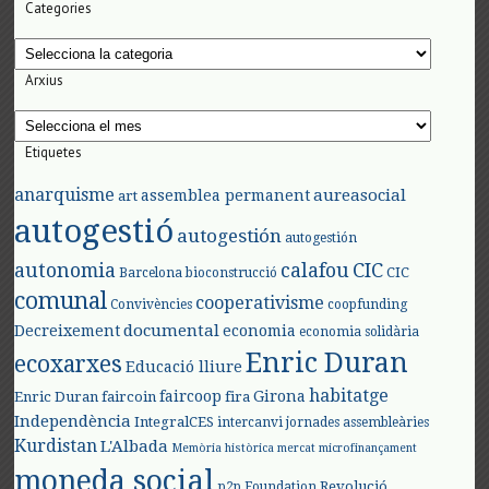
Categories
Categories
Arxius
Arxius
Etiquetes
anarquisme
aureasocial
assemblea permanent
art
autogestió
autogestión
autogestión
autonomia
calafou
CIC
CIC
Barcelona
bioconstrucció
comunal
cooperativisme
Convivències
coopfunding
documental
Decreixement
economia
economia solidària
Enric Duran
ecoxarxes
Educació lliure
habitatge
faircoop
Girona
Enric Duran
faircoin
fira
Independència
IntegralCES
intercanvi
jornades assembleàries
Kurdistan
L'Albada
Memòria històrica
mercat
microfinançament
moneda social
Revolució
p2p Foundation