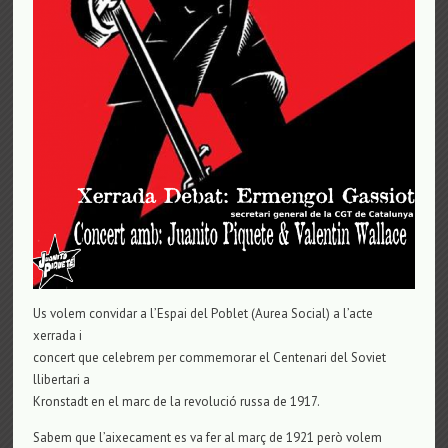
Us volem convidar a l’Espai del Poblet (Aurea Social) a l’acte
xerrada i
concert que celebrem per commemorar el Centenari del Soviet
llibertari a
Kronstadt en el marc de la revolució russa de 1917.
Sabem que l’aixecament es va fer al març de 1921 però volem