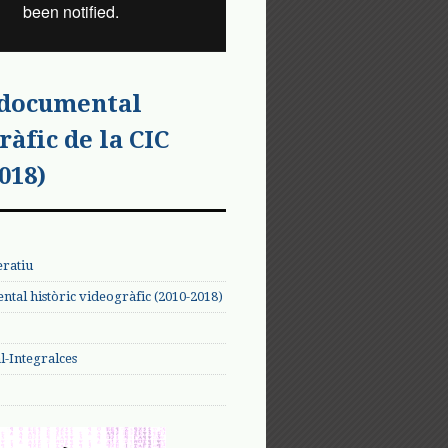
 documental
ràfic de la CIC
018)
eratiu
tal històric videogràfic (2010-2018)
-Integralces