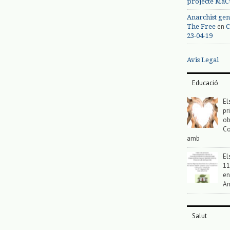
projecte MaC
Anarchist gen
en
The Free
C
23-04-19
Avis Legal
Educació
El
pr
ob
Co
amb
El
11
en
An
Salut