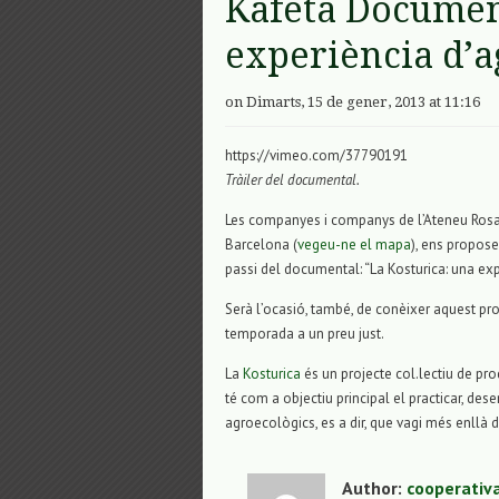
Kafeta Document
experiència d’a
on Dimarts, 15 de gener, 2013 at 11:16
https://vimeo.com/37790191
Tràiler del documental.
Les companyes i companys de l’Ateneu Rosa d
Barcelona (
vegeu-ne el mapa
), ens propose
passi del documental: “La Kosturica: una ex
Serà l’ocasió, també, de conèixer aquest pro
temporada a un preu just.
La
Kosturica
és un projecte col.lectiu de pro
té com a objectiu principal el practicar, des
agroecològics, es a dir, que vagi més enllà
Author:
cooperativ