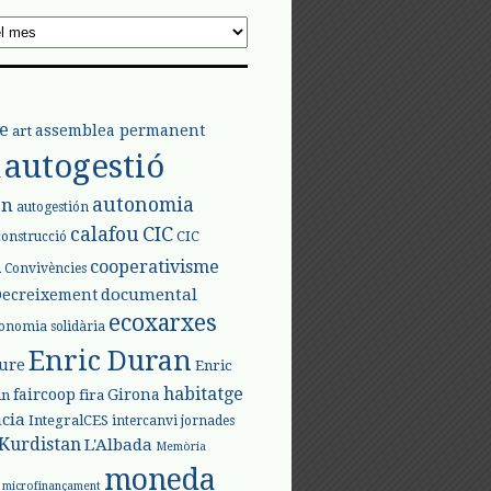
e
assemblea permanent
art
autogestió
l
autonomia
ón
autogestión
calafou
CIC
CIC
construcció
l
cooperativisme
Convivències
documental
Decreixement
ecoxarxes
onomia solidària
Enric Duran
iure
Enric
habitatge
faircoop
Girona
in
fira
cia
IntegralCES
intercanvi
jornades
Kurdistan
L'Albada
Memòria
moneda
microfinançament