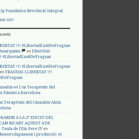
Revolució Integral
p2p Foundation
itat
SSPC
ecents
BERTAT !!! #LibertadLxs6DeFraguas
en
 Anarquista
FRAGUAS
! #LibertadLxs6DeFraguas
BERTAT !!! #LibertadLxs6DeFraguas
en
FRAGUAS LLIBERTAT !!!
s6DeFraguas
en
annabis
L’us Terapèutic del
ix Pàmies a Barcelona
us Terapèutic del Cànnabis-Aleix
celona
BAREM A LA 2ª EDICIÓ DEL
CAN RICART AQUEST 4 DE
en
Taula de l'Eix Pere IV
 desenvolupament i producció: el