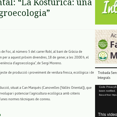
al: “La Kosturica: una
groecologia”
e Foc, al número 5 del carrer Robí, al barri de Gràcia de
n per a aquest pròxim divendres, 18 de gener, a les 20:00 h, el
periència d’agroecologia”, de Sergi Moreno.
jecte de producció i proveïment de verdura fresca, ecològica i de
Trobada Sens
Integrals
Reproductor
ducció, situat a Can Marquès (Canovelles [Vallès Oriental]), que
Code PrivacyErr
been notified.
de
envolupar i potenciar l’agricultura ecològica amb criteris
Baixa el fitxer: ht
vídeo
 d’unes normes tècniques de conreu.
a