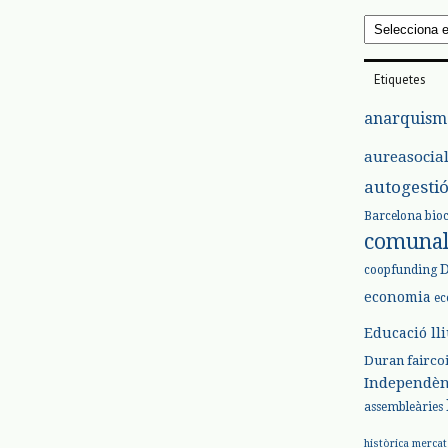
Arxius
Etiquetes
anarquism
aureasocia
autogesti
Barcelona
bio
comuna
coopfunding
economia
ec
Educació ll
Duran
fairco
Independèn
assembleàries
històrica
mercat