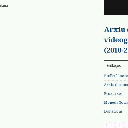
alana
Arxiu
videog
(2010-2
Enllaços
Butlletí Coop
Arxiu documen
Ecoxarxes
Moneda Social
Donacions