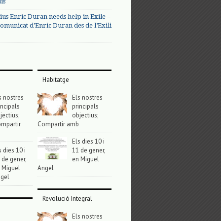
us
ius Enric Duran needs help in Exile –
omunicat d’Enric Duran des de l’Exili
Habitatge
s nostres
Els nostres
incipals
principals
jectius;
objectius;
mpartir
Compartir amb
Els dies 10 i
s dies 10 i
11 de gener,
 de gener,
en Miguel
 Miguel
Angel
gel
Revolució Integral
Els nostres