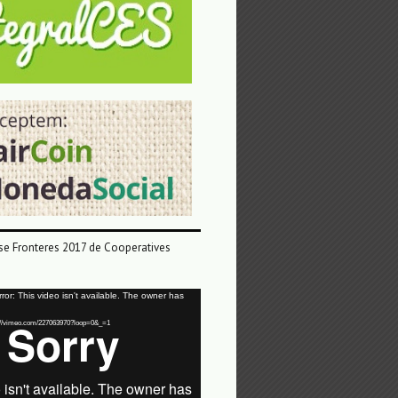
e Fronteres 2017 de Cooperatives
or: This video isn't available. The owner has
tps://vimeo.com/227063970?loop=0&_=1