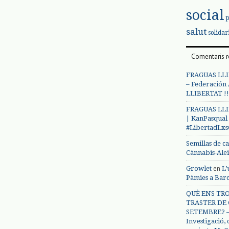
social
salut
solidar
Comentaris r
FRAGUAS LLI
– Federación
LLIBERTAT !!
FRAGUAS LLI
| KanPasqual
#LibertadLx
Semillas de c
Cànnabis-Ale
en
Growlet
L’
Pàmies a Bar
QUÈ ENS TRO
TRASTER DE 
SETEMBRE? – 
Investigació,