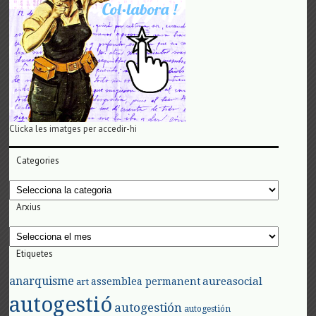
Clicka les imatges per accedir-hi
Categories
Categories
Arxius
Arxius
Etiquetes
anarquisme
aureasocial
assemblea permanent
art
autogestió
autogestión
autogestión