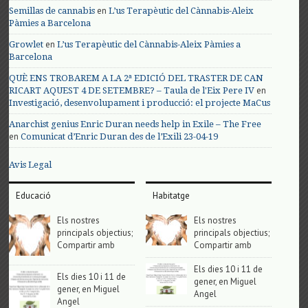
en
Semillas de cannabis
L’us Terapèutic del Cànnabis-Aleix
Pàmies a Barcelona
en
Growlet
L’us Terapèutic del Cànnabis-Aleix Pàmies a
Barcelona
QUÈ ENS TROBAREM A LA 2ª EDICIÓ DEL TRASTER DE CAN
en
RICART AQUEST 4 DE SETEMBRE? – Taula de l'Eix Pere IV
Investigació, desenvolupament i producció: el projecte MaCus
Anarchist genius Enric Duran needs help in Exile – The Free
en
Comunicat d’Enric Duran des de l’Exili 23-04-19
Avis Legal
Educació
Habitatge
Els nostres
Els nostres
principals objectius;
principals objectius;
Compartir amb
Compartir amb
Els dies 10 i 11 de
Els dies 10 i 11 de
gener, en Miguel
gener, en Miguel
Angel
Angel