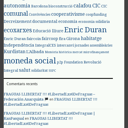
autonomia
calafou
CIC
CIC
Barcelona
bioconstrucció
comunal
cooperativisme
Convivències
coopfunding
documental
Decreixement
economia
economia solidària
Enric Duran
ecoxarxes
Educació lliure
habitatge
faircoop
Girona
Enric Duran
faircoin
fira
Independència
IntegralCES
intercanvi
jornades assembleàries
Kurdistan
L'Albada
Memòria històrica
mercat
microfinançament
moneda social
Revolució
p2p Foundation
salut
Integral
solidaritat
SSPC
Comentaris recents
FRAGUAS LLIBERTAT !!! #LibertadLxs6DeFraguas –
en
Federación Anarquista
FRAGUAS LLIBERTAT !!!
#LibertadLxs6DeFraguas
FRAGUAS LLIBERTAT !!! #LibertadLxs6DeFraguas |
en
KanPasqual
FRAGUAS LLIBERTAT !!!
#LibertadLxs6DeFraguas