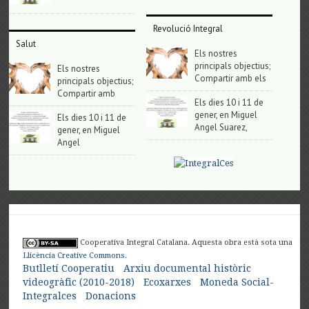
Revolució Integral
Salut
Els nostres
principals objectius;
Els nostres
Compartir amb els
principals objectius;
Compartir amb
Els dies 10 i 11 de
gener, en Miguel
Els dies 10 i 11 de
Angel Suarez,
gener, en Miguel
Angel
Cooperativa Integral Catalana. Aquesta obra està sota una
Llicència Creative Commons
.
Butlletí Cooperatiu
Arxiu documental històric
videogràfic (2010-2018)
Ecoxarxes
Moneda Social-
Integralces
Donacions