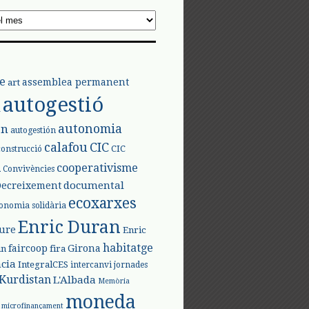
e
assemblea permanent
art
autogestió
l
autonomia
ón
autogestión
calafou
CIC
CIC
construcció
l
cooperativisme
Convivències
documental
Decreixement
ecoxarxes
onomia solidària
Enric Duran
iure
Enric
habitatge
faircoop
Girona
in
fira
cia
IntegralCES
intercanvi
jornades
Kurdistan
L'Albada
Memòria
moneda
microfinançament