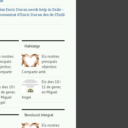
us
ius Enric Duran needs help in Exile –
omunicat d’Enric Duran des de l’Exili
Habitatge
s nostres
Els nostres
incipals
principals
jectius;
objectius;
mpartir
Compartir amb
Els dies 10 i
s dies 10 i
11 de gener,
 de gener,
en Miguel
 Miguel
Angel
gel
Revolució Integral
Els nostres