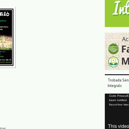
Trobada Sens
Integrals
Reproductor
Code PrivacyErr
been notified.
de
Baixa el fitxer: ht
vídeo
tari.