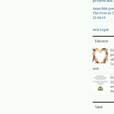
projecte MaC
Anarchist gen
en
The Free
C
23-04-19
Avis Legal
Educació
El
pr
ob
Co
amb
El
11
en
An
Salut