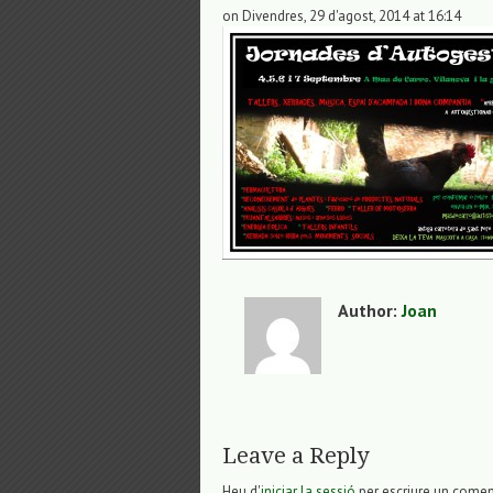
on Divendres, 29 d'agost, 2014 at 16:14
Author:
Joan
Leave a Reply
Heu d'
iniciar la sessió
per escriure un comen