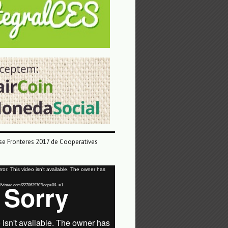
e Fronteres 2017 de Cooperatives
or: This video isn't available. The owner has
tps://vimeo.com/227063970?loop=0&_=1