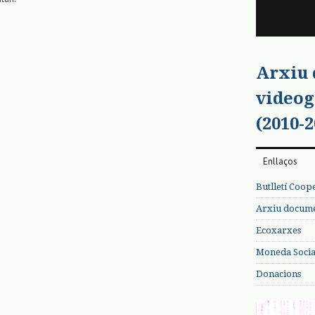
Arxiu
videog
(2010-2
Enllaços
Butlletí Coop
Arxiu documen
Ecoxarxes
Moneda Social
Donacions