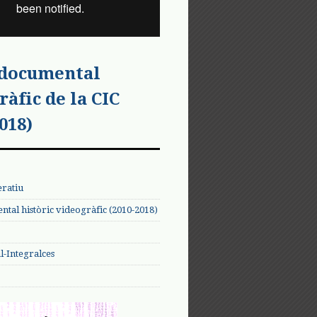
 documental
ràfic de la CIC
018)
eratiu
tal històric videogràfic (2010-2018)
-Integralces