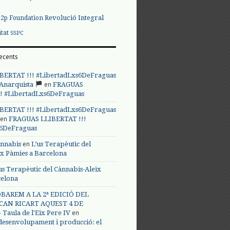
Revolució Integral
p2p Foundation
itat
SSPC
ecents
BERTAT !!! #LibertadLxs6DeFraguas
en
 Anarquista
FRAGUAS
! #LibertadLxs6DeFraguas
BERTAT !!! #LibertadLxs6DeFraguas
en
FRAGUAS LLIBERTAT !!!
s6DeFraguas
en
annabis
L’us Terapèutic del
ix Pàmies a Barcelona
us Terapèutic del Cànnabis-Aleix
celona
BAREM A LA 2ª EDICIÓ DEL
CAN RICART AQUEST 4 DE
en
Taula de l'Eix Pere IV
 desenvolupament i producció: el