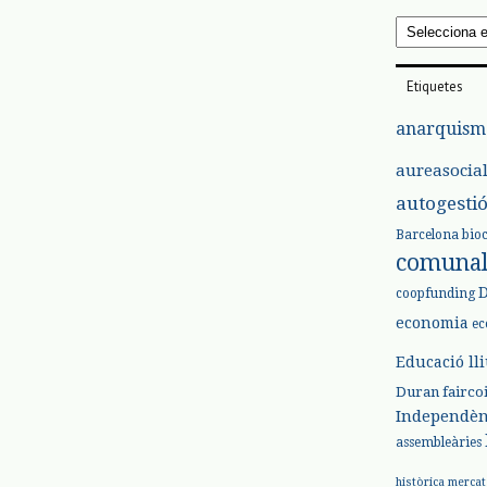
Arxius
Etiquetes
anarquism
aureasocia
autogesti
Barcelona
bio
comuna
coopfunding
economia
ec
Educació ll
Duran
fairco
Independèn
assembleàries
històrica
mercat