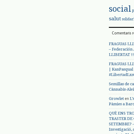
social
salut
solidar
Comentaris r
FRAGUAS LLI
– Federación
LLIBERTAT !!
FRAGUAS LLI
| KanPasqual
#LibertadLx
Semillas de c
Cànnabis-Ale
en
Growlet
L’
Pàmies a Bar
QUÈ ENS TRO
TRASTER DE 
SETEMBRE? – 
Investigació,