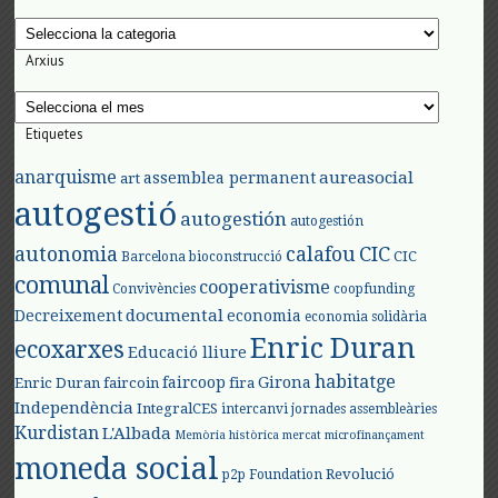
Categories
Arxius
Arxius
Etiquetes
anarquisme
aureasocial
assemblea permanent
art
autogestió
autogestión
autogestión
autonomia
calafou
CIC
CIC
Barcelona
bioconstrucció
comunal
cooperativisme
Convivències
coopfunding
documental
Decreixement
economia
economia solidària
Enric Duran
ecoxarxes
Educació lliure
habitatge
faircoop
Girona
Enric Duran
faircoin
fira
Independència
IntegralCES
intercanvi
jornades assembleàries
Kurdistan
L'Albada
Memòria històrica
mercat
microfinançament
moneda social
Revolució
p2p Foundation