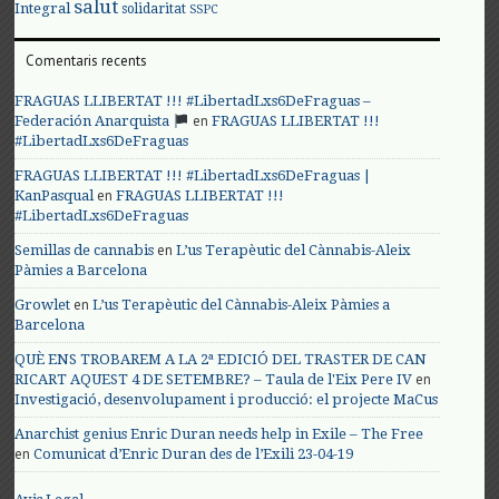
salut
Integral
solidaritat
SSPC
Comentaris recents
FRAGUAS LLIBERTAT !!! #LibertadLxs6DeFraguas –
en
Federación Anarquista
FRAGUAS LLIBERTAT !!!
#LibertadLxs6DeFraguas
FRAGUAS LLIBERTAT !!! #LibertadLxs6DeFraguas |
en
KanPasqual
FRAGUAS LLIBERTAT !!!
#LibertadLxs6DeFraguas
en
Semillas de cannabis
L’us Terapèutic del Cànnabis-Aleix
Pàmies a Barcelona
en
Growlet
L’us Terapèutic del Cànnabis-Aleix Pàmies a
Barcelona
QUÈ ENS TROBAREM A LA 2ª EDICIÓ DEL TRASTER DE CAN
en
RICART AQUEST 4 DE SETEMBRE? – Taula de l'Eix Pere IV
Investigació, desenvolupament i producció: el projecte MaCus
Anarchist genius Enric Duran needs help in Exile – The Free
en
Comunicat d’Enric Duran des de l’Exili 23-04-19