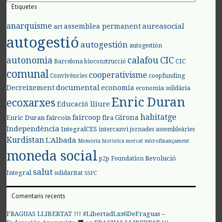
Etiquetes
anarquisme
aureasocial
assemblea permanent
art
autogestió
autogestión
autogestión
autonomia
calafou
CIC
CIC
Barcelona
bioconstrucció
comunal
cooperativisme
Convivències
coopfunding
documental
Decreixement
economia
economia solidària
Enric Duran
ecoxarxes
Educació lliure
habitatge
faircoop
Girona
Enric Duran
faircoin
fira
Independència
IntegralCES
intercanvi
jornades assembleàries
Kurdistan
L'Albada
Memòria històrica
mercat
microfinançament
moneda social
Revolució
p2p Foundation
salut
Integral
solidaritat
SSPC
Comentaris recents
FRAGUAS LLIBERTAT !!! #LibertadLxs6DeFraguas –