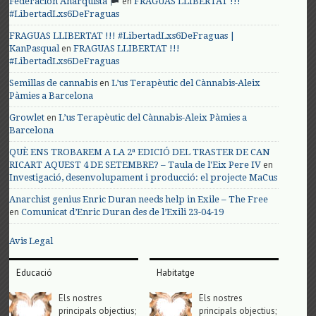
en
Federación Anarquista
FRAGUAS LLIBERTAT !!!
#LibertadLxs6DeFraguas
FRAGUAS LLIBERTAT !!! #LibertadLxs6DeFraguas |
en
KanPasqual
FRAGUAS LLIBERTAT !!!
#LibertadLxs6DeFraguas
en
Semillas de cannabis
L’us Terapèutic del Cànnabis-Aleix
Pàmies a Barcelona
en
Growlet
L’us Terapèutic del Cànnabis-Aleix Pàmies a
Barcelona
QUÈ ENS TROBAREM A LA 2ª EDICIÓ DEL TRASTER DE CAN
en
RICART AQUEST 4 DE SETEMBRE? – Taula de l'Eix Pere IV
Investigació, desenvolupament i producció: el projecte MaCus
Anarchist genius Enric Duran needs help in Exile – The Free
en
Comunicat d’Enric Duran des de l’Exili 23-04-19
Avis Legal
Educació
Habitatge
Els nostres
Els nostres
principals objectius;
principals objectius;