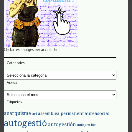
Clicka les imatges per accedir-hi
Categories
Categories
Arxius
Arxius
Etiquetes
anarquisme
aureasocial
assemblea permanent
art
autogestió
autogestión
autogestión