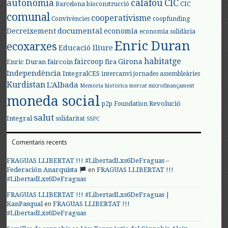
autonomia
calafou
CIC
CIC
Barcelona
bioconstrucció
comunal
cooperativisme
Convivències
coopfunding
documental
Decreixement
economia
economia solidària
Enric Duran
ecoxarxes
Educació lliure
habitatge
faircoop
Girona
Enric Duran
faircoin
fira
Independència
IntegralCES
intercanvi
jornades assembleàries
Kurdistan
L'Albada
Memòria històrica
mercat
microfinançament
moneda social
Revolució
p2p Foundation
salut
Integral
solidaritat
SSPC
Comentaris recents
FRAGUAS LLIBERTAT !!! #LibertadLxs6DeFraguas –
en
Federación Anarquista
FRAGUAS LLIBERTAT !!!
#LibertadLxs6DeFraguas
FRAGUAS LLIBERTAT !!! #LibertadLxs6DeFraguas |
en
KanPasqual
FRAGUAS LLIBERTAT !!!
#LibertadLxs6DeFraguas