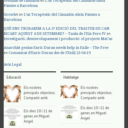
en
Semillas de cannabis
L’us Terapèutic del Cànnabis-Aleix
Pàmies a Barcelona
en
Growlet
L’us Terapèutic del Cànnabis-Aleix Pàmies a
Barcelona
QUÈ ENS TROBAREM A LA 2ª EDICIÓ DEL TRASTER DE CAN
en
RICART AQUEST 4 DE SETEMBRE? – Taula de l'Eix Pere IV
Investigació, desenvolupament i producció: el projecte MaCus
Anarchist genius Enric Duran needs help in Exile – The Free
en
Comunicat d’Enric Duran des de l’Exili 23-04-19
Avis Legal
Educació
Habitatge
Els nostres
Els nostres
principals objectius;
principals objectius;
Compartir amb
Compartir amb
Els dies 10 i 11 de
Els dies 10 i 11 de
gener, en Miguel
gener, en Miguel
Angel
Angel