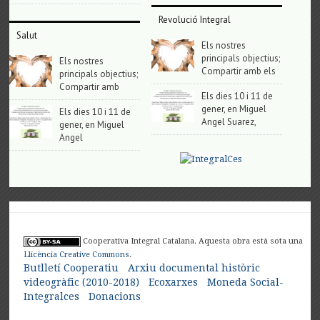
Revolució Integral
Salut
Els nostres
principals objectius;
Els nostres
Compartir amb els
principals objectius;
Compartir amb
Els dies 10 i 11 de
gener, en Miguel
Els dies 10 i 11 de
Angel Suarez,
gener, en Miguel
Angel
Cooperativa Integral Catalana. Aquesta obra està sota una
Llicència Creative Commons
.
Butlletí Cooperatiu
Arxiu documental històric
videogràfic (2010-2018)
Ecoxarxes
Moneda Social-
Integralces
Donacions