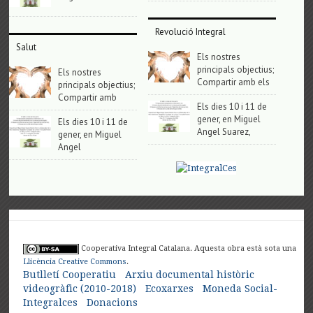
Revolució Integral
Salut
Els nostres
principals objectius;
Els nostres
Compartir amb els
principals objectius;
Compartir amb
Els dies 10 i 11 de
gener, en Miguel
Els dies 10 i 11 de
Angel Suarez,
gener, en Miguel
Angel
Cooperativa Integral Catalana. Aquesta obra està sota una
Llicència Creative Commons
.
Butlletí Cooperatiu
Arxiu documental històric
videogràfic (2010-2018)
Ecoxarxes
Moneda Social-
Integralces
Donacions