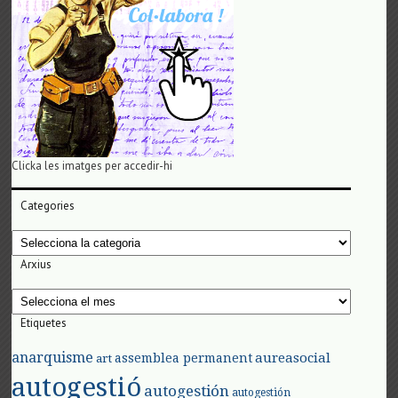
Clicka les imatges per accedir-hi
Categories
Categories
Arxius
Arxius
Etiquetes
anarquisme
aureasocial
assemblea permanent
art
autogestió
autogestión
autogestión