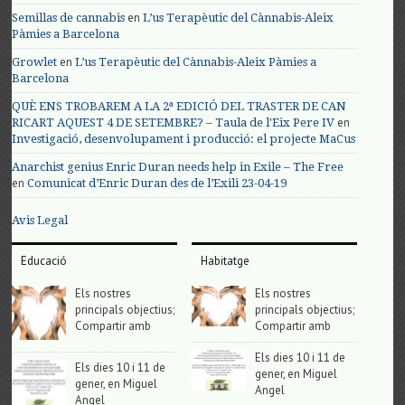
en
Semillas de cannabis
L’us Terapèutic del Cànnabis-Aleix
Pàmies a Barcelona
en
Growlet
L’us Terapèutic del Cànnabis-Aleix Pàmies a
Barcelona
QUÈ ENS TROBAREM A LA 2ª EDICIÓ DEL TRASTER DE CAN
en
RICART AQUEST 4 DE SETEMBRE? – Taula de l'Eix Pere IV
Investigació, desenvolupament i producció: el projecte MaCus
Anarchist genius Enric Duran needs help in Exile – The Free
en
Comunicat d’Enric Duran des de l’Exili 23-04-19
Avis Legal
Educació
Habitatge
Els nostres
Els nostres
principals objectius;
principals objectius;
Compartir amb
Compartir amb
Els dies 10 i 11 de
Els dies 10 i 11 de
gener, en Miguel
gener, en Miguel
Angel
Angel