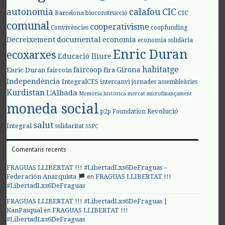
autonomia
calafou
CIC
CIC
Barcelona
bioconstrucció
comunal
cooperativisme
Convivències
coopfunding
documental
Decreixement
economia
economia solidària
Enric Duran
ecoxarxes
Educació lliure
habitatge
faircoop
Girona
Enric Duran
faircoin
fira
Independència
IntegralCES
intercanvi
jornades assembleàries
Kurdistan
L'Albada
Memòria històrica
mercat
microfinançament
moneda social
Revolució
p2p Foundation
salut
Integral
solidaritat
SSPC
Comentaris recents
FRAGUAS LLIBERTAT !!! #LibertadLxs6DeFraguas –
en
Federación Anarquista
FRAGUAS LLIBERTAT !!!
#LibertadLxs6DeFraguas
FRAGUAS LLIBERTAT !!! #LibertadLxs6DeFraguas |
en
KanPasqual
FRAGUAS LLIBERTAT !!!
#LibertadLxs6DeFraguas