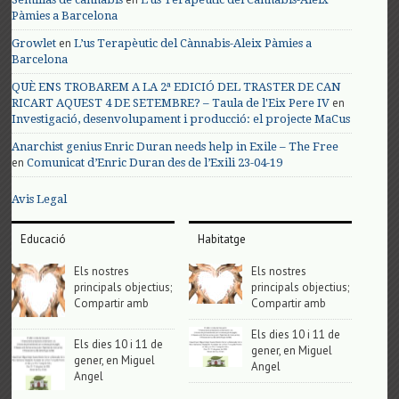
Pàmies a Barcelona
en
Growlet
L’us Terapèutic del Cànnabis-Aleix Pàmies a
Barcelona
QUÈ ENS TROBAREM A LA 2ª EDICIÓ DEL TRASTER DE CAN
en
RICART AQUEST 4 DE SETEMBRE? – Taula de l'Eix Pere IV
Investigació, desenvolupament i producció: el projecte MaCus
Anarchist genius Enric Duran needs help in Exile – The Free
en
Comunicat d’Enric Duran des de l’Exili 23-04-19
Avis Legal
Educació
Habitatge
Els nostres
Els nostres
principals objectius;
principals objectius;
Compartir amb
Compartir amb
Els dies 10 i 11 de
Els dies 10 i 11 de
gener, en Miguel
gener, en Miguel
Angel
Angel