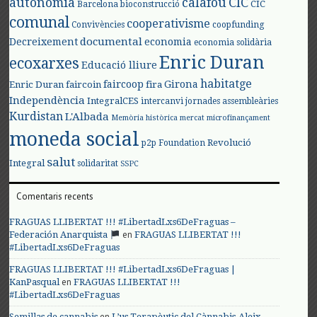
autonomia
calafou
CIC
CIC
Barcelona
bioconstrucció
comunal
cooperativisme
Convivències
coopfunding
documental
Decreixement
economia
economia solidària
Enric Duran
ecoxarxes
Educació lliure
habitatge
faircoop
Girona
Enric Duran
faircoin
fira
Independència
IntegralCES
intercanvi
jornades assembleàries
Kurdistan
L'Albada
Memòria històrica
mercat
microfinançament
moneda social
Revolució
p2p Foundation
salut
Integral
solidaritat
SSPC
Comentaris recents
FRAGUAS LLIBERTAT !!! #LibertadLxs6DeFraguas –
en
Federación Anarquista
FRAGUAS LLIBERTAT !!!
#LibertadLxs6DeFraguas
FRAGUAS LLIBERTAT !!! #LibertadLxs6DeFraguas |
en
KanPasqual
FRAGUAS LLIBERTAT !!!
#LibertadLxs6DeFraguas
en
Semillas de cannabis
L’us Terapèutic del Cànnabis-Aleix