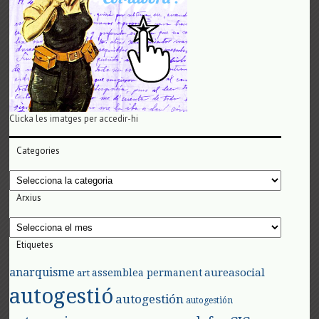
Clicka les imatges per accedir-hi
Categories
Categories
Arxius
Arxius
Etiquetes
anarquisme
aureasocial
assemblea permanent
art
autogestió
autogestión
autogestión