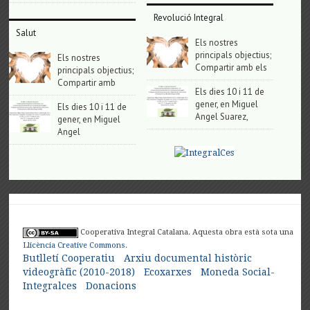
Revolució Integral
Salut
Els nostres
principals objectius;
Els nostres
Compartir amb els
principals objectius;
Compartir amb
Els dies 10 i 11 de
gener, en Miguel
Els dies 10 i 11 de
Angel Suarez,
gener, en Miguel
Angel
Cooperativa Integral Catalana. Aquesta obra està sota una
Llicència Creative Commons
.
Butlletí Cooperatiu
Arxiu documental històric
videogràfic (2010-2018)
Ecoxarxes
Moneda Social-
Integralces
Donacions