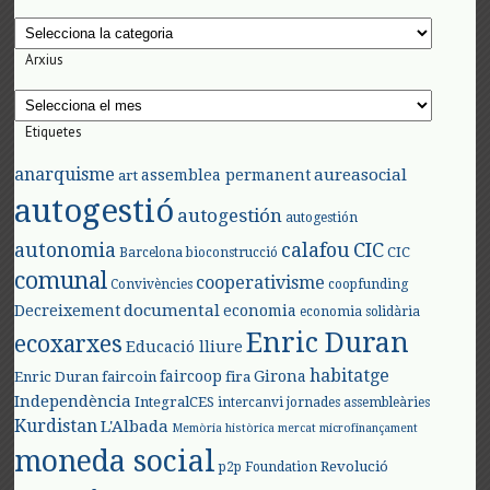
Categories
Arxius
Arxius
Etiquetes
anarquisme
aureasocial
assemblea permanent
art
autogestió
autogestión
autogestión
autonomia
calafou
CIC
CIC
Barcelona
bioconstrucció
comunal
cooperativisme
Convivències
coopfunding
documental
Decreixement
economia
economia solidària
Enric Duran
ecoxarxes
Educació lliure
habitatge
faircoop
Girona
Enric Duran
faircoin
fira
Independència
IntegralCES
intercanvi
jornades assembleàries
Kurdistan
L'Albada
Memòria històrica
mercat
microfinançament
moneda social
Revolució
p2p Foundation