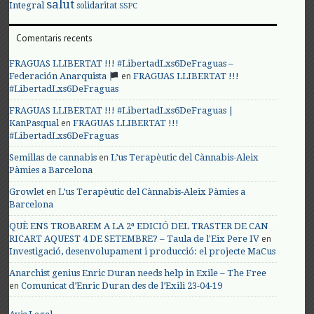
salut
Integral
solidaritat
SSPC
Comentaris recents
FRAGUAS LLIBERTAT !!! #LibertadLxs6DeFraguas –
en
Federación Anarquista
FRAGUAS LLIBERTAT !!!
#LibertadLxs6DeFraguas
FRAGUAS LLIBERTAT !!! #LibertadLxs6DeFraguas |
en
KanPasqual
FRAGUAS LLIBERTAT !!!
#LibertadLxs6DeFraguas
en
Semillas de cannabis
L’us Terapèutic del Cànnabis-Aleix
Pàmies a Barcelona
en
Growlet
L’us Terapèutic del Cànnabis-Aleix Pàmies a
Barcelona
QUÈ ENS TROBAREM A LA 2ª EDICIÓ DEL TRASTER DE CAN
en
RICART AQUEST 4 DE SETEMBRE? – Taula de l'Eix Pere IV
Investigació, desenvolupament i producció: el projecte MaCus
Anarchist genius Enric Duran needs help in Exile – The Free
en
Comunicat d’Enric Duran des de l’Exili 23-04-19