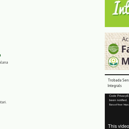
a
alana
Trobada Sens
Integrals
Reproductor
Code PrivacyErr
been notified.
de
tari.
Baixa el fitxer: ht
vídeo