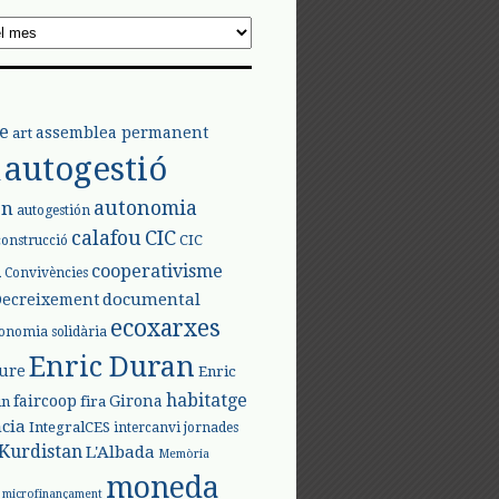
e
assemblea permanent
art
autogestió
l
autonomia
ón
autogestión
calafou
CIC
CIC
construcció
l
cooperativisme
Convivències
documental
Decreixement
ecoxarxes
onomia solidària
Enric Duran
iure
Enric
habitatge
faircoop
Girona
in
fira
cia
IntegralCES
intercanvi
jornades
Kurdistan
L'Albada
Memòria
moneda
microfinançament