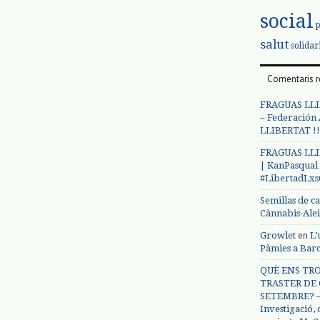
social
salut
solidar
Comentaris r
FRAGUAS LLI
– Federación
LLIBERTAT !!
FRAGUAS LLI
| KanPasqual
#LibertadLx
Semillas de c
Cànnabis-Ale
en
Growlet
L’
Pàmies a Bar
QUÈ ENS TRO
TRASTER DE 
SETEMBRE? – 
Investigació,