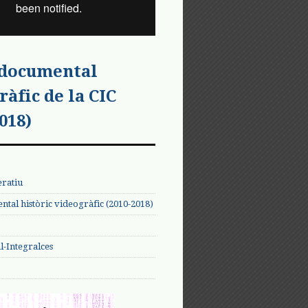
 documental
ràfic de la CIC
018)
eratiu
tal històric videogràfic (2010-2018)
-Integralces