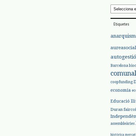
Arxius
Etiquetes
anarquism
aureasocia
autogesti
Barcelona
bio
comuna
coopfunding
economia
ec
Educació ll
Duran
fairco
Independèn
assembleàries
històrica
mercat