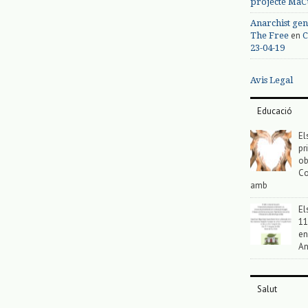
projecte MaC
Anarchist gen
en
The Free
C
23-04-19
Avis Legal
Educació
El
pr
ob
Co
amb
El
11
en
An
Salut