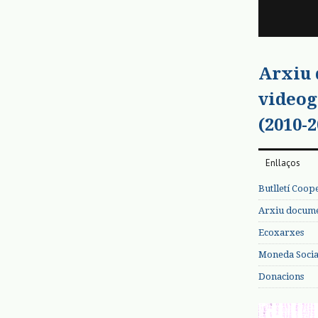
Arxiu
videog
(2010-2
Enllaços
Butlletí Coop
Arxiu documen
Ecoxarxes
Moneda Social
Donacions