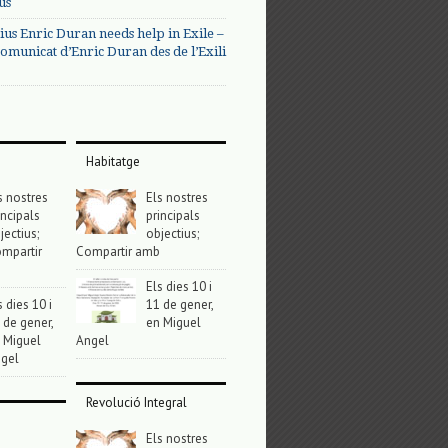
us
ius Enric Duran needs help in Exile –
omunicat d’Enric Duran des de l’Exili
Habitatge
s nostres
Els nostres
incipals
principals
jectius;
objectius;
mpartir
Compartir amb
Els dies 10 i
s dies 10 i
11 de gener,
 de gener,
en Miguel
 Miguel
Angel
gel
Revolució Integral
Els nostres