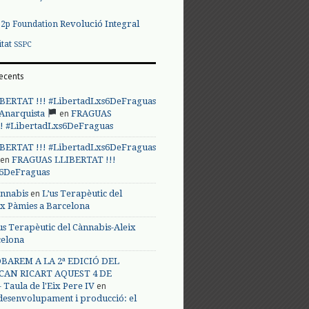
Revolució Integral
p2p Foundation
itat
SSPC
ecents
BERTAT !!! #LibertadLxs6DeFraguas
en
 Anarquista
FRAGUAS
! #LibertadLxs6DeFraguas
BERTAT !!! #LibertadLxs6DeFraguas
en
FRAGUAS LLIBERTAT !!!
s6DeFraguas
en
annabis
L’us Terapèutic del
ix Pàmies a Barcelona
us Terapèutic del Cànnabis-Aleix
celona
BAREM A LA 2ª EDICIÓ DEL
CAN RICART AQUEST 4 DE
en
Taula de l'Eix Pere IV
 desenvolupament i producció: el