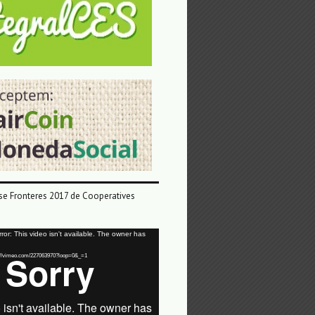
e Fronteres 2017 de Cooperatives
or: This video isn't available. The owner has
tps://vimeo.com/227063970?loop=0&_=1