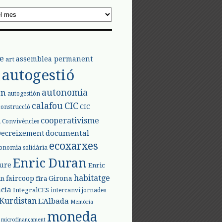
e
assemblea permanent
art
autogestió
l
autonomia
ón
autogestión
calafou
CIC
CIC
construcció
l
cooperativisme
Convivències
documental
Decreixement
ecoxarxes
onomia solidària
Enric Duran
iure
Enric
habitatge
faircoop
Girona
in
fira
cia
IntegralCES
intercanvi
jornades
Kurdistan
L'Albada
Memòria
moneda
microfinançament