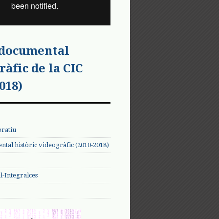
 documental
ràfic de la CIC
018)
eratiu
tal històric videogràfic (2010-2018)
-Integralces