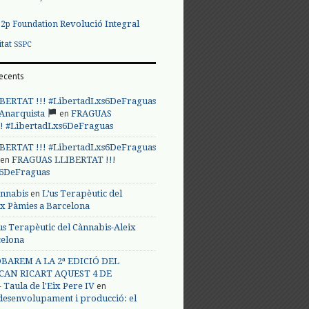
Revolució Integral
p2p Foundation
itat
SSPC
ecents
BERTAT !!! #LibertadLxs6DeFraguas
en
 Anarquista
FRAGUAS
! #LibertadLxs6DeFraguas
BERTAT !!! #LibertadLxs6DeFraguas
en
FRAGUAS LLIBERTAT !!!
s6DeFraguas
en
annabis
L’us Terapèutic del
ix Pàmies a Barcelona
us Terapèutic del Cànnabis-Aleix
celona
BAREM A LA 2ª EDICIÓ DEL
CAN RICART AQUEST 4 DE
en
Taula de l'Eix Pere IV
 desenvolupament i producció: el