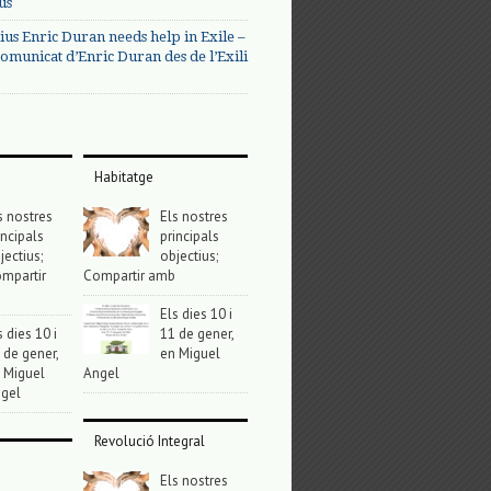
us
ius Enric Duran needs help in Exile –
omunicat d’Enric Duran des de l’Exili
Habitatge
s nostres
Els nostres
incipals
principals
jectius;
objectius;
mpartir
Compartir amb
Els dies 10 i
s dies 10 i
11 de gener,
 de gener,
en Miguel
 Miguel
Angel
gel
Revolució Integral
Els nostres