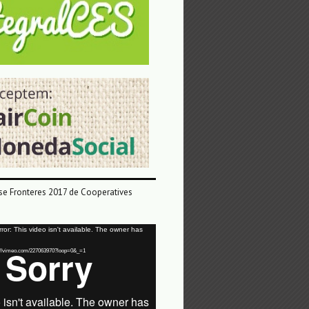
e Fronteres 2017 de Cooperatives
or: This video isn't available. The owner has
tps://vimeo.com/227063970?loop=0&_=1