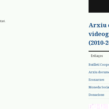
tari.
Arxiu
videog
(2010-2
Enllaços
Butlletí Coop
Arxiu documen
Ecoxarxes
Moneda Social
Donacions