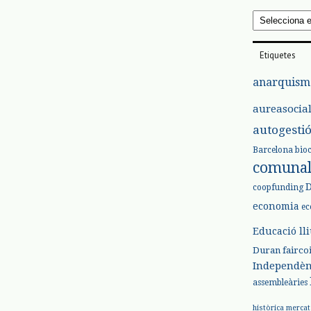
Arxius
Etiquetes
anarquism
aureasocia
autogesti
Barcelona
bio
comuna
coopfunding
economia
ec
Educació ll
Duran
fairco
Independèn
assembleàries
històrica
mercat