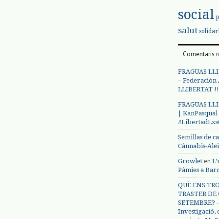
social
salut
solidar
Comentaris r
FRAGUAS LLI
– Federación
LLIBERTAT !!
FRAGUAS LLI
| KanPasqual
#LibertadLx
Semillas de c
Cànnabis-Ale
en
Growlet
L’
Pàmies a Bar
QUÈ ENS TRO
TRASTER DE 
SETEMBRE? – 
Investigació,