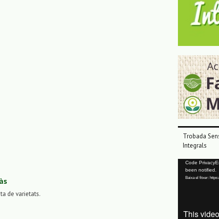
Trobada Sens
Integrals
Reproductor
Code PrivacyErr
been notified.
de
Baixa el fitxer: ht
às
vídeo
sta de varietats.