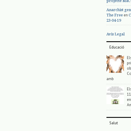
projecte MaC
Anarchist gen
en
The Free
C
23-04-19
Avis Legal
Educació
El
pr
ob
Co
amb
El
11
en
An
Salut