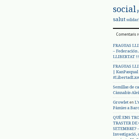
social
salut
solidar
Comentaris r
FRAGUAS LLI
– Federación
LLIBERTAT !!
FRAGUAS LLI
| KanPasqual
#LibertadLx
Semillas de c
Cànnabis-Ale
en
Growlet
L’
Pàmies a Bar
QUÈ ENS TRO
TRASTER DE 
SETEMBRE? – 
Investigació,