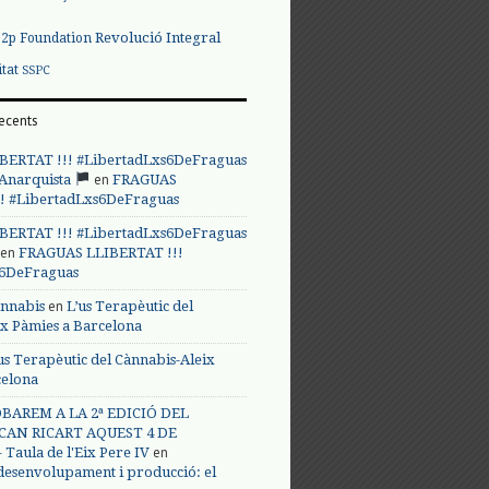
Revolució Integral
p2p Foundation
itat
SSPC
ecents
BERTAT !!! #LibertadLxs6DeFraguas
en
 Anarquista
FRAGUAS
! #LibertadLxs6DeFraguas
BERTAT !!! #LibertadLxs6DeFraguas
en
FRAGUAS LLIBERTAT !!!
s6DeFraguas
en
annabis
L’us Terapèutic del
ix Pàmies a Barcelona
us Terapèutic del Cànnabis-Aleix
celona
BAREM A LA 2ª EDICIÓ DEL
CAN RICART AQUEST 4 DE
en
Taula de l'Eix Pere IV
 desenvolupament i producció: el