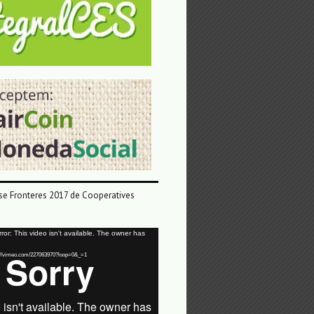
e Fronteres 2017 de Cooperatives
or: This video isn't available. The owner has
tps://vimeo.com/227063970?loop=0&_=1