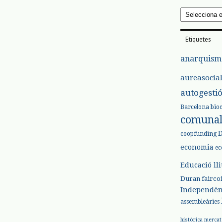
Arxius
Etiquetes
anarquism
aureasocia
autogesti
Barcelona
bio
comuna
coopfunding
economia
ec
Educació ll
Duran
fairco
Independèn
assembleàries
històrica
mercat