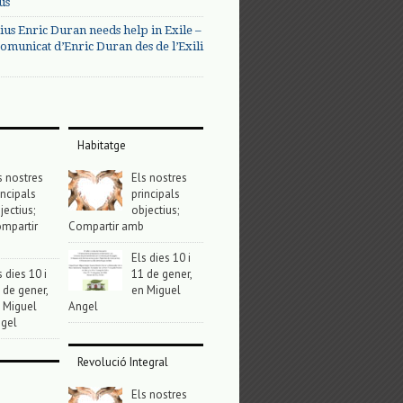
us
ius Enric Duran needs help in Exile –
omunicat d’Enric Duran des de l’Exili
Habitatge
s nostres
Els nostres
incipals
principals
jectius;
objectius;
mpartir
Compartir amb
Els dies 10 i
s dies 10 i
11 de gener,
 de gener,
en Miguel
 Miguel
Angel
gel
Revolució Integral
Els nostres