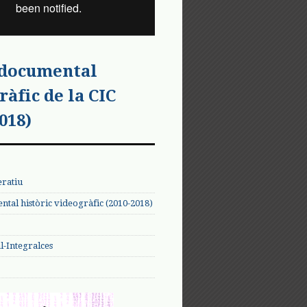
 documental
ràfic de la CIC
018)
eratiu
tal històric videogràfic (2010-2018)
-Integralces