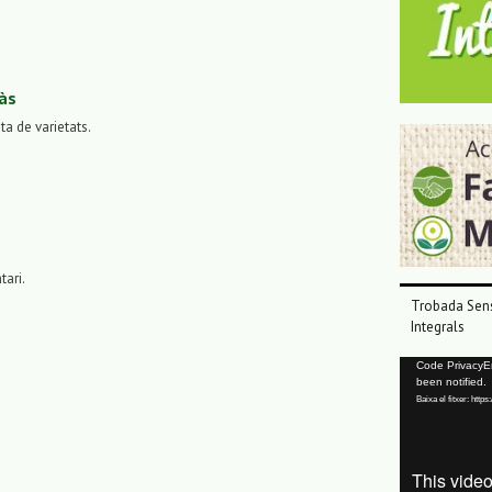
às
sta de varietats.
tari.
Trobada Sens
Integrals
Reproductor
Code PrivacyErr
been notified.
de
Baixa el fitxer: ht
vídeo