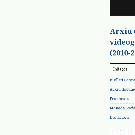
Arxiu
videog
(2010-2
Enllaços
Butlletí Coop
Arxiu documen
Ecoxarxes
Moneda Social
Donacions