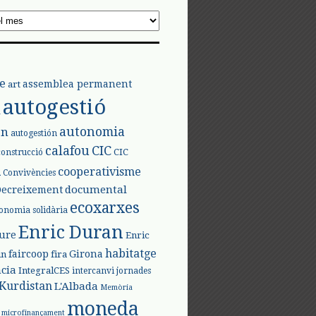
e
assemblea permanent
art
autogestió
l
autonomia
ón
autogestión
calafou
CIC
CIC
construcció
l
cooperativisme
Convivències
documental
Decreixement
ecoxarxes
onomia solidària
Enric Duran
iure
Enric
habitatge
faircoop
Girona
in
fira
cia
IntegralCES
intercanvi
jornades
Kurdistan
L'Albada
Memòria
moneda
microfinançament