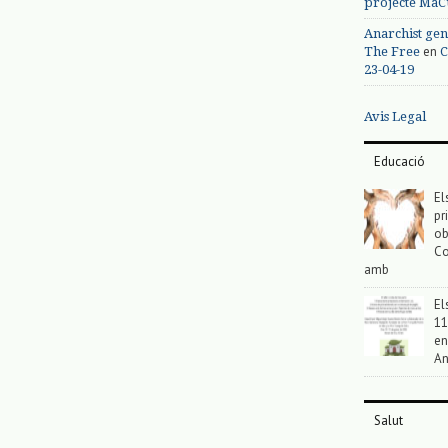
projecte MaC
Anarchist gen
en
The Free
C
23-04-19
Avis Legal
Educació
El
pr
ob
Co
amb
El
11
en
An
Salut